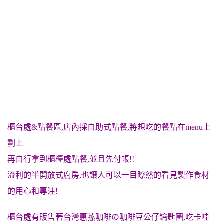
櫃台處&點餐區,店內採自助式點餐,將想吃的餐點在menu上
劃上
再自行拿到櫃檯處點餐,並且先付帳!!
流利的半開放式廚房,也讓人可以一目瞭然的看見製作食材
的用心和專注!
櫃台處有販售著台灣惠蓀咖啡の咖啡豆公仔鑰匙圈,吃卡哇