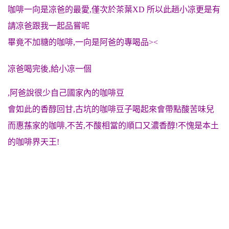
咖啡一向是凉爸的最愛,僅次於茶葉XD 所以此趟小凉更是有
請凉爸跟我一起品嘗呢
畢竟不加糖的咖啡,一向是阿爸的專喝品><
凉爸喝完後,給小凉一個
,阿爸說很少自己國家內的咖啡豆
會如此的香醇回甘,古坑的咖啡豆子喝起來會帶點酸苦味兒
而惠蓀家的咖啡,不苦,不酸相當的順口又濃香醇!不愧是本土
的咖啡界天王!