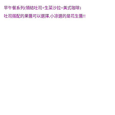
早午餐系列(領結吐司+生菜沙拉+美式咖啡)
吐司搭配的果醬可以選擇,小凉選的是花生醬!!