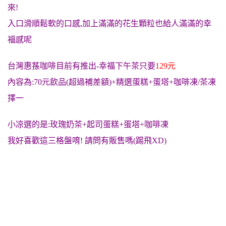
來!
入口滑順鬆軟的口感,加上滿滿的花生顆粒也給人滿滿的幸
福感呢
台灣惠蓀咖啡目前有推出-幸福下午茶只要
129元
內容為:70元飲品(超過補差額)+精選蛋糕+蛋塔+咖啡凍/茶凍
擇一
小凉選的是:玫瑰奶茶+起司蛋糕+蛋塔+咖啡凍
我好喜歡這三格盤唷! 請問有販售嗎(踢飛XD)