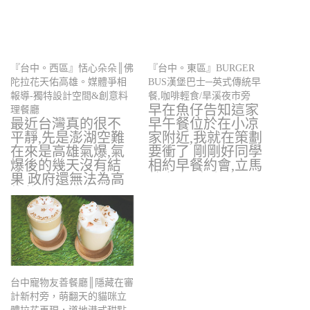
『台中。西區』恬心朵朵║佛
『台中。東區』BURGER
陀拉花天佑高雄。媒體爭相
BUS漢堡巴士─英式傳統早
報導-獨特設計空間&創意料
餐,咖啡輕食/旱溪夜市旁
早在魚仔告知這家
理餐廳
最近台灣真的很不
早午餐位於在小凉
平靜,先是澎湖空難
家附近,我就在策劃
在來是高雄氣爆,氣
要衝了 剛剛好同學
爆後的幾天沒有結
相約早餐約會,立馬
果 政府還無法為高
鎖定它 哈哈~…
雄的朋友重建,…
台中寵物友善餐廳║隱藏在審
計新村旁，萌翻天的貓咪立