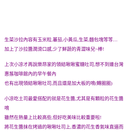
生菜沙拉內容有玉米粒,蕃茄,小黃瓜,生菜,麵包塊等等…
加上了沙拉醬潤滑口感,少了鮮蔬的青澀味兒~棒!
上次小凉才再說樂昂家的領結啾啾蜜糖吐司,想不到連台灣
惠蓀咖啡館內的早午餐內
也有出現領結啾啾吐司,而且還是加大板的唷(轉圈圈)
小凉吃土司最愛搭配的就是花生醬,尤其是有顆粒的花生醬
唷
雖然在熱量上比較高些,但好吃美味比較重要啦!
將花生醬抹在烤過的啾啾吐司上,香濃的花生香氣味直逼而