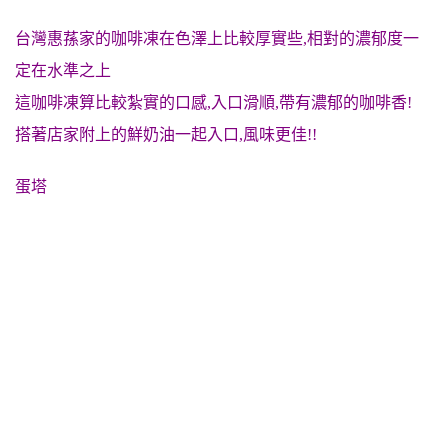
台灣惠蓀家的咖啡凍在色澤上比較厚實些,相對的濃郁度一
定在水準之上
這咖啡凍算比較紮實的口感,入口
滑順,帶有濃郁的咖啡香!
搭著店家附上的鮮奶油一起入口,風味更佳!!
蛋塔