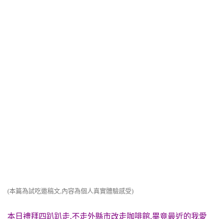
(本篇為試吃邀稿文,內容為個人真實體驗感受)
本日禮拜四趴趴走,不走外縣市改走咖啡館,畢竟最近的我愛