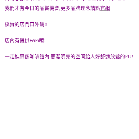
我們才有今日的品嘗機會,更多品牌理念請點
官網
樸實的店門口外觀!!
店內有提供WiFi唷!
一走進惠蓀咖啡館內,簡潔明亮的空間給人好舒適放鬆的FU!