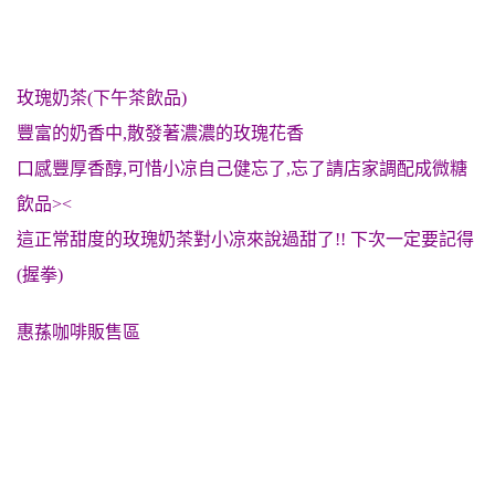
玫瑰奶茶(下午茶飲品)
豐富的奶香中,散發著濃濃的
玫瑰
花香
口感豐厚香醇,可惜小凉自己健忘了,忘了請店家調配成微糖
飲品><
這正常甜度的玫瑰奶茶對小凉來說過甜了!! 下次一定要記得
(握拳)
惠蓀咖啡販售區