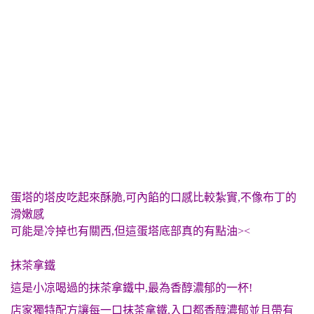
蛋塔的塔
皮吃起來酥脆,可內餡的口感比較紮實,不像布丁的
滑嫩感
可能是冷掉也有關西,但這蛋塔底部真的有點油><
抹茶拿鐵
這是小凉喝過的抹茶拿鐵中,最為香醇濃郁的一杯!
店家獨特配方讓每一口抹茶拿鐵,入口都香醇濃郁並且帶有