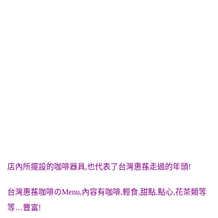
店內所擺設的咖啡器具,也代表了台灣惠蓀走過的年頭!
台灣惠蓀咖啡のMenu,內容有咖啡,輕食,甜點,點心,花茶類等
等…豐富!