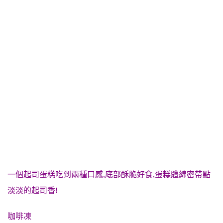
一個起司蛋糕吃到兩種口感,底部酥脆好食,蛋糕體綿密帶點
淡淡的起司香!
咖啡凍