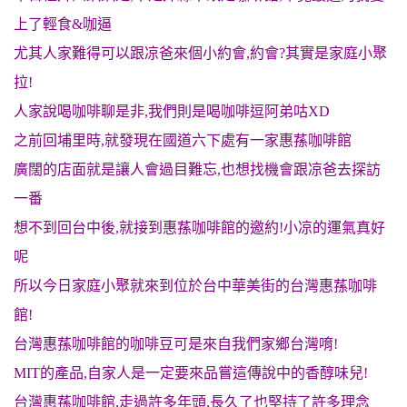
上了輕食&咖逼
尤其人家難得可以跟凉爸來個小約會,約會?其實是家庭小聚
拉!
人家說喝咖啡聊是非,我們則是喝咖啡逗阿弟咕XD
之前回埔里時,就發現在國道六下處有一家惠蓀咖啡館
廣闊的店面就是讓人會過目難忘,也想找機會跟凉爸去探訪
一番
想不到回台中後,就接到惠蓀咖啡館的邀約!小凉的運氣真好
呢
所以今日家庭小聚就來到位於台中華美街的台灣惠蓀咖啡
館!
台灣惠蓀咖啡館的咖啡豆可是來自我們家鄉台灣唷!
MIT的產品,自家人是一定要來品嘗這傳說中的香醇味兒!
台灣惠蓀咖啡館,走過許多年頭,長久了也堅持了許多理念