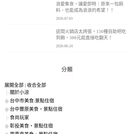
浪愛集食，讓愛即時｜原來一包飼
料、也能成為浪浪的希望！！
2026-07-03
這間火鍋店太誇張，150種自助吧吃
到飽，388元起直接吃翻天！
2026-06-24
分類
展開全部
|
收合全部
關於小涼
台中市美食.景點住宿
台中豐原美食‧景點住宿
食尚玩家
彰投美食‧景點住宿