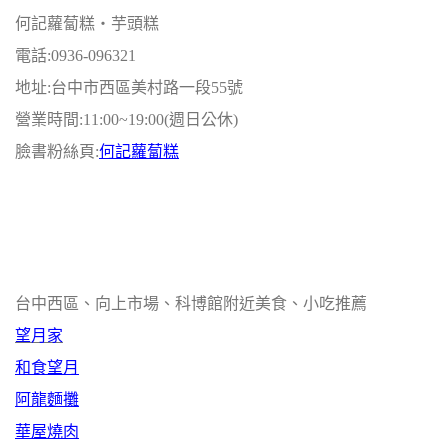
何記蘿蔔糕‧芋頭糕
電話:0936-096321
地址:台中市西區美村路一段55號
營業時間:11:00~19:00(週日公休)
臉書粉絲頁:
何記蘿蔔糕
台中西區、向上市場、科博館附近美食、小吃推薦
望月家
和食望月
阿龍麵攤
華屋燒肉