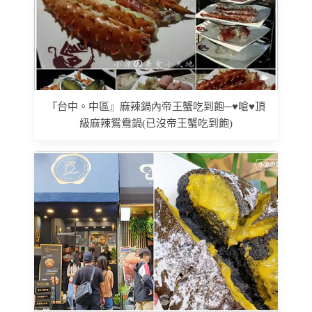
『台中。中區』麻辣鍋內帝王蟹吃到飽─♥嗆♥頂
級麻辣鴛鴦鍋(已沒帝王蟹吃到飽)