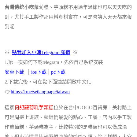
台灣傳統小吃
蘿蔔糕、芋頭糕不用過年過節也可以天天吃的
到，尤其手工製作那用料真材實在，可是會讓人天天都來報
到呢
※
點我加入小涼Telegram 頻道
※
1.第一次如何下載telegram，先依自己系統安裝
安卓下載
‭ │
i
os下載
│
pc下載
2.下載完後，可在點下面連結開啟中文化
👉
https://t.me/setlanguage/taiwan‬
這家
何記蘿蔔糕芋頭糕
位於在台中GOGO百貨旁，美村路上
可是周邊上班族、櫃姐們最愛的點心、正餐，店內以手工製
作蘿蔔糕、芋頭糕為主，比較特別的是糕類也可以做成湯
的，但小涼還是比較習慣吃煎的恰恰ㄟ粿，除了糕類，大家