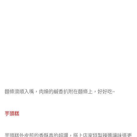
麵條滑順入嘴，肉燥的鹹香扒附在麵條上，好好吃~
芋頭糕
芋頭糕外皮煎的香酥真的超讚，搭上店家特製辣醬讓味道更