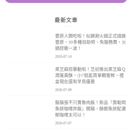
最新文章
豐原人開吃啦！似錦涮火鍋正式插旗
豐原，30多種自助吧、免服務費，火
鍋控衝一波！
2026-07-14
黑芝麻控暴動啦！芝初推出黑芝麻Ｑ
潤蛋黃酥，小7就能買單顆嘗鮮，禮
盒現在還有早鳥優惠
2026-07-09
鬍鬚張不只賣魯肉飯！新品『奧勒岡
魚排咖哩丼飯』開箱，酥脆魚排配濃
郁咖哩太可以！
2026-07-07