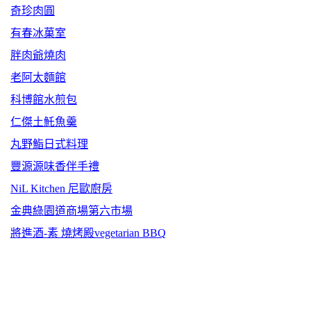
奇珍肉圓
有春冰菓室
胖肉爺燒肉
老阿太麵館
科博館水煎包
仁傑土魠魚羹
丸野鮨日式料理
豐源源味香伴手禮
NiL Kitchen 尼歐廚房
金典綠園道商場第六市場
將進酒-素 燒烤殿vegetarian BBQ