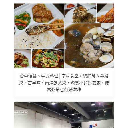
台中便當、中式料理│南村食堂，總鋪師ㄟ手路
菜、古早味、南洋創意菜，聚餐小酌好去處，便
當外帶也有好滋味