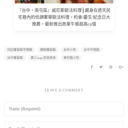
『台中。南屯區』威尼斯歐法料理║藏身在透天民
宅巷內的低調奢華歐法料理。約會/慶生/紀念日大
推薦。最新推出商業午餐超高cp值
何記蘿蔔糕芋頭糕
傳統蘿蔔糕
台中小吃
台中芋頭糕
台中蘿蔔糕
廣三sogo百貨美食
美村路小吃
LEAVE A COMMENT