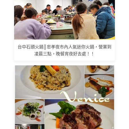
台中石頭火鍋║忠孝夜市內人氣迷你火鍋，營業到
凌晨三點，晚餐宵夜好去處！！