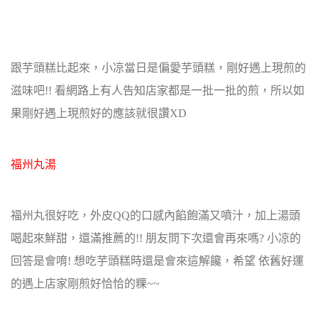
跟芋頭糕比起來，小凉當日是偏愛芋頭糕，剛好遇上現煎的
滋味吧!! 看網路上有人告知店家都是一批一批的煎，所以如
果剛好遇上現煎好的應該就很讚XD
福州丸湯
福州丸很好吃，外皮QQ的口感內餡飽滿又噴汁，加上湯頭
喝起來鮮甜，還滿推薦的!! 朋友問下次還會再來嗎? 小凉的
回答是會唷! 想吃芋頭糕時還是會來這解饞，希望 依舊好運
的遇上店家剛煎好恰恰的粿~~