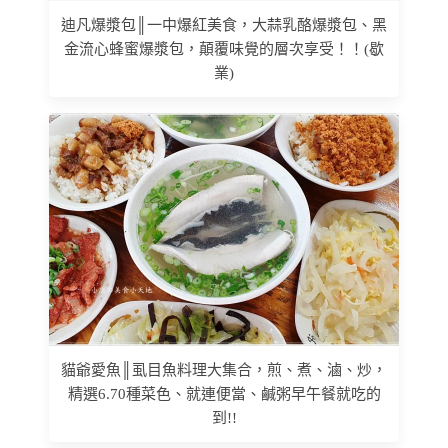
迪凡爆漿包║一中爆紅美食，大蒜乳酪爆漿包、黑
金流心蜂蜜爆漿包，顛覆味覺的層次享受！！(歇
業)
貓爺愛魚║虱目魚料理大集合，煎、煮、滷、炒，
精選6.70種菜色、就連便當、鹹粥早午餐就吃的
到!!