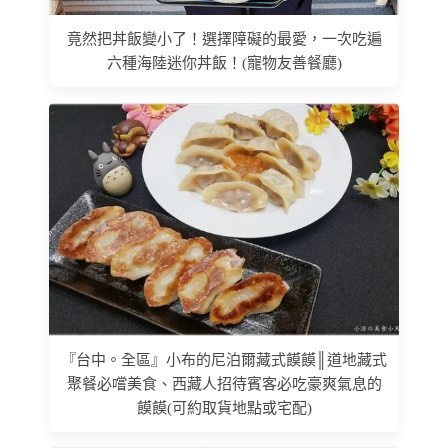
竟然把丼飯變小了！選擇障礙的最愛，一次吃遍
六種海陸迷你丼飯！(寵物友善餐廳)
『台中。全區』小布的尼泊爾藏式饃饃║道地藏式
聚餐必嚐美食、西藏人招待賓客必吃豪爽氣息的
饃饃(可約取貨地點或宅配)