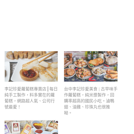
李記珍愛蘿蔔糕專賣店║每日
台中李記珍愛美食 | 古早味手
純手工製作，料多實在的蘿
作蘿蔔糕，純米漿製作，回
蔔糕，網路超人氣、公司行
購率超高的國民小吃。滷鴨
號最愛！
翅、油雞、珍珠丸也很推
呦。