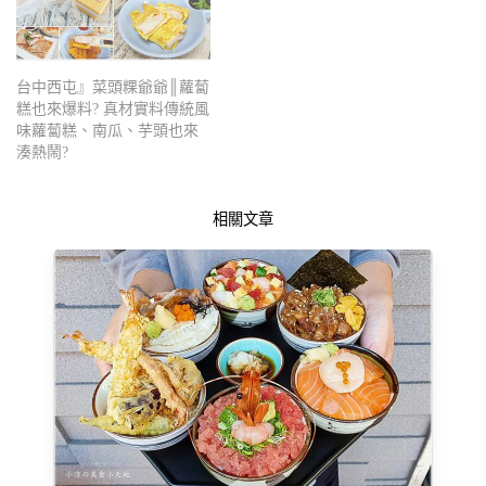
台中西屯』菜頭粿爺爺║蘿蔔
糕也來爆料? 真材實料傳統風
味蘿蔔糕、南瓜、芋頭也來
湊熱鬧?
相關文章