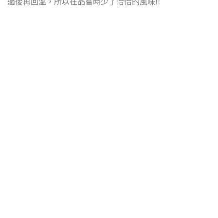
過後再回溫，所以在品嘗時少了恰恰的風味!!