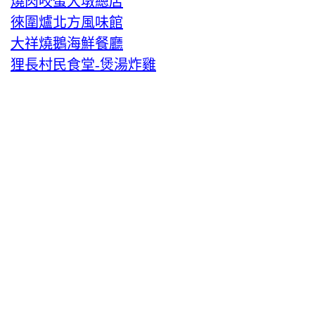
燒肉咬蛋大墩總店
徠圍爐北方風味館
大祥燒鵝海鮮餐廳
狸長村民食堂-煲湯炸雞