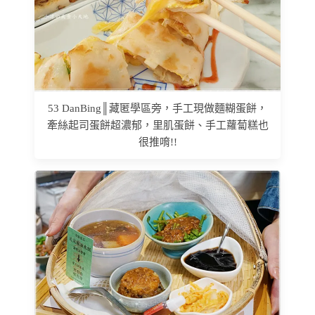
53 DanBing║藏匿學區旁，手工現做麵糊蛋餅，
牽絲起司蛋餅超濃郁，里肌蛋餅、手工蘿蔔糕也
很推唷!!