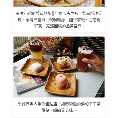
有春茶館新菜單登場║阿嬤ㄟ古早味！菜罩料理重
現，家傳老薑麻油鍋暖暖身，麵茶拿鐵、初戀梅
籽茶，充滿回憶的品茶空間~
隱藏巷弄內手作甜點店，如藝術般的夢幻下午茶
甜點，繽紛又美味～