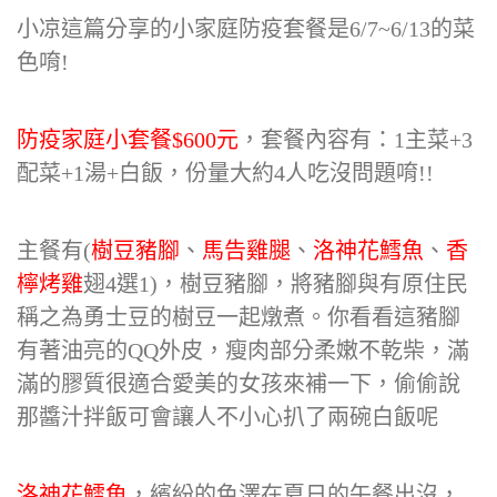
小凉這篇分享的小家庭防疫套餐是6/7~6/13的菜
色唷!
防疫家庭小套餐$600元
，套餐內容有：1主菜+3
配菜+1湯+白飯，份量大約4人吃沒問題唷!!
主餐有(
樹豆豬腳
、
馬告雞腿
、
洛神花鱈魚
、
香
檸烤雞
翅4選1)，樹豆豬腳，將豬腳與有原住民
稱之為勇士豆的樹豆一起燉煮。你看看這豬腳
有著油亮的QQ外皮，瘦肉部分柔嫩不乾柴，滿
滿的膠質很適合愛美的女孩來補一下，偷偷說
那醬汁拌飯可會讓人不小心扒了兩碗白飯呢
洛神花鱈魚
，繽紛的色澤在夏日的午餐出沒，