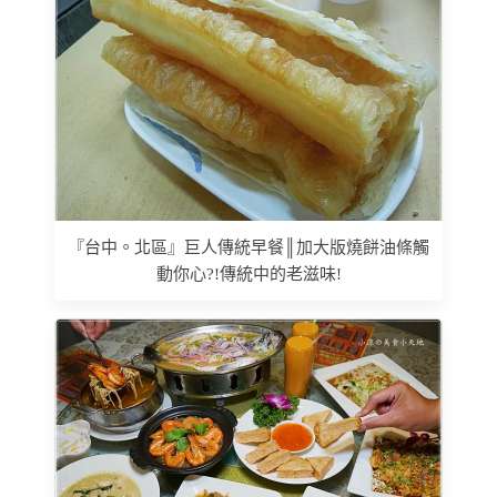
『台中。北區』巨人傳統早餐║加大版燒餅油條觸
動你心?!傳統中的老滋味!