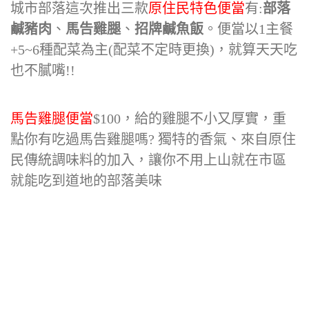
城市部落這次推出三款
原住民特色便當
有:
部落
鹹豬肉
、
馬告雞腿
、
招牌鹹魚飯
。便當以1主餐
+5~6種配菜為主(配菜不定時更換)，就算天天吃
也不膩嘴!!
馬告雞腿便當
$100，給的雞腿不小又厚實，重
點你有吃過馬告雞腿嗎? 獨特的香氣、來自原住
民傳統調味料的加入，讓你不用上山就在市區
就能吃到道地的部落美味