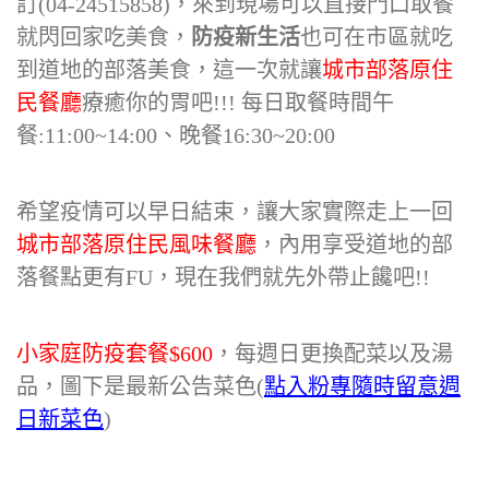
訂(04-24515858)，來到現場可以直接門口取餐
就閃回家吃美食，
防疫新生活
也可在市區就吃
到道地的部落美食，這一次就讓
城市部落原住
民餐廳
療癒你的胃吧!!! 每日取餐時間午
餐:11:00~14:00、晚餐16:30~20:00
希望疫情可以早日結束，讓大家實際走上一回
城市部落原住民風味餐廳
，內用享受道地的部
落餐點更有FU，現在我們就先外帶止饞吧!!
小家庭防疫套餐$600
，每週日更換配菜以及湯
品，圖下是最新公告菜色(
點入粉專隨時留意週
日新菜色
)