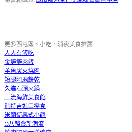
臉書粉絲頁:
城市部落原住民風味餐廳台中店
更多西屯區、小吃、消夜美食推薦
人人有飯吃
金爌爌肉飯
羊角炭火燒肉
短腿阿鹿餅乾
久違石頭火鍋
一流海鮮美食館
熊特吉進口零食
米蘭街義式小館
O八韓食新潮流