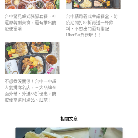
台中驚見韓式豬腳套餐，神
台中精緻義式會議餐盒，防
還原韓劇美食，還有推出防
疫期間打85折再送一杯飲
疫便當唷！
料，不想出門還有搭配
UberEat外送喔！！
不想煮沒關係！台中一中超
人氣排隊名店，三大品牌全
面外帶、外送85折優惠，防
疫便當還附湯品、紅茶！
相關文章