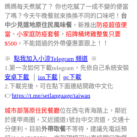
媽媽每天煮膩了？ 你也吃膩了一成不變的便當
了嗎？今天午晚餐就來換換不同的口味吧！
台
中少見道地原住民風味餐
，新推出
防疫超值便
當
、
小家庭防疫套餐
，
招牌桶烤雞整隻只要
$500
，不能錯過的外帶​優惠要跟上！！
※
點我加入小涼Telegram 頻道
※
1.第一次如何下載telegram，先依自己系統安裝
安卓下載
‭
│
i
os下載
│
pc下載
2.下載完後，可在點下面連結開啟中文化
👉
https://t.me/setlanguage/taiwan‬
城市部落原住民餐廳
位在西屯青海路上，鄰近
於逢甲商圈，又近國道1號台中交流道，交通十
分便利。目前
外帶取餐
不等待，建議先電話預