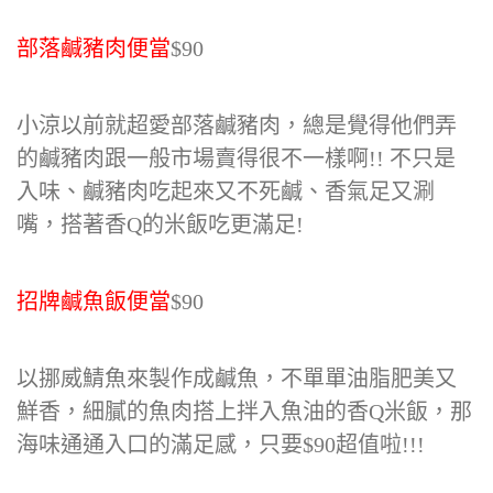
部落鹹豬肉便當
$90
小涼以前就超愛部落鹹豬肉，總是覺得他們弄
的鹹豬肉跟一般市場賣得很不一樣啊!! 不只是
入味、鹹豬肉吃起來又不死鹹、香氣足又涮
嘴，搭著香Q的米飯吃更滿足!
招牌鹹魚飯便當
$90
以挪威鯖魚來製作成鹹魚，不單單油脂肥美又
鮮香，細膩的魚肉搭上拌入魚油的香Q米飯，那
海味通通入口的滿足感，只要$90超值啦!!!