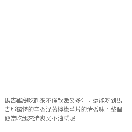
馬告雞腿
吃起來不僅軟嫩又多汁，還能吃到馬
告那獨特的辛香混著檸檬薑片的清香味，整個
便當吃起來清爽又不油膩呢