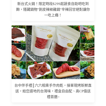
新台式火鍋！限定時段$299起蔬食自助吧吃到
飽，隱藏鍋物"剝皮辣椒雞鍋"辛辣回甘絕對讓你
一吃上癮！
台中伴手禮║六六相乘手作肉乾，接單現烤新鮮直
送，給您道地的台灣味，禮盒自由配、高CP值送
禮首選~