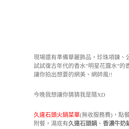
現場還有準備華麗飾品，珍珠項鍊、公
試試復古年代的香水”明星花露水”的
讓你拍出想要的網美、網帥風!!
今晚我想讓你猜猜我是隨XD
久違石頭火鍋菜單
(無收服務費)，點
附餐，湯底有
久違石頭鍋
、
香濃牛奶