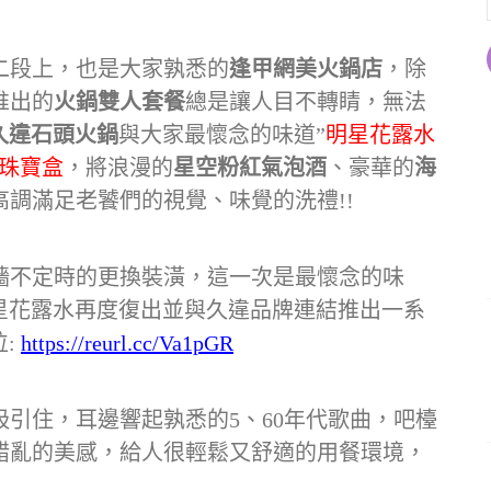
二段上，也是大家孰悉的
逢甲網美火鍋店
，除
推出的
火鍋雙人套餐
總是讓人目不轉睛，無法
久違石頭火鍋
與大家最懷念的味道”
明星花露水
珠寶盒
，將浪漫的
星空粉紅氣泡酒
、豪華的
海
調滿足老饕們的視覺、味覺的洗禮!!
，外牆不定時的更換裝潢，這一次是最懷念的味
明星花露水再度復出並與久違品牌連結推出一系
位:
https://reurl.cc/Va1pGR
引住，耳邊響起孰悉的5、60年代歌曲，吧檯
錯亂的美感，給人很輕鬆又舒適的用餐環境，