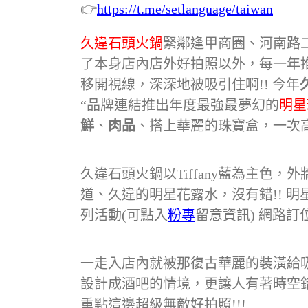
👉
https://t.me/setlanguage/taiwan
久違石頭火鍋
緊鄰逢甲商圈、河南路
了本身店內店外好拍照以外，每一年
移開視線，深深地被吸引住啊!! 今年
“品牌連結推出年度最強最夢幻的
明星
鮮
、
肉品
、搭上華麗的珠寶盒，一次高
久違石頭火鍋以Tiffany藍為主色
道、久違的明星花露水，沒有錯!! 
列活動(可點入
粉專
留意資訊) 網路訂
一走入店內就被那復古華麗的裝潢給吸
設計成酒吧的情境，更讓人有著時空
重點這邊超級無敵好拍照!!!