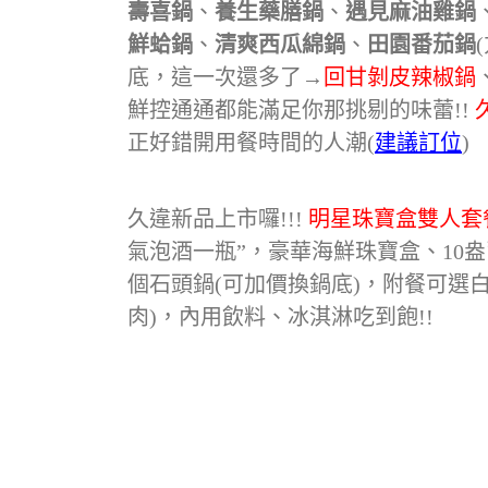
壽喜鍋
、
養生藥膳鍋
、
遇見麻油雞鍋
鮮蛤鍋
、
清爽西瓜綿鍋
、
田園番茄鍋
底，這一次還多了→
回甘剝皮辣椒鍋
鮮控通通都能滿足你那挑剔的味蕾!!
正好錯開用餐時間的人潮(
建議訂位
)
久違新品上市囉!!!
明星珠寶盒雙人套
氣泡酒一瓶”，豪華海鮮珠寶盒、10
個石頭鍋(可加價換鍋底)，附餐可選白
肉)，內用飲料、冰淇淋吃到飽!!