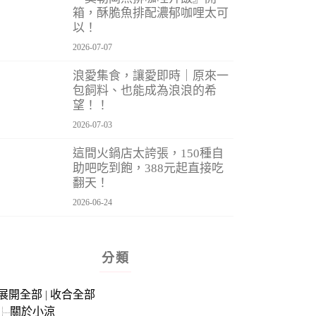
箱，酥脆魚排配濃郁咖哩太可
以！
2026-07-07
浪愛集食，讓愛即時｜原來一
包飼料、也能成為浪浪的希
望！！
2026-07-03
這間火鍋店太誇張，150種自
助吧吃到飽，388元起直接吃
翻天！
2026-06-24
分類
展開全部
|
收合全部
關於小涼