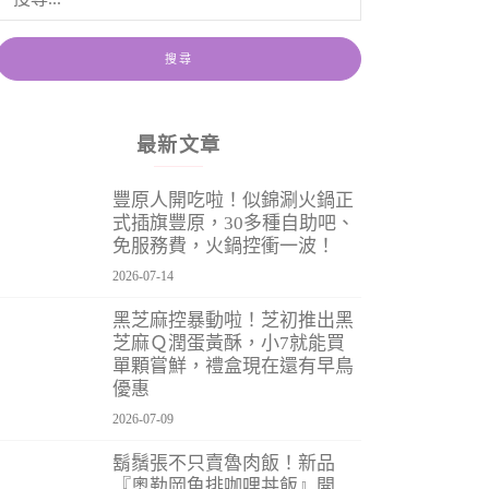
最新文章
豐原人開吃啦！似錦涮火鍋正
式插旗豐原，30多種自助吧、
免服務費，火鍋控衝一波！
2026-07-14
黑芝麻控暴動啦！芝初推出黑
芝麻Ｑ潤蛋黃酥，小7就能買
單顆嘗鮮，禮盒現在還有早鳥
優惠
2026-07-09
鬍鬚張不只賣魯肉飯！新品
『奧勒岡魚排咖哩丼飯』開