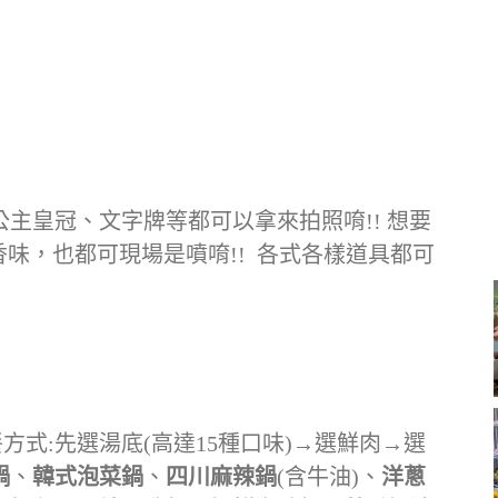
主皇冠、文字牌等都可以拿來拍照唷!! 想要
香味，也都可現場是噴唷!! 各式各樣道具都可
餐方式:先選湯底(高達15種口味)→選鮮肉→選
鍋
、
韓式泡菜鍋
、
四川麻辣鍋
(含牛油)、
洋蔥