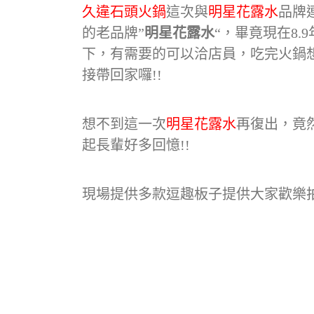
久違石頭火鍋
這次與
明星花露水
品牌
的老品牌”
明星花露水
“，畢竟現在8.
下，有需要的可以洽店員，吃完火鍋
接帶回家囉!!
想不到這一次
明星花露水
再復出，竟
起長輩好多回憶!!
現場提供多款逗趣板子提供大家歡樂拍