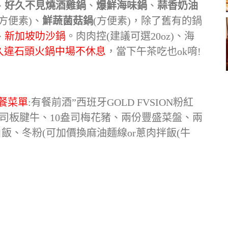
、
好久不見燒酒雞鍋
、
爆鮮海味鍋
、
蒜香奶油
(方便素)、
鮮蔬菌菇鍋
(方便素)，除了舊有的鍋
、
新加坡叻沙鍋
。肉肉控(建議可選20oz)、海
久違石頭火鍋中場不休息
，當下午茶吃也ok唷!
餐菜單
:有餐前酒”西班牙GOLD FVSION粉紅
盎司板腱牛、10盎司梅花豬、兩份豐盛菜盤、兩
飯、冬粉(可加價換麻油麵線or蔥肉拌飯(牛