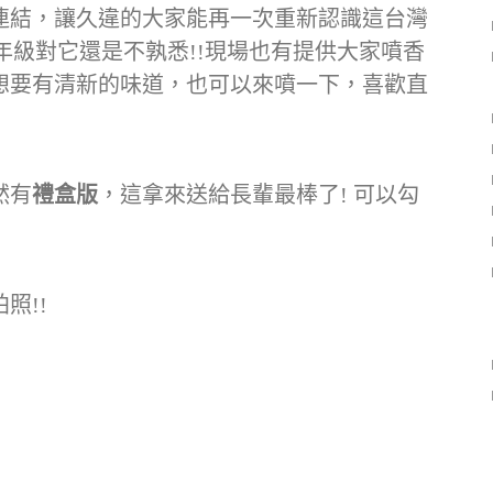
連結，讓久違的大家能再一次重新認識這台灣
9年級對它還是不孰悉!!現場也有提供大家噴香
想要有清新的味道，也可以來噴一下，喜歡直
然有
禮盒版
，這拿來送給長輩最棒了! 可以勾
照!!