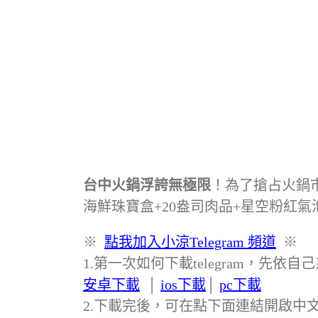
台中火鍋浮誇無極限
！為了搶占火鍋市
海鮮珠寶盒+20盎司肉品+星空粉紅
※
點我加入小涼Telegram 頻道
※
1.第一次如何下載telegram，先依自
安卓下載
‭ │
i
os下載
│
pc下載
2.下載完後，可在點下面連結開啟中