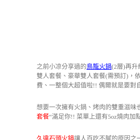
之前小凉分享過的
鳥籠火鍋
(2層)
雙人套餐、豪華雙人套餐(需預訂)，
費、一整個大超值啦!! 偶爾就是要對
想要一次擁有火鍋、烤肉的雙重滋味
套餐
“滿足你!! 菜單上還有5oz燒
久違石頭火鍋
讓人百吃不膩的原因之