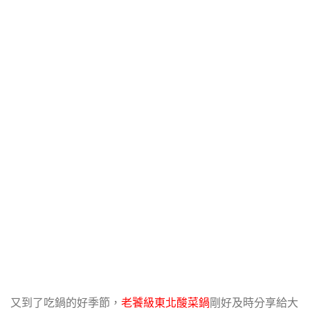
又到了吃鍋的好季節，
老饕級東北酸菜鍋
剛好及時分享給大