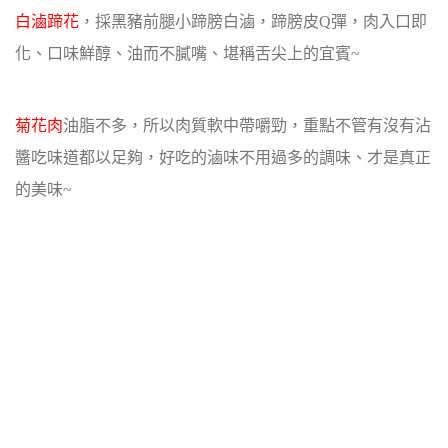
白滷蹄花
，採黑豬前腿小蹄膀白滷，蹄膀皮Q彈，肉入口即
化、口味鮮醇、
油而不膩嘴、堪稱舌尖上的宜賓~
菊花肉
油脂不多，所以肉質軟中帶嚼勁，重點不管有沒有沾
醬吃味道都以足夠，
好吃的滷味不用過多的調味、才是真正
的美味~