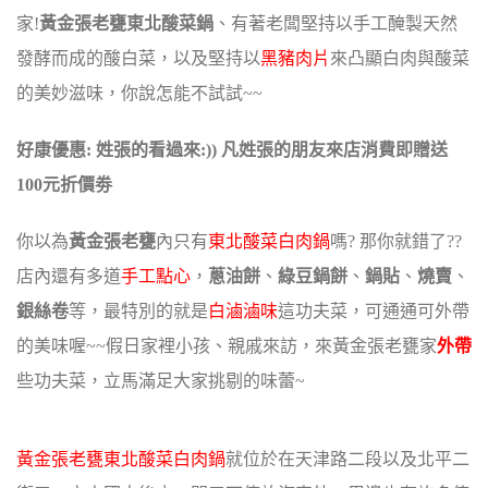
家!
黃金張老甕東北酸菜鍋
、有著老闆堅持以手工醃製天然
發酵而成的酸白菜，
以及堅持以
黑豬肉片
來凸顯白肉與酸菜
的美妙滋味，你說怎能不試試~~
好康優惠: 姓張的看過來:)) 凡姓張的朋友來店消費即贈送
100元折價劵
你以為
黃金張老甕
內只有
東北酸菜白肉鍋
嗎? 那你就錯了??
店內還有多道
手工點心
，
蔥油餅
、
綠豆鍋餅
、
鍋貼
、
燒賣
、
銀絲卷
等，
最特別的就是
白滷滷味
這功夫菜，可通通可外帶
的美味喔~~
假日家裡小孩、親戚來訪，來黃金張老甕家
外帶
些功夫菜，立馬滿足大家挑剔的味蕾~
黃金張老甕東北酸菜白肉鍋
就位於在天津路二段以及北平二