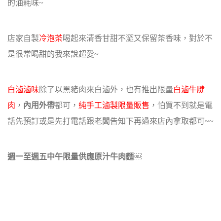
的油耗味~
店家自製
冷泡茶
喝起來清香甘甜不澀又保留茶香味，對於不
是很常喝甜的我來說超愛~
白滷滷味
除了以黑豬肉來白滷外，也有推出限量
白滷牛腱
肉
，
內用外帶
都可，
純手工滷製限量販售
，怕買不到就是電
話先預訂或是先打電話跟老闆告知下
再過來店內拿取都可~~
週一至週五中午限量供應原汁牛肉麵￼