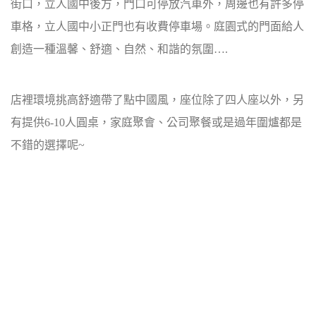
街口，立人國中後方，
門口可停放汽車外，周邊也有許多停
車格，立人國中小正門也有收費停車場。
庭園式的門面給人
創造一種溫馨、舒適、自然、和諧的氛圍….
店裡環境挑高舒適帶了點中國風，座位除了四人座以外，另
有提供6-10人圓桌，
家庭聚會、公司聚餐或是過年圍爐都是
不錯的選擇呢~