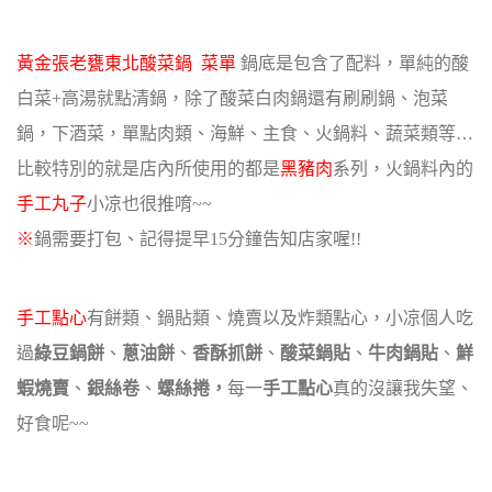
黃金張老甕東北酸菜鍋 菜單
鍋底是包含了配料，單純的酸
白菜+高湯就點清鍋，除了酸菜白肉鍋還有刷刷鍋、泡菜
鍋，
下酒菜，單點肉類、海鮮、主食、火鍋料、蔬菜類等…
比較特別的就是店內所使用的都是
黑豬肉
系列，火鍋料內的
手工丸子
小凉也很推唷~~
※
鍋需要打包、記得提早15分鐘告知店家喔!!
手工點心
有餅類、鍋貼類、燒賣以及炸類點心，
小凉個人吃
過
綠豆鍋餅
、
蔥油餅
、
香酥抓餅
、
酸菜鍋貼
、
牛肉鍋貼
、
鮮
蝦燒賣
、
銀絲卷
、
螺絲捲，
每一
手工點心
真的沒讓我失望、
好食呢~~