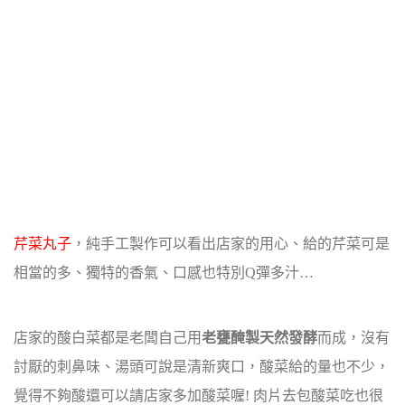
芹菜丸子
，純手工製作可以看出店家的用心、給的芹菜可是
相當的多、
獨特的香氣、口感也特別Q彈多汁…
店家的酸白菜都是老闆自己用
老甕醃製天然發酵
而成，沒有
討厭的刺鼻味、
湯頭可說是清新爽口，酸菜給的量也不少，
覺得不夠酸還可以請店家多加酸菜喔!
肉片去包酸菜吃也很