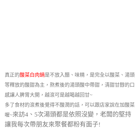
真正的
酸菜白肉鍋
是不放入醋、味精，是完全以酸菜、湯頭
等釋放的酸甜為主，
熬煮後的湯頭酸中帶甜，清甜甘醇的口
感讓人脾胃大開，越滾可是越喝越回甘~
多了食材的滾煮後覺得不酸潤的話，可以跟店家說在加酸菜
來訪4、5次湯頭都是依照沒變，老闆的堅持
喔~
讓我每次帶朋友來聚餐都粉有面子!