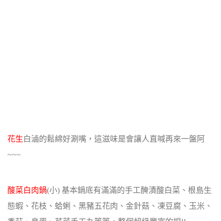
花生
白滷的鬆綿好涮嘴，這滋味是會讓人直喊再來一盤阿
~~~
酸菜白肉鍋
(小)
基本鍋底有滿滿的手工醃漬酸白菜、根島生
態蝦、花枝、蛤蜊、黑豬五花肉、金針菇、凍豆腐、
玉米、