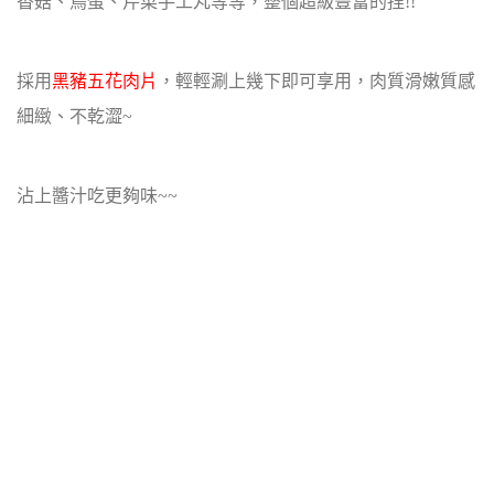
香菇、鳥蛋、芹菜手工丸等等，整個超級豐富的捏!!
採用
黑豬五花肉片
，輕輕涮上幾下即可享用，肉質滑嫩質感
細緻、不乾澀~
沾上醬汁吃更夠味~~