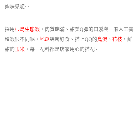
夠味兒呢~~
採用
根島生態蝦
，肉質飽滿、甜美Q彈的口感與一般人工養
殖蝦很不同呢，
地瓜
綿密好食、搭上QQ的
鳥蛋
、
花枝
，鮮
甜的
玉米
，每一配料都是店家用心的搭配~