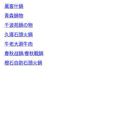
萬客什鍋
青森鍋物
千波苑鍋の物
久違石頭火鍋
牛老大涮牛肉
春秋战鍋/春秋戰鍋
橙石自助石頭火鍋