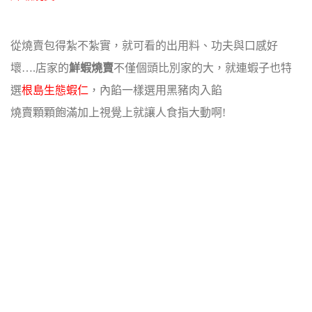
從燒賣包得紮不紮實，就可看的出用料、功夫與口感好
壞….店家的
鮮蝦燒賣
不僅個頭比別家的大，就連蝦子也特
選
根島生態蝦仁
，內餡一樣選用黑豬肉入餡
燒賣顆顆飽滿加上視覺上就讓人食指大動啊!