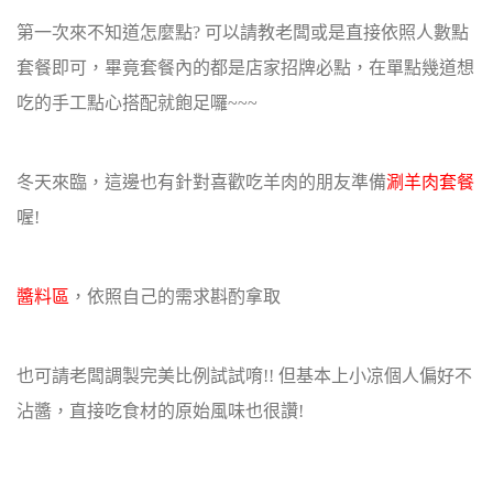
第一次來不知道怎麼點? 可以請教老闆或是直接依照人數點
套餐即可，
畢竟套餐內的都是店家招牌必點，在單點幾道想
吃的手工點心搭配就飽足囉~~~
冬天來臨，這邊也有針對喜歡吃羊肉的朋友準備
涮羊肉套餐
喔!
醬料區
，依照自己的需求斟酌拿取
也可請老闆調製完美比例試試唷!!
但基本上小凉個人偏好不
沾醬，直接吃食材的原始風味也很讚!