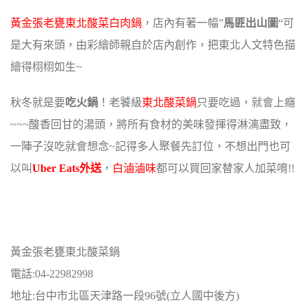
黃金張老甕東北酸菜白肉鍋
，店內有著一幅”
馬匪出山圖
“可
是大有來頭，
由彩繪師親自於店內創作，把東北人文特色描
繪得栩栩如生~
秋冬就是要
吃火鍋
！老饕級
東北酸菜鍋
只要吃過，就會上癮
~~~
酸香回甘的湯頭，將所有食材的美味發揮得淋漓盡致，
一陣子沒吃就會想念~
記得多人聚餐先訂位，不想出門也可
以叫
Uber Eats外送
，
白滷滷味
都可以買回家替家人加菜唷!!
黃金張老甕東北酸菜鍋
電話:04-22982998
地址:台中市北區天津路一段96號(立人國中後方)