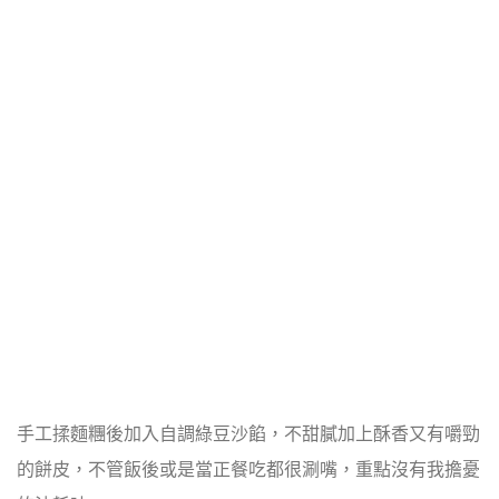
手工揉麵糰後加入自調綠豆沙餡，不甜膩加上酥香又有嚼勁
的餅皮，
不管飯後或是當正餐吃都很涮嘴，重點沒有我擔憂