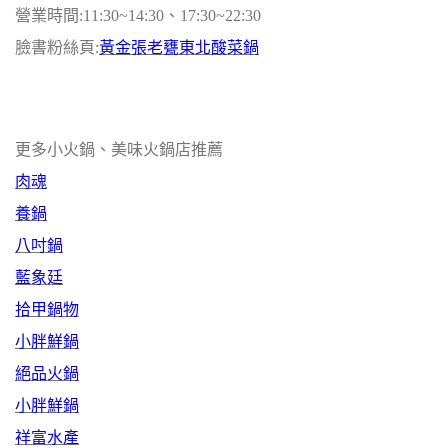
營業時間:11:30~14:30、17:30~22:30
臉書粉絲頁:
黃金張老甕東北酸菜鍋
更多小火鍋、美味火鍋店推薦
肉魂
養鍋
八吋鍋
藍象廷
拾甲鍋物
小胖鮮鍋
絕品火鍋
小胖鮮鍋
祥富水產