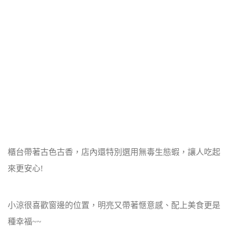
櫃台帶著古色古香，店內還特別選用無毒生態蝦，讓人吃起
來更安心!
小涼很喜歡窗邊的位置，明亮又帶著愜意感、配上美食更是
種幸福~~