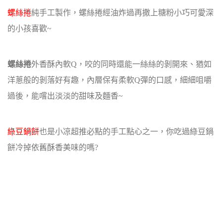
螺絲捲
純手工製作，螺絲捲經油炸過再撒上糖粉小巧可愛深
的小孩喜歡~
螺絲捲
外香酥內軟Q，咬的同時還能一絲絲的剝開來、猶如
洋蔥般的剝落好有趣，
內層保有柔軟Q彈的口感，細細咀嚼
過後，能嚐出淡淡的甜味及麵香~
綠豆鍋餅
也是小凉超推必點的手工點心之一，你吃過綠豆鍋
餅冷掉依舊酥香美味的嗎?