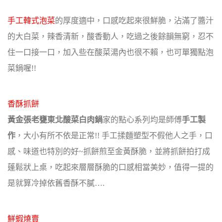
手工韓式泡菜
的厚度適中，口感吃起來很鮮脆，沾滿了醬汁
的大白菜，
辣香清新，酸香動人，吃過之後餘韻無窮，忍不
住一口接一口，
加入些在酸菜湯內也很不賴，也可單獨點泡
菜鍋喔!!
香酥抓餅
黃金張老甕東北酸菜白肉鍋
家的點心系列均是師傅
手工製
作
，大小有所不依是正常!!
手工揉麵塑型不假他人之手，口
感、味道也特別的好~
抓餅煎至金黃酥脆，並將抓餅拍打成
蓬鬆狀上桌，吃起來層層酥脆的口感相當美妙，
值得一提的
是就算冷掉依舊香酥不膩….
鮮蝦燒賣