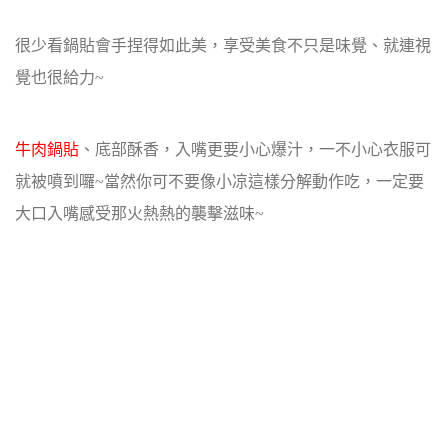
很少看鍋貼會手捏得如此美，享受美食不只是味覺、就連視
覺也很給力~
牛肉鍋貼
、底部酥香，入嘴更要小心爆汁，一不小心衣服可
就被噴到囉~
當然你可不要像小凉這樣分解動作吃，一定要
大口入嘴感受那火熱熱的襲擊滋味~