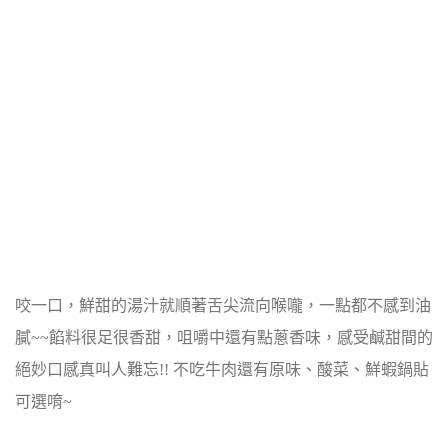
咬一口，鮮甜的湯汁就順著舌尖流向喉嚨，一點都不感到油
膩~~
餡料很足很香甜，咀嚼中還有點蔥香味，感受鹹甜間的
絕妙口感真叫人難忘!!
不吃牛肉還有原味、酸菜、鮮蝦鍋貼
可選唷~