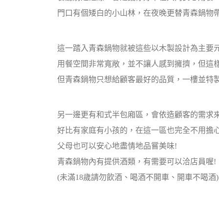
門口有個矮白的小山林，在夜晚更替青森鍋物帶
這一踏入青森鍋物就被這些以木製設計為主要
用餐空間非常寬敞，並不讓人感到擁擠，但這
但青森鍋物只想給顧客最好的品質，一樓並特
另一邊更有和式半包廂區，會依造顧客的需求
好比有家庭有小孩的，在這一區也完全不用擔
父母也可以安心地盡情地品嘗美味!
青森鍋物內有提供酒類，有需要可以洽店員喔!
(未滿18歲請勿飲酒、喝酒不開車、開車不喝酒)