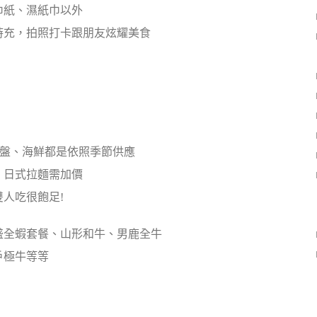
巾紙、濕紙巾以外
時充，拍照打卡跟朋友炫耀美食
肉盤、海鮮都是依照季節供應
、日式拉麵需加價
人吃很飽足!
盛全蝦套餐、山形和牛、男鹿全牛
戶極牛等等