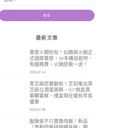
最新文章
豐原人開吃啦！似錦涮火鍋正
式插旗豐原，30多種自助吧、
免服務費，火鍋控衝一波！
2026-07-14
黑芝麻控暴動啦！芝初推出黑
芝麻Ｑ潤蛋黃酥，小7就能買
單顆嘗鮮，禮盒現在還有早鳥
優惠
2026-07-09
鬍鬚張不只賣魯肉飯！新品
『奧勒岡魚排咖哩丼飯』開