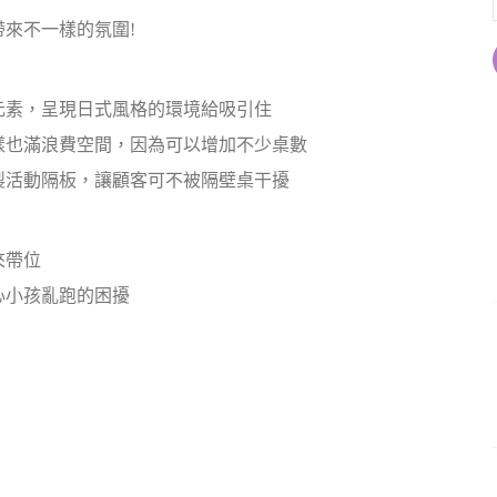
來不一樣的氛圍!
元素，呈現日式風格的環境給吸引住
樣也滿浪費空間，因為可以增加不少桌數
製活動隔板，讓顧客可不被隔壁桌干擾
來帶位
心小孩亂跑的困擾