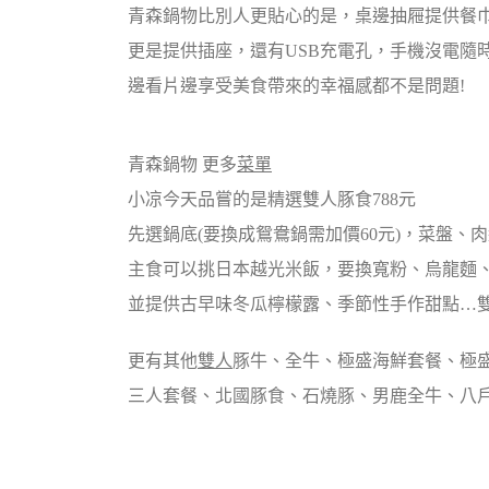
青森鍋物比別人更貼心的是，桌邊抽屜提供餐
更是提供插座，還有USB充電孔，手機沒電隨
邊看片邊享受美食帶來的幸福感都不是問題!
青森鍋物 更多
菜單
小凉今天品嘗的是精選雙人豚食788元
先選鍋底(要換成鴛鴦鍋需加價60元)，菜盤、
主食可以挑日本越光米飯，要換寬粉、烏龍麵
並提供古早味冬瓜檸檬露、季節性手作甜點…雙
更有其他
雙人
豚牛、全牛、極盛海鮮套餐、極
三人套餐、北國豚食、石燒豚、男鹿全牛、八