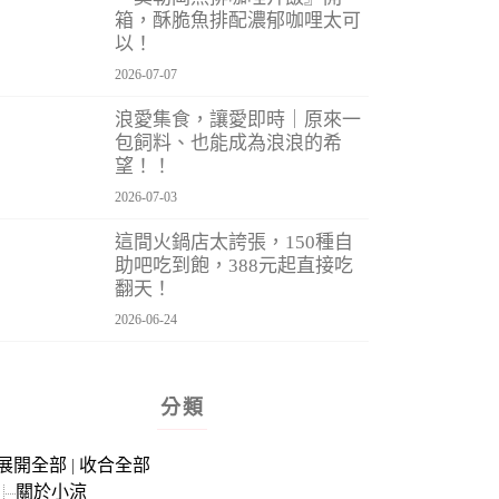
箱，酥脆魚排配濃郁咖哩太可
以！
2026-07-07
浪愛集食，讓愛即時｜原來一
包飼料、也能成為浪浪的希
望！！
2026-07-03
這間火鍋店太誇張，150種自
助吧吃到飽，388元起直接吃
翻天！
2026-06-24
分類
展開全部
|
收合全部
關於小涼