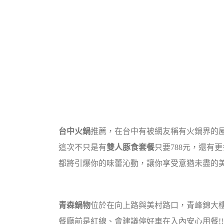
台中火鍋
推薦，在台中有被網友稱有火鍋界的
這次不只是有
雙人豚食套餐
只要788元，還有更
都將引爆你的味蕾沁動，讓你享受意猶未盡的美
青森鍋物
位於在向上路與美村路口，青峰錦大
餐廳前是紅線、會建議停好車在入內安心用餐!!