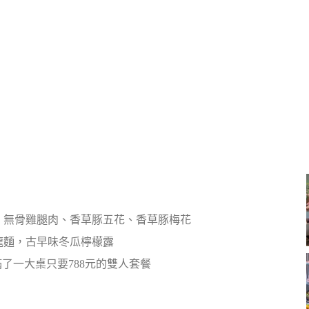
、無骨雞腿肉、香草豚五花、香草豚梅花
龍麵，古早味冬瓜檸檬露
滿了一大桌只要788元的雙人套餐