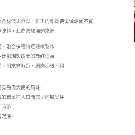
蔬食材慢火熬製，雞爪的膠質使湯頭濃而不膩
調味料，此為濃郁湯頭來源
噌，融合多種特選辣椒製作
金比例調製成夢幻赤紅湯頭
頭，用來煮時蔬、涮肉都很不賴
更有點像大醬的風味
燉的精華在入口間完全的感受住
了兩碗…
湯底?