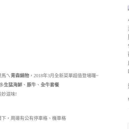
屋馬ㄟ
青森鍋物
，2018年3月全新菜單超值登場囉~
多
生猛海鮮
、
豚牛
、
全牛套餐
妙滋味!
樓下，周邊有公有停車格、機車格