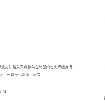
想像宛如踏入青森縣內在悠閒的吃火鍋暖身呢
入，一轉身也翻桌了兩次
色!