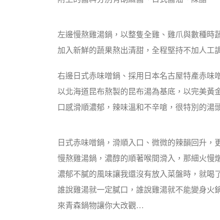
左邊慢熬雞湯鍋，以整隻全雞、雞爪與數種時
加入新鮮的蔬果熬出清甜，全程堅持不加人工
右邊日式赤味噌鍋、採用日本名古屋特產赤味
以北海道昆布熬製的昆布湯為基底，以完美黃
口感滑順濃郁，辣味溫和不辛嗆，很特別的湯
日式赤味噌鍋，滑順入口、微微的辣韻回升，
慢熬雞湯鍋，濃醇的順著喉間滑入，那細火慢
濃郁不膩的風味讓我還沒有放入菜盤時，就喝
誰說雞湯就一定膩口，誰說雞湯就不能變身火鍋
來青森鍋物讓你大改觀…