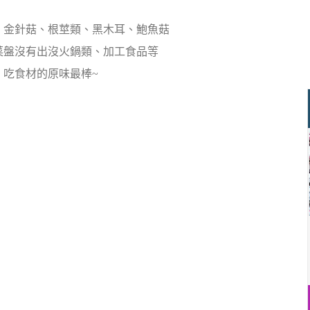
、金針菇、根莖類、黑木耳、鮑魚菇
菜盤沒有出沒火鍋類、加工食品等
，吃食材的原味最棒~