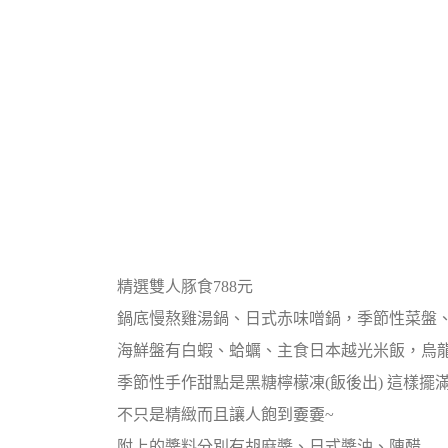
精選雙人豚食788元
鍋底慢熬雞湯鍋、日式赤味噌鍋，季節性菜盤
海鮮盤有白蝦、蛤蠣、主食日本越光米飯，烏
季節性手作甜點是黑糖檸檬凍(飯後出) 這樣擺
不只是精緻而且讓人飽到嫑嫑~
附上的醬料分別有胡麻醬、日式醬油、陳醋