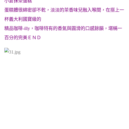
小倉抹茶蛋糕
蛋糕體很綿密卻不乾，淡淡的茶香味兒融入喉間，在搭上一
杯義大利國寶級的
精品咖啡-illy，咖啡
特有的香氣與圓滑的口感餘韻，堪稱一
百分的完美ＥＮＤ