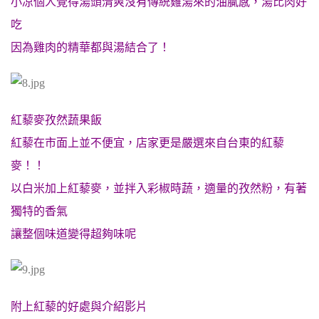
小凉個人覺得湯頭清爽
沒有傳統雞湯來的油膩感，湯比肉好
吃
因為雞肉的精華都與湯結合了！
紅藜麥孜然蔬果飯
紅藜在市面上並不便宜，店家更是嚴選來自台東的紅藜
麥！！
以白米加上紅藜麥，並拌入彩椒時蔬，適量的孜然粉，有著
獨特的香氣
讓整個味道變得超夠味呢
附上紅藜的好處與介紹影片