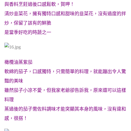
與香料烹飪過後
口感
鬆軟，賀呷！
清炒韭菜花，擁有獨特口感和甜味的
韭菜花，沒有過度的拌
炒，保留了該有的鮮脆
是當季好吃的時蔬之一
橄欖油蒸紫茄
軟綿的茄子，口感獨特，只需簡單的料理，就能蹦出令人驚
豔的美味
雖然茄子小凉不愛，
但我家老爺卻告訴我，原來還可以這樣
料理
蒸過後的茄子需佐料調味才能突顯其本身的風味，
沒有違和
感，很搭！