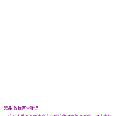
湯品-玫瑰百合雞湯