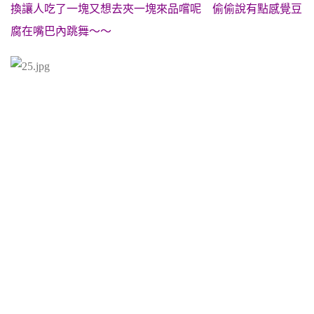
換讓人吃了一塊又想去夾一塊來品嚐呢 偷偷說有點感覺豆
腐在嘴巴內跳舞～～