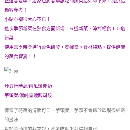
正逢春夏季，店家也將春季該吃的蔬菜給列印下來，提供給
顧客參考！
小貼心卻很大心不已！
這次季節新菜在熟食方面新增１６道新菜，涼拌輕食１０道
新菜
使用當季時令進行菜色研發，發揮當季食材特點，提供健康
的蔬食饗宴！！
炒五行時蔬/南瓜燉椰奶
芋頭煲/濃純青蔬起司餃
保留了時蔬的清脆可口，芋頭煲，芋頭不會過於軟爛很綿密
的滋味
對於芋頭控的我來說，不多吃點怎對得起自己