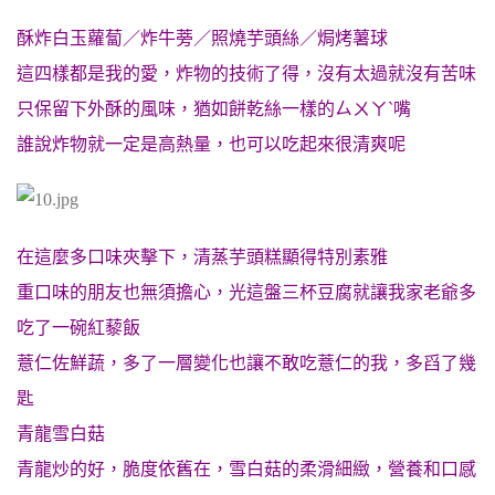
酥炸白玉蘿蔔／炸牛蒡／照燒芋頭絲／焗烤薯球
這四樣都是我的愛，炸物的技術了得，沒有太過就沒有苦味
只保留下外酥的風味，猶如餅乾絲一樣的ㄙㄨㄚˋ嘴
誰說炸物就一定是高熱量，也可以吃起來很清爽呢
在這麼多口味夾擊下，清蒸芋頭糕
顯得特別素雅
重口味的朋友也無須擔心，光這盤三杯豆腐就讓我家老爺多
吃了一碗紅藜飯
薏仁佐鮮蔬，多了一層變化也讓不敢吃薏仁的我，多舀了幾
匙
青龍雪白菇
青龍炒的好，脆度依舊在，雪白菇的柔滑細緻，營養和口感