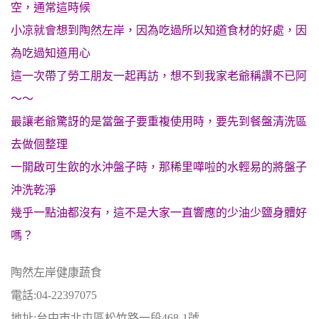
空，通常這時候
小凉就會想到陶然左岸，因為吃過所以知道食材的好處，因
為吃過知道用心
這一次帶了勞工朋友一起再訪，想不到我家老爺稱讚不已阿
～～
最讓老爺驚訝的是當盤子要重複使用時，要先到餐盤清洗區
去做個整理
一開啟可生飲的水沖盤子時，那稀里嘩啦的水輕易的將盤子
沖洗乾淨
幾乎一點油都沒有，這不是大家一直響應的少油少鹽身體好
嗎？
陶然左岸健康蔬食
電話:04-22397075
地址:台中市北屯區松竹路一段468-1號