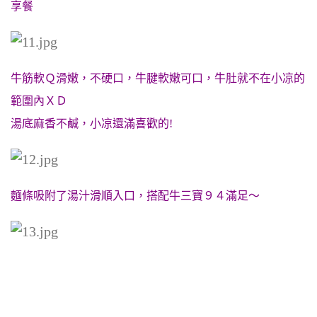
享餐
牛筋軟Ｑ滑嫩，不硬口，牛腱軟嫩可口，牛肚就不在小凉的
範圍內ＸＤ
湯底麻香不鹹，小凉還滿喜歡的!
麵條吸附了湯汁滑順入口，搭配牛三寶９４滿足～