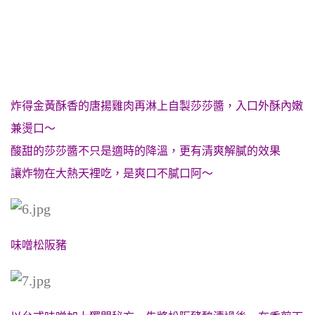
炸得金黃酥香的唐揚雞肉再淋上自製莎莎醬，入口外酥內嫩
兼燙口～
酸甜的莎莎醬不只是適時的降溫，更有清爽解膩的效果
讓炸物在大熱天裡吃，是爽口不膩口阿～
味噌松阪豬