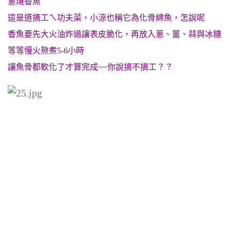
蔥燒香魚
這是道搞工ㄟ功夫菜，小涼也稱它為化骨綿魚，怎說呢
香魚要先大火油炸過讓表皮脆化，再放入蔥、薑、蒜與冰糖
等等慢火熬煮5-6小時
讓魚骨都軟化了才算完成~~你說搞不搞工？？