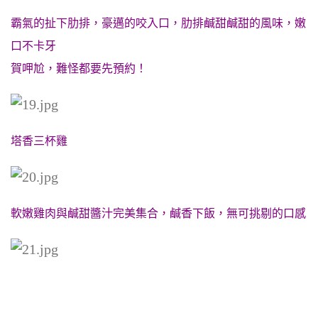
霸氣的扯下肋排，豪邁的咬入口，肋排鹹甜鹹甜的風味，嫩
口不卡牙
賀呷尬，難怪都要先預約！
塔香三杯雞
軟嫩雞肉與鹹甜醬汁完美集合，鹹香下飯，無可挑剔的
口感