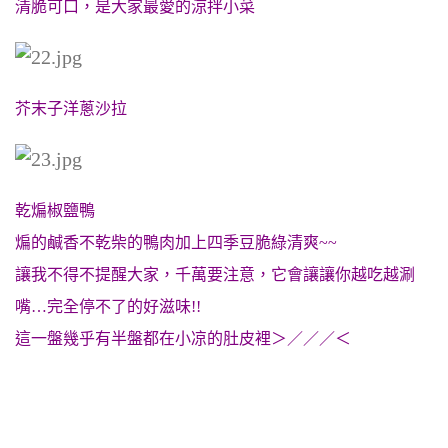
清脆可口，是大家最愛的涼拌小菜
芥末子洋蔥沙拉
乾煸椒鹽鴨
煸的鹹香不乾柴的鴨肉加上四季豆脆綠清爽~~
讓我不得不提醒大家，千萬要注意，它會讓讓你越吃越涮
嘴…完全停不了的好滋味!!
這一盤幾乎有半盤都在小凉的肚皮裡＞／／／＜