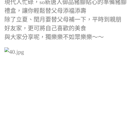
現代人忙碌，so新唐人御品豬腳貼心的準備豬腳
禮盒，讓你輕鬆替父母添福添壽
除了立夏、閏月要替父母補一下，平時到親朋
好友家，更可將自己喜歡的美食
與大家分享呢，獨樂樂不如眾樂樂～～