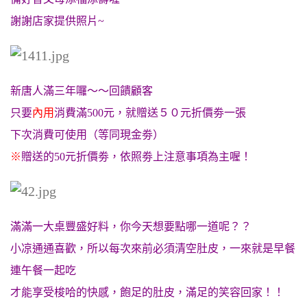
謝謝店家提供照片~
新唐人滿三年囉～～回饋顧客
只要
內用
消費滿500元，就贈送５０元折價劵一張
下次消費可使用（等同現金劵）
※
贈送的50元折價劵，依照劵上注意事項為主喔！
滿滿一大桌豐盛好料，你今天想要點哪一道呢？？
小凉通通喜歡，所以每次來前必須清空肚皮，一來就是早餐
連午餐一起吃
才能享受梭哈的快感，
飽足的肚皮，滿足的笑容回家！！