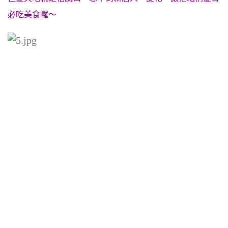
必吃美食囉～