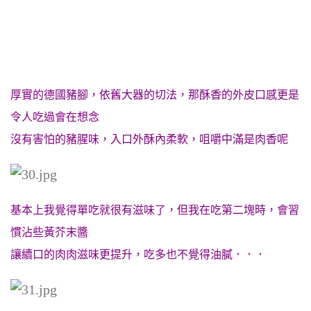
厚實的德國豬腳，依舊大器的切法，那酥香的外皮口感更是
令人吃過會在想念
沒有害怕的豬腥味，入口外酥內柔軟，咀嚼中滿是肉香呢
基本上我覺得單吃就很有滋味了，但我在吃第二塊時，會習
慣沾些黃芥末醬
讓續口的肉肉滋味更提升，吃多也不覺得油膩．．．