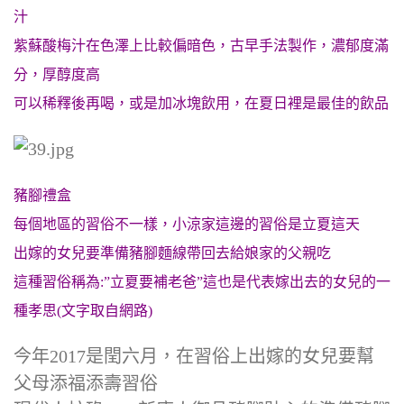
汁
紫蘇酸梅汁在色澤上比較偏暗色，古早手法製作，濃郁度滿
分，厚醇度高
可以稀釋後再喝，或是加冰塊飲用，在夏日裡是最佳的飲品
豬腳禮盒
每個地區的習俗不一樣，小涼家這邊的習俗是立夏這天
出嫁的女兒要準備豬腳麵線帶回去給娘家的父親吃
這種習俗稱為:”立夏要補老爸”這也是代表嫁出去的女兒的一
種孝思(文字取自網路)
今年2017是閏六月，在習俗上出嫁的女兒要幫
父母添福添壽習俗