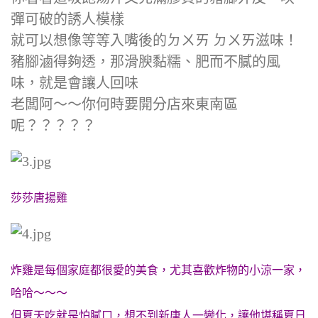
彈可破的誘人模樣
就可以想像等等入嘴後的ㄉㄨㄞ ㄉㄨㄞ滋味！
豬腳滷得夠透，那滑腴黏糯、肥而不膩的風
味，就是會讓人回味
老闆阿～～你何時要開分店來東南區
呢？？？？？
莎莎唐揚雞
炸雞是每個家庭都很愛的美食，尤其喜歡炸物的小涼一家，
哈哈～～～
但夏天吃就是怕膩口，想不到新唐人一變化，讓他堪稱夏日