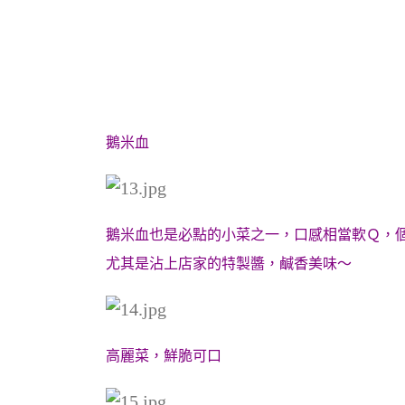
鵝米血
鵝米血也是必點的小菜之一，口感相當軟Ｑ，
尤其是沾上店家的特製醬，鹹香美味～
高麗菜，鮮脆可口