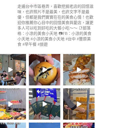
走遍台中市區巷弄，喜歡挖掘老店的回憶滋
味，也許照片不是最美，也許文字不是最
優，但都是我們實實在在的美食心情！也歡
迎你推薦你心目中的回憶美食與愛店，讓更
多人可以吃到好吃的大餐小吃～～
📑部落
格：小凉的美食小天地
📷FB：小涼的美食
小天地
#小涼的美食小天地 #台中 #豐原美
食 #早午餐 #旅遊