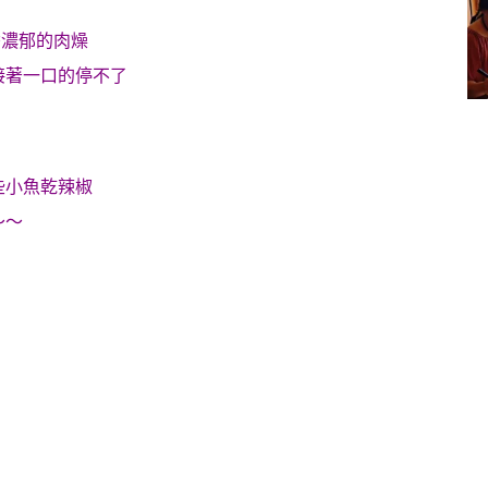
香濃郁的肉燥
接著一口的停不了
些小魚乾辣椒
～～