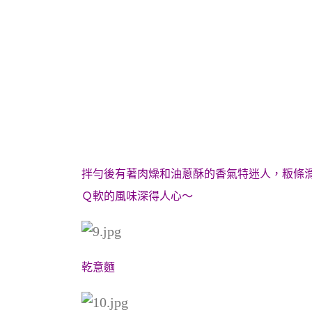
拌勻後有著肉燥和油蔥酥的香氣特迷人，粄條
Ｑ軟的風味深得人心～
乾意麵