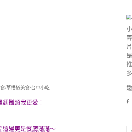
邀
食/草悟道美食/台中小吃
是麵攤類我更愛！
品這邊更是餐廳滿滿～