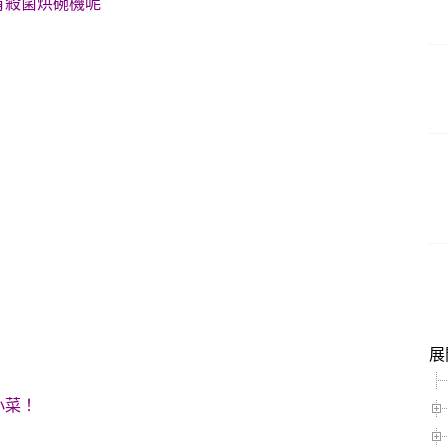
有殺菌烘碗機呢
展
小菜！