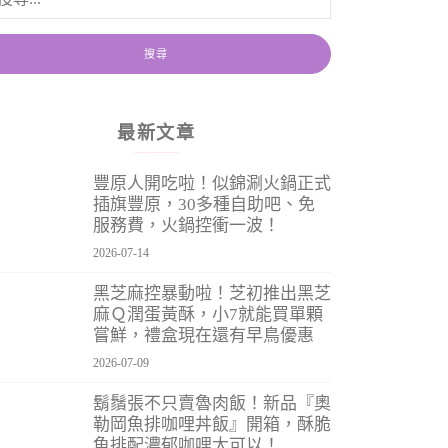
最新文章
豐原人開吃啦！似錦涮火鍋正式
插旗豐原，30多種自助吧、免
服務費，火鍋控衝一波！
2026-07-14
黑芝麻控暴動啦！芝初推出黑芝
麻Ｑ潤蛋黃酥，小7就能買單顆
嘗鮮，禮盒現在還有早鳥優惠
2026-07-09
鬍鬚張不只賣魯肉飯！新品『奧
勒岡魚排咖哩丼飯』開箱，酥脆
魚排配濃郁咖哩太可以！