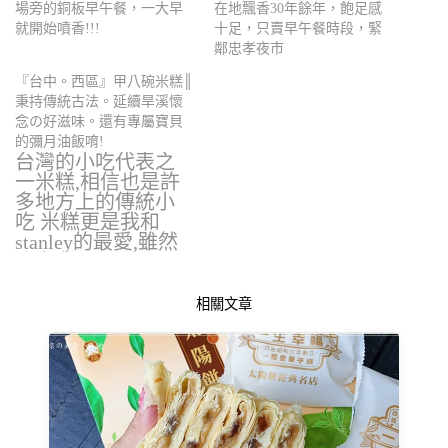
場旁的銅板早午餐，一大早
在地飄香30年餘年，飽足感
就開始噴香!!!
十足，只賣早午餐時段，緊
鄰忠孝夜市
『台中。西區』甲八碗米糕║
秉持傳統古法。延續旱溪懷
念の好滋味。還有專屬寶貝
的彌月油飯唷!
台灣的小吃代表之
一米糕,相信也是許
多地方上的傳統小
吃 米糕更是我和
stanley的最愛,雖然
吃多了胃…
相關文章