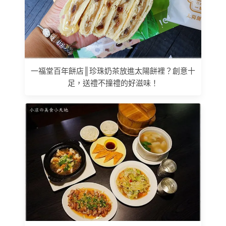
一福堂百年餅店║珍珠奶茶放進太陽餅裡？創意十
足，送禮不撞禮的好滋味！