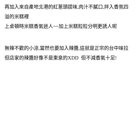
再加入來自產地北港的紅蔥頭提味,肉汁不膩口,拌入香氛四
溢的米糕裡
上桌頓時米糕香氣迷人~~加上米糕粒粒分明更誘人呢
無辣不歡的小涼,當然也要加入辣醬,這就是正宗的台中味拉
但店家的辣醬好像不是東泉的XDD 但不減香氣十足!