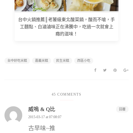
台中火鍋推薦║老饕級東北酸菜鍋，酸而不嗆，手
工麵點、白滷滷味正在沸騰中，吃過一次就會上
癮的滋味！
台中好吃米糕
嘉義米糕
民生米糕
西區小吃
45 COMMENTS
威嗚 & Q比
回覆
2015-03-17 at 07:08:07
古早味~推