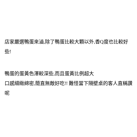
店家嚴選鴨蛋來滷,除了鴨蛋比較大顆以外,香Q度也比較好
些!
鴨蛋的蛋黃色澤較深些,而且蛋黃比例超大
口感細緻綿密,簡直無敵好吃!! 難怪當下隔壁桌的客人直稱讚
呢