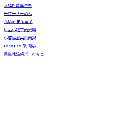
幸福廚房早午餐
千勝軒らーめん
丸Maruまる菓子
珍品小吃芋頭米粉
小瀋陽酸菜白肉鍋
Dacai Cafe 采 咖啡
鳥重地雞燒バーベキュー