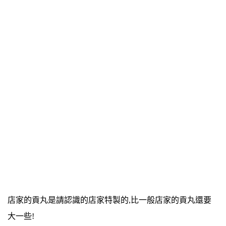
店家的貢丸是請認識的店家特製的,比一般店家的貢丸還要
大一些!