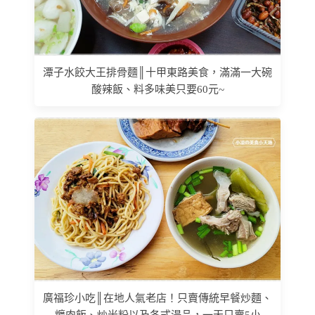
潭子水餃大王排骨麵║十甲東路美食，滿滿一大碗
酸辣飯、料多味美只要60元~
廣福珍小吃║在地人氣老店！只賣傳統早餐炒麵、
爌肉飯、炒米粉以及各式湯品，一天只賣5小