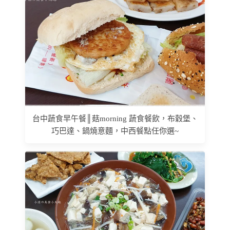
台中蔬食早午餐║菇morning 蔬食餐飲，布穀堡、
巧巴達、鍋燒意麵，中西餐點任你選~