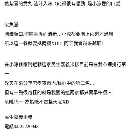
這紮實的貢丸,滷汁入味..QQ得很有嚼勁..是小涼愛的口感!
柴魚湯
圓潤順口,海味香溢而清新…小涼都要喝上兩碗才過癮
所以這一餐就要抵兩餐XDD 阿某我會越來越肥!
在小涼住家附近就這家民生嘉義米糕目前是在我心裡排行第
一
改天在來分享忠孝夜市內,我心中的第二名…
但有一點很奇怪的就是我愛的這兩家都只賣早午餐><
吼吼吼~~ 為蝦咪不賣整天呢XD
民生嘉義米糕
電話04-22220948