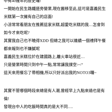
中有40幾年的歷史囉!
一開始在民生路鐵道旁營業,現在搬移至此,這可是嘉義民生
米糕第一次擁有自己的店面!
小涼常常看朋友在推薦這家米糕,超愛吃米糕的我…怎會到
如今才來吃呢?
其實我自己也不曉得XDD 但總之我可以連續一個禮拜午餐
都來報到也不嫌膩呢
嘉義民生米糕位於在建國路上,離火車站很近…
只是營業時間只到中午一點,常常讓我撲空><“
這天來用餐忘了帶相機,所以只好派出我的NOTO3囉~
其實不管哪個時段來總是有人潮,曾經早上九點來過也是有
倫!
發現台中人的吃飯時間真的是大不同….