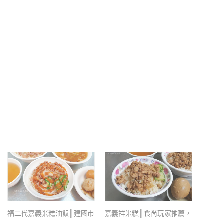
福二代嘉義米糕油飯║建國市
嘉義祥米糕║食尚玩家推薦，