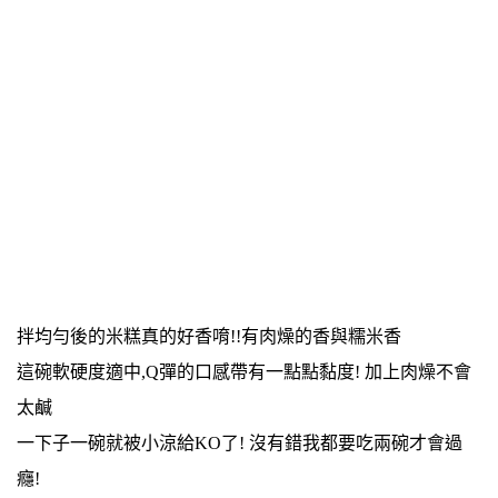
拌均勻後的米糕真的好香唷!!有肉燥的香與糯米香
這碗軟硬度適中,Q彈的口感帶有一點點黏度! 加上肉燥不會
太鹹
一下子一碗就被小涼給KO了! 沒有錯我都要吃兩碗才會過
癮!