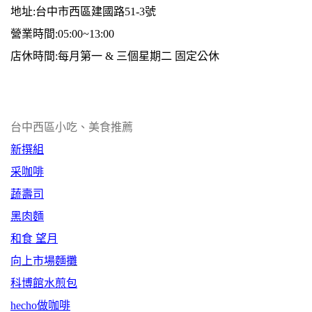
地址:台中市西區建國路51-3號
營業時間:05:00~13:00
店休時間:每月第一 & 三個星期二 固定公休
台中西區小吃、美食推薦
新撰組
采咖啡
蔬壽司
黑肉麵
和食 望月
向上市場麵攤
科博館水煎包
hecho做咖啡