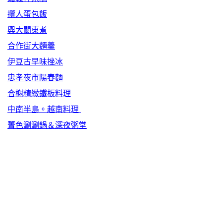
攬人蛋包飯
興大關東煮
合作街大麵羹
伊豆古早味挫冰
忠孝夜市陽春麵
合榭精緻鐵板料理
中南半島。越南料理
菁色涮涮鍋＆深夜粥堂