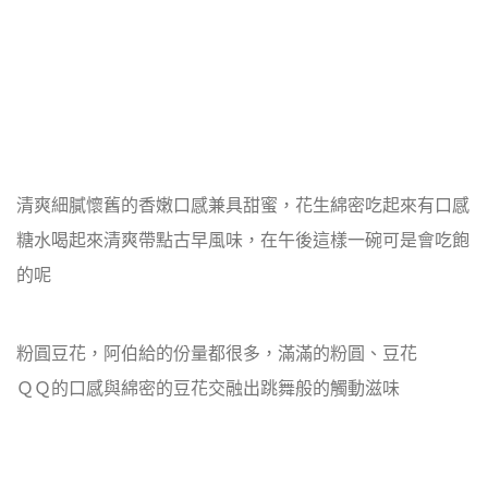
清爽細膩懷舊的香嫩口感兼具甜蜜，花生綿密吃起來有口感
糖水喝起來清爽帶點古早風味，在午後這樣一碗可是會吃飽
的呢
粉圓豆花，阿伯給的份量都很多，滿滿的粉圓、豆花
ＱＱ的口感與綿密的豆花交融出跳舞般的觸動滋味