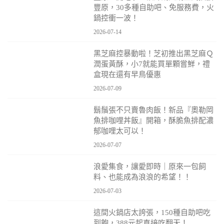
豐原，30多種自助吧、免服務費，火
鍋控衝一波！
2026-07-14
黑芝麻控暴動啦！芝初推出黑芝麻Ｑ
潤蛋黃酥，小7就能買單顆嘗鮮，禮
盒現在還有早鳥優惠
2026-07-09
鬍鬚張不只賣魯肉飯！新品『奧勒岡
魚排咖哩丼飯』開箱，酥脆魚排配濃
郁咖哩太可以！
2026-07-07
浪愛集食，讓愛即時｜原來一包飼
料、也能成為浪浪的希望！！
2026-07-03
這間火鍋店太誇張，150種自助吧吃
到飽，388元起直接吃翻天！