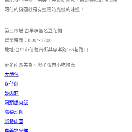
還記得小時候，用袋子裝著粉圓冰、邊走邊喝的回憶嗎
阿伯的粉圓就是有這種時光機的味道！
第三市場 古早味無名豆花攤
營業時間：8:00～17:00
地址:台中市信義南街與忠孝路165巷路口
更多南區美食、忠孝夜市小吃推薦
大飽包
麥仔煎
魯肉莊
阿頭爌肉飯
滿姨炒麵
新發肉圓
嘉義祥米糕