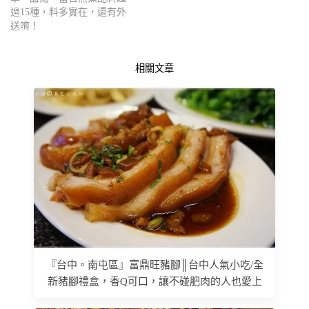
過15種，料多實在，還有外
送唷！
相關文章
『台中。南屯區』富鼎旺豬腳║台中人氣小吃/全
新豬腳禮盒，香Q可口，讓不碰肥肉的人也愛上