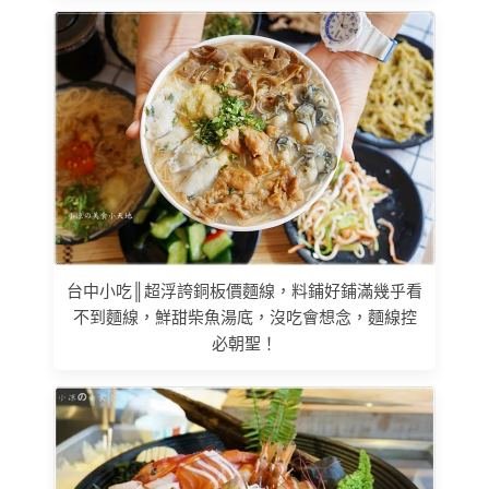
台中小吃║超浮誇銅板價麵線，料鋪好鋪滿幾乎看
不到麵線，鮮甜柴魚湯底，沒吃會想念，麵線控
必朝聖！