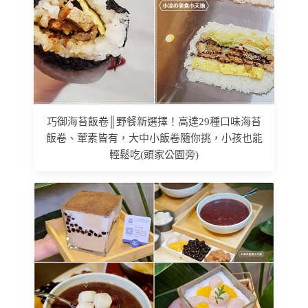
巧御海苔飯卷║野餐新選擇！高達29種口味海苔
飯卷、葷素皆有，大中小飯卷隨你挑，小孩也能
輕鬆吃(頭家公園旁)