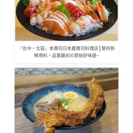
『台中。北區』本壽司日本握壽司料理店║堅持新
鮮用料。品嘗最初の原始好味道~