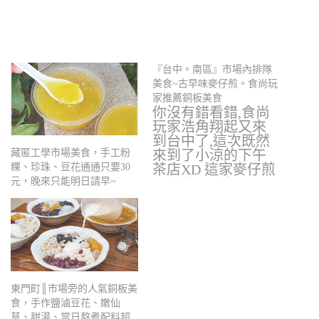
『台中。南區』市場內排隊
美食~古早味麥仔煎。食尚玩
家推薦銅板美食
你沒有錯看錯,食尚
玩家浩角翔起又來
到台中了,這次既然
來到了小涼的下午
藏匿工學市場美食，手工粉
茶店XD 這家麥仔煎
粿、珍珠、豆花通通只要30
是小涼不吃午…
元，晚來只能明日請早~
東門町║市場旁的人氣銅板美
食，手作鹽滷豆花、嫩仙
草、甜湯、當日熬煮配料超