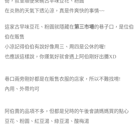
街，就會順便來碗古早味豆花、粉圓
在炎熱的天氣下透沁涼，真是件爽快的事情~~
這家古早味豆花、粉圓就隱藏在
第三市場
的巷子口，是位伯
伯在販售
小凉記得伯伯有說好像周三、周四是公休的喔!
也應該這樣說，你運氣好就會遇上阿伯剛好出攤XD
巷口兩旁剛好都是在販售衣服的店家，所以不難找唷!
內用、外帶均可
阿伯賣的品項不多，但都是兒時的午後會請媽媽買的點心
豆花、粉圓、紅豆湯、綠豆湯、酸梅湯