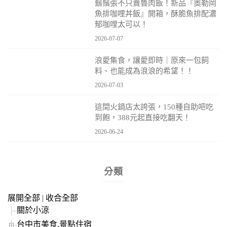
鬍鬚張不只賣魯肉飯！新品『奧勒岡
魚排咖哩丼飯』開箱，酥脆魚排配濃
郁咖哩太可以！
2026-07-07
浪愛集食，讓愛即時｜原來一包飼
料、也能成為浪浪的希望！！
2026-07-03
這間火鍋店太誇張，150種自助吧吃
到飽，388元起直接吃翻天！
2026-06-24
分類
展開全部
|
收合全部
關於小涼
台中市美食.景點住宿