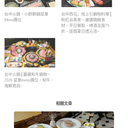
台中火鍋，小胖鮮鍋菜單
台中西屯』悅上引鍋物料理║
Menu價位
秋紅谷美食。嚴選精緻食
材，平日餐點、啤酒全面79
折、這個夏日透沁涼~
台中火鍋║暮藏和牛鍋物，
2020 菜單menu價位，和牛、
海鮮資訊~
相關文章