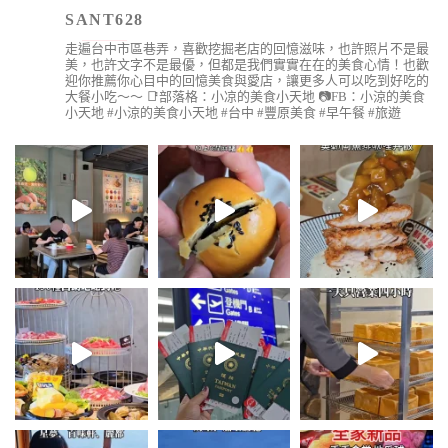
SANT628
走遍台中市區巷弄，喜歡挖掘老店的回憶滋味，也許照片不是最
美，也許文字不是最優，但都是我們實實在在的美食心情！也歡
迎你推薦你心目中的回憶美食與愛店，讓更多人可以吃到好吃的
大餐小吃～～
📑部落格：小凉的美食小天地
📷FB：小涼的美食
小天地
#小涼的美食小天地 #台中 #豐原美食 #早午餐 #旅遊