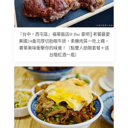
『台中。西屯區』福華飯店H Bar 豪吧║老饕最愛
美國24盎司厚切肋眼牛排，柔嫩肉質一吃上癮，
奢華美味衝擊你的味覺！（點雙人肋眼套餐＋送
台階紅酒一瓶）