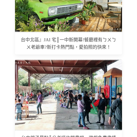
台中北區』JAI 宅║一中新開幕!餐廳裡有ㄅㄨㄅ
ㄨ老爺車?新打卡熱門點，愛拍照的快來！