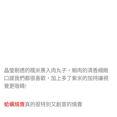
晶瑩剔透的糯米裹入肉丸子，蝦肉的清香細緻
口感我們都很喜歡，加上多了紫米的加持讓視
覺更吸睛!
蛤蠣燒賣
真的很特別又創意的燒賣