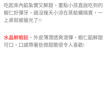
吃起來內餡紮實又鮮甜，重點小孩直說吃到的
蝦仁好彈牙，過沒幾天小涼在蒸蛤蠣燒賣，一
上桌就被搶光了!!
水晶鮮蝦餃
，外皮薄潤透爽滑彈，蝦仁餡鮮甜
可口，口感帶著些微甜脆很令人喜歡!