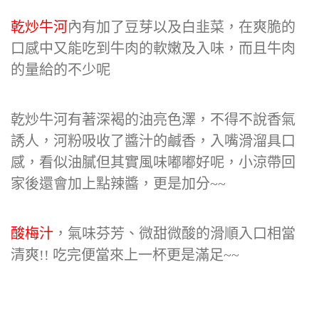
乾炒牛河
內有加了豆芽以及白韭菜，在爽脆的
口感中又能吃到牛肉的軟嫩及入味，而且牛肉
的量給的不少呢
乾炒牛河有著深褐的油亮色澤，不得不說香氣
誘人，河粉吸收了醬汁的鹹香，入嘴滑溜具口
感，看似油膩但其實風味嘟嘟好呢，小涼帶回
家後還會加上點辣醬，更是加分~~
酸梅汁
，氣味芬芳、微甜微酸的滑順入口相當
清爽!! 吃完便當來上一杯更是滿足~~