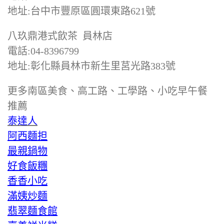
地址:台中市豐原區圓環東路621號
八玖鼎港式飲茶 員林店
電話:04-8396799
地址:彰化縣員林市新生里莒光路383號
更多南區美食、高工路、工學路、小吃早午餐
推薦
泰達人
阿西麵担
最親鍋物
好食飯糰
香香小吃
滿姨炒麵
翡翠麵食館