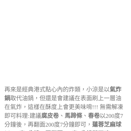
再來是經典港式點心內的炸類，小涼是以
氣炸
鍋
取代油鍋，但還是會建議在表面刷上一層油
在氣炸，這樣在酥度上會更美味唷!!! 無需解凍
即可料理:建議
腐皮卷
、
馬蹄條
、
春卷
以200度7
分鐘後，再翻面200度7分鐘即可，
蓮蓉芝麻球