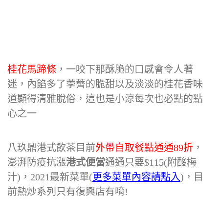
桂花馬蹄條
，一咬下那酥脆的口感會令人著
迷，內餡多了荸薺的脆甜以及淡淡的桂花香味
道顯得清雅脫俗，這也是小涼每次也必點的點
心之一
八玖鼎港式飲茶目前
外帶自取餐點通通89折
，
澎湃防疫抗漲
港式便當
通通只要$115(附酸梅
汁)，2021最新菜單(
更多菜單內容請點入
)，目
前熱炒系列只有復興店有唷!