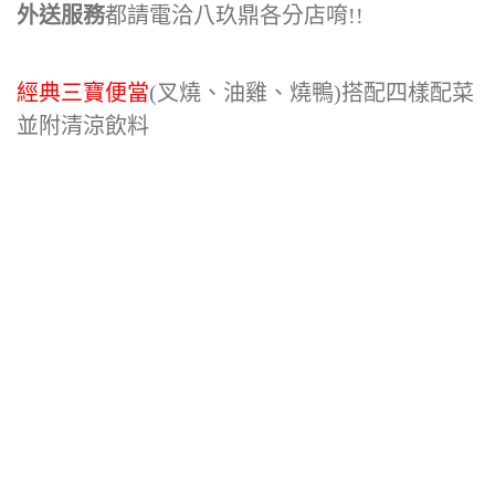
外送服務
都請電洽八玖鼎各分店唷!!
經典三寶便當
(叉燒、油雞、燒鴨)搭配四樣配菜
並附清涼飲料