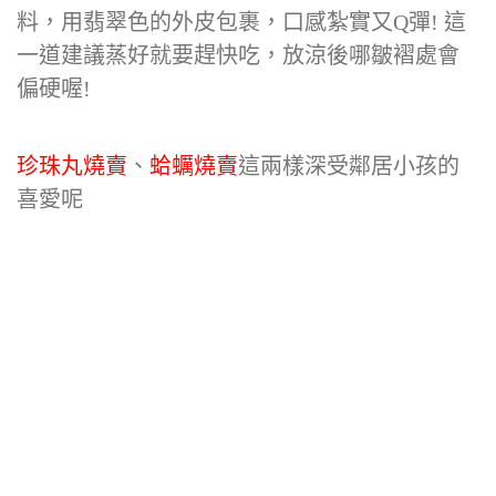
料，用翡翠色的外皮包裹，口感紮實又Q彈! 這
一道建議蒸好就要趕快吃，放涼後哪皺褶處會
偏硬喔!
珍珠丸燒賣
、
蛤蠣燒賣
這兩樣深受鄰居小孩的
喜愛呢