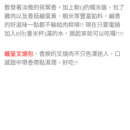
散發著淡雅的荷葉香，加上軟Q的糯米飯，包了
雞肉以及香菇鹹蛋黃、蝦米等豐富餡料，鹹香
的好滋味一點都不輸給肉粽唷!! 現在只要電鍋
加入8分(量米杯)滿的水，跳起來就可以吃囉!!!!
蠔皇叉燒包
，香腴的叉燒肉不只色澤迷人，口
感甜中帶香帶點濕潤，好吃!!