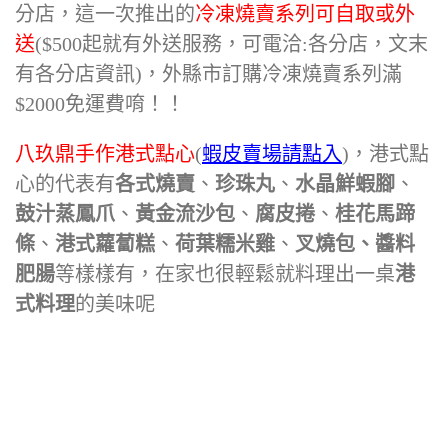
分店，這一次推出的
冷凍燒賣系列可自取或外
送
($500起就有外送服務，可電洽:各分店，文末
有各分店資訊)，外縣市訂購冷凍燒賣系列滿
$2000免運費唷！！
八玖鼎手作港式點心
(
蝦皮賣場請點入
)，港式點
心的代表有
各式燒賣
、
珍珠丸
、
水晶鮮蝦腳
、
鼓汁蒸鳳爪
、
黃金流沙包
、
腐皮捲
、
桂花馬蹄
條
、
港式蘿蔔糕
、
荷葉糯米雞
、
叉燒包、醬料
肥腸
等樣樣有，在家也很輕鬆就料理出一桌
港
式料理
的美味呢