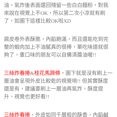
油，氣炸後表面還回殘留一些白白麵粉，對我
來說在視覺上不OK，所以第二次小凉就有刷
了，如圖下這樣比較OK啦XD
腐皮卷外表酥脆，內餡飽滿，而且還能吃到完
整的蝦肉加上不油膩真的很棒，單吃味道就很
夠了，重口味的朋友可以自備清醬油喔!!
三絲炸春捲
&
桂花馬蹄條
，圖下就是沒有刷上一
層油會呈現外皮比較乾的視覺唷!! 但其實酥度
還是有，建議要刷上一層油再氣炸，酥度提
升、視覺也更好看!!
三絲炸春捲
，外皮如同千層般的酥香，內餡鹹