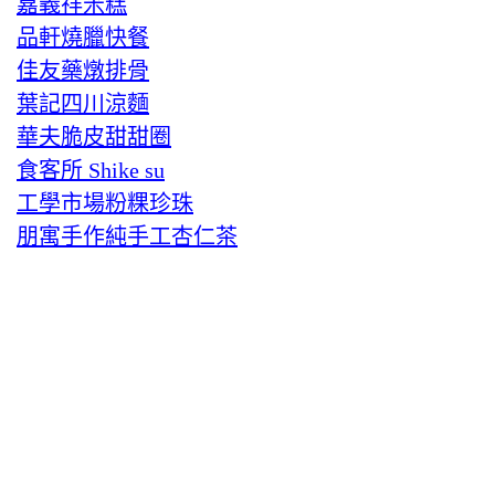
嘉義祥米糕
品軒燒臘快餐
佳友藥燉排骨
葉記四川涼麵
華夫脆皮甜甜圈
食客所 Shike su
工學市場粉粿珍珠
朋寓手作純手工杏仁茶