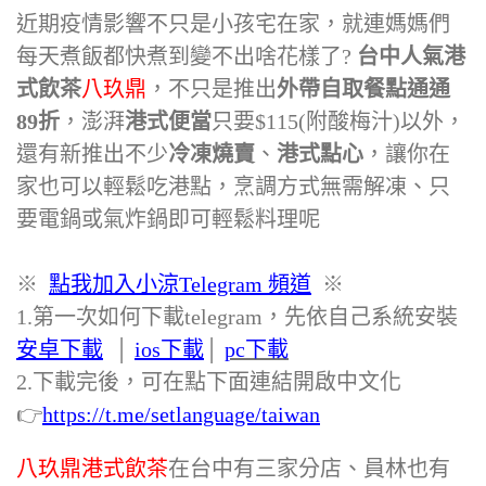
近期疫情影響不只是小孩宅在家，就連媽媽們
每天煮飯都快煮到變不出啥花樣了?
台中人氣港
式飲茶
八玖鼎
，不只是推出
外帶自取餐點通通
89折
，澎湃
港式便當
只要$115(附酸梅汁)以外，
還有新推出不少
冷凍燒賣
、
港式點心
，讓你在
家也可以輕鬆吃港點，烹調方式無需解凍、只
要電鍋或氣炸鍋即可輕鬆料理呢
※
點我加入小涼Telegram 頻道
※
1.第一次如何下載telegram，先依自己系統安裝
安卓下載
‭ │
i
os下載
│
pc下載
2.下載完後，可在點下面連結開啟中文化
👉
https://t.me/setlanguage/taiwan‬
八玖鼎港式飲茶
在台中有三家分店、員林也有