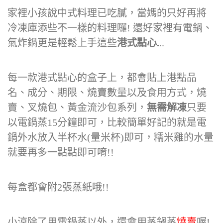
家裡小孩說中式料理已吃膩，當媽的只好再將
冷凍庫添些不一樣的料理囉! 還好家裡有電鍋、
氣炸鍋更是輕鬆上手這些
港式點心.
..
每一款港式點心的盒子上，都會貼上港點品
名、成分、期限、燒賣數量以及食用方式，燒
賣、叉燒包、黃金流沙包系列，
無需解凍
只要
以電鍋蒸15分鐘即可，比較簡單好記的就是電
鍋外水放入半杯水(量米杯)即可，糯米雞的水量
就要再多一點點即可唷!!
每盒都會附2張蒸紙哦!!
小涼除了用電鍋蒸以外，還會用蒸鍋蒸
燒賣
喔!