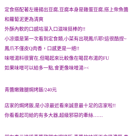
定食搭配著左邊揚出豆腐,豆腐本身是雞蛋豆腐,搭上柴魚醬
和蘿蔔泥更為清爽
外酥內軟的口感咕溜入口滋味挺棒的!!
小凉還是第一次看到定食類,小菜有出現鳳爪耶!這很酷捏~
鳳爪
不僅皮Q肉香，口感更是一絕!!
味噌湯料很實在,但喝起來比較像在喝昆布湯的FU
如果味噌可以給多一點,會更像味噌湯><
青醬嫩雞腿焗烤飯/240元
店家的焗烤飯,是小凉最近看來誠意最十足的店家啦!!
你看看起司給的有多大器,超級邪惡的牽絲……