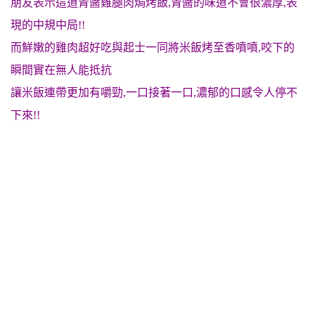
朋友表示這道青醬雞腿肉焗烤飯,青醬的味道不會很濃厚,表
現的中規中局!!
而鮮嫩的雞肉超好吃與起士一同將米飯烤至香噴噴,咬下的
瞬間實在無人能抵抗
讓米飯連帶更加有嚼勁,一口接著一口,濃郁的口感令人停不
下來!!