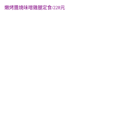
嫩烤醬燒味噌雞腿定食/228元