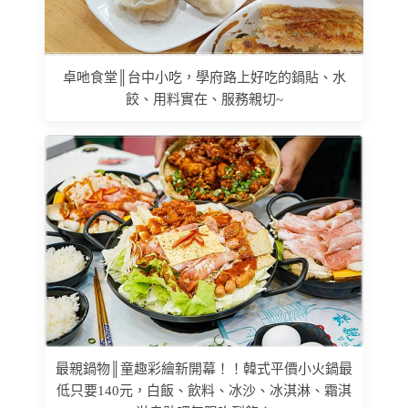
卓吔食堂║台中小吃，學府路上好吃的鍋貼、水
餃、用料實在、服務親切~
最親鍋物║童趣彩繪新開幕！！韓式平價小火鍋最
低只要140元，白飯、飲料、冰沙、冰淇淋、霜淇