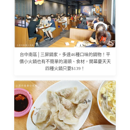
台中南區│三屏鍋家，多達46種口味的鍋物！平
價小火鍋也有不簡單的湯頭、食材，開幕慶天天
四種火鍋只要$139！