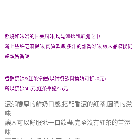
照燒和味噌的甘美風味,均勻滲透到雞腿之中
灑上些許芝麻提味,肉質軟嫩,多汁的甜香滋味,讓人品嚐後仍
齒頰留香呢
香醇奶綠&紅茶拿鐵(以附餐飲料換購可折20元)
所以奶綠/45元,紅茶拿鐵/55元
濃郁醇厚的鮮奶口感,搭配香濃的紅茶,圓潤的滋
味
讓人可以舒服地一口飲盡,完全沒有紅茶的苦澀
味