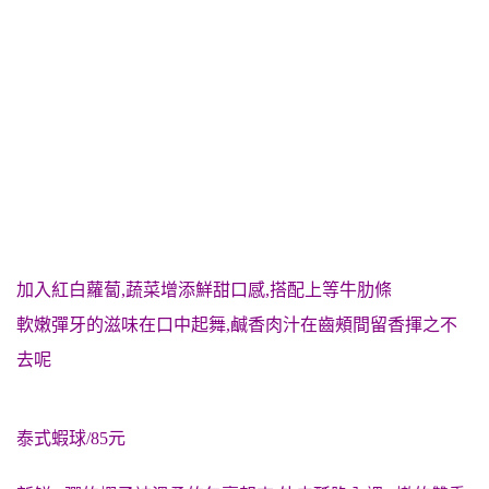
加入紅白蘿蔔,蔬菜增添鮮甜
口感,搭配上等牛肋條
軟嫩彈牙的滋味在口中起舞,鹹香肉汁在齒頰間留香揮之不
去呢
泰式蝦球/85元