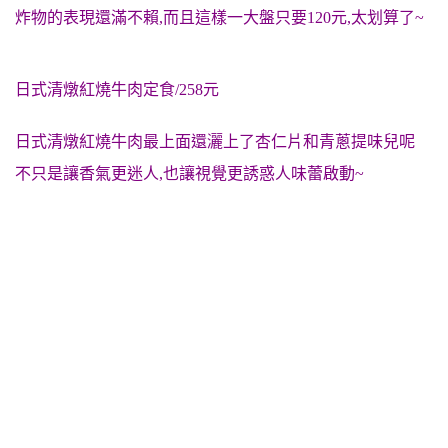
炸物的表現還滿不賴,而且這樣一大盤只要120元,太划算了~
日式清燉紅燒牛肉定食/258元
日式清燉紅燒牛肉最上面還灑上了杏仁片和青蔥提味兒呢
不只是讓香氣更迷人,也讓視覺更誘惑人味蕾啟動~