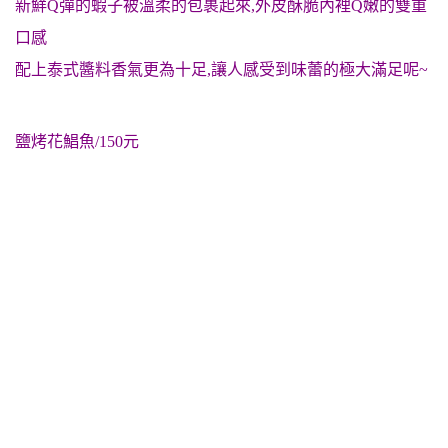
新鮮Q彈的蝦子被溫柔的包裹起來,外皮酥脆內裡Q嫩的雙重
口感
配上泰式醬料香氣更為十足,讓人感受到味蕾的極大滿足呢~
鹽烤花鯧魚/150元