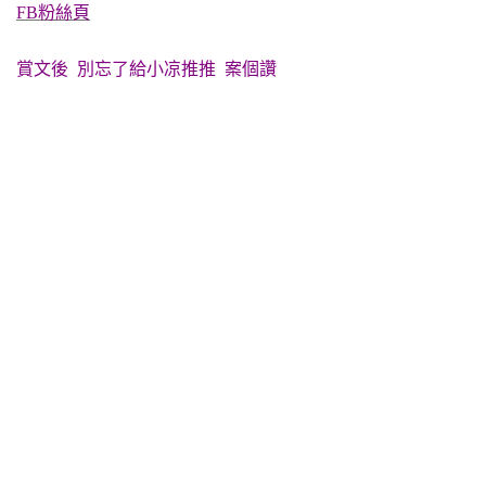
FB粉絲頁
賞文後 別忘了給小凉推推 案個讚