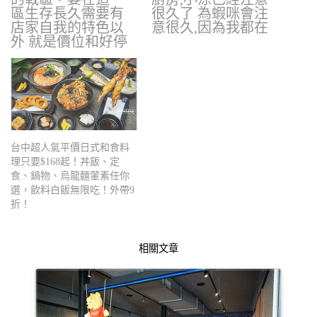
區生存長久需要有
很久了 為蝦咪會注
店家自我的特色以
意很久,因為我都在
外 就是價位和好停
隔壁愛樂美…
車囉！遇見和食日
式…
台中超人氣平價日式和食料
理只要$168起！丼飯、定
食、鍋物、烏龍麵葷素任你
選，飲料白飯無限吃！外帶9
折！
相關文章