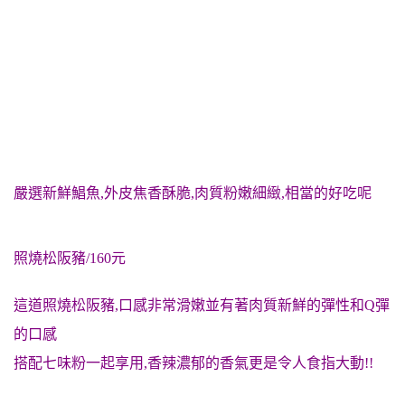
嚴選新鮮鯧魚,外皮焦香酥脆,肉質粉嫩細緻,相當的好吃呢
照燒松阪豬/160元
這道照燒松阪豬,口感
非常滑嫩並有著肉質新鮮的彈性和Q彈
的口感
搭配七味粉一起享用,香辣濃郁的香氣更是令人食指大動!!