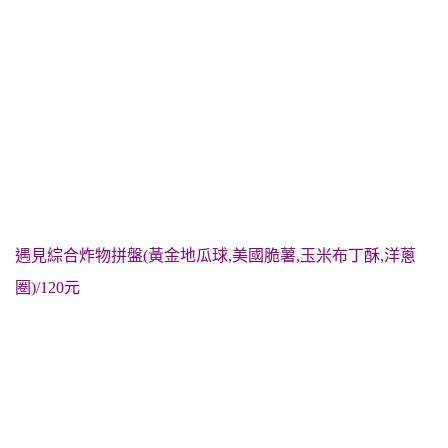
遇見綜合炸物拼盤(黃金地瓜球,美國脆薯,玉米布丁酥,洋蔥
圈)/120元