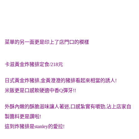
菜單的另一面更是印上了店門口的模樣
卡滋黃金炸豬排定食/218元
日式黃金炸豬排,金黃澄澄的豬排看起來相當的誘人!
米飯更是口感
軟硬適中香Q彈牙!!
外酥內嫩的酥脆滋味讓人著迷,
口感
紮實有嚼勁,沾上店家自
製
醬料更是讚啦!
這到炸豬排是stanley的愛拉!