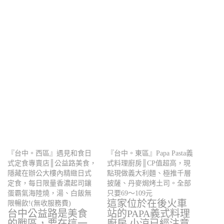
『台中。西區』遇見和食日
『台中。東區』Papa Pasta義
式定食專賣店║公益路美食，
式料理廚房║CP值超高，現
隱藏在辦公大樓內精緻日式
點現做義大利麵、極推千層
定食，每日限量香濃起司鑲
披薩、丹麥焗烤土司。全部
蛋霸氣海陸燒，湯、白飯無
只要69～109元
這家位於在後火車
限暢飲!(無收服務費)
台中公益路是美食
站的PAPA義式料理
的戰區，要在這一
廚房,小涼已經注意