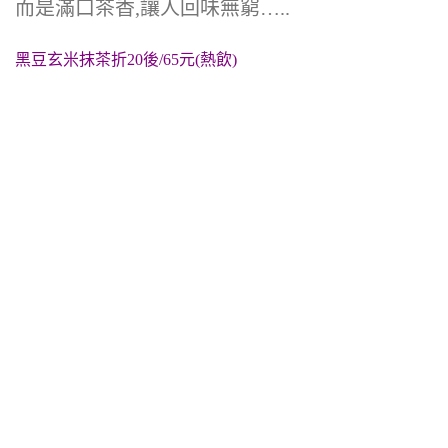
而是滿口茶香,讓人回味無窮…..
黑豆玄米抹茶折20後/65元(熱飲)