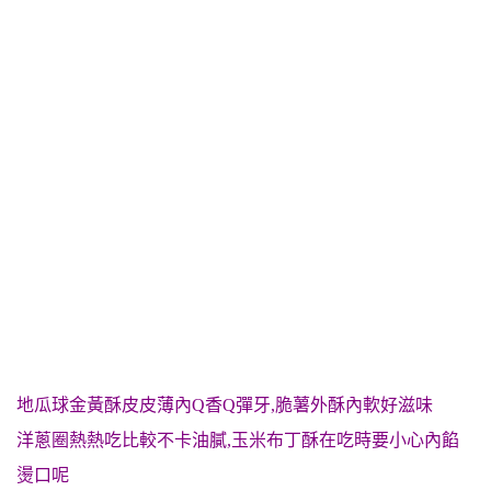
地瓜球
金黃酥皮皮薄內Q香Q彈牙,脆薯外酥內軟好滋味
洋蔥圈熱熱吃比較不卡油膩,玉米布丁酥在吃時要小心內餡
燙口呢