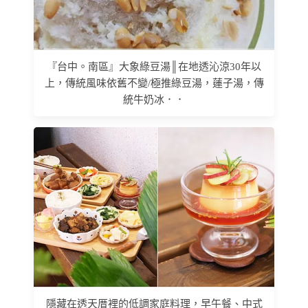
『台中。南區』大象綠豆湯║在地透沁涼30年以
上，傳統風味依舊不變/極推綠豆湯，蓮子湯，傳
統牛奶冰．．
隱藏在透天厝裡的低調家庭料理，早午餐、中式