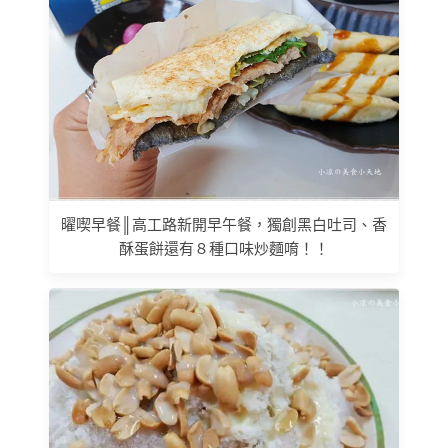
曜喫早餐║高工路新開早午餐，獨創黑白吐司、香
酥蛋餅還有８種口味炒麵唷！！