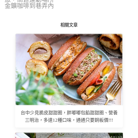
金鑛咖啡到巷弄內
的小點心，最近更
是…
相關文章
台中少見脆皮甜甜圈，胖嘟嘟包餡甜甜圈、營養
三明治，多達12種口味，通通只要銅板價!!!