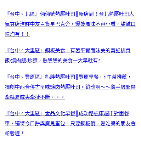
『台中。北區』倆倆號熱壓吐司║新店到！台北熱壓吐司人
氣夯店進駐中友百貨星巴克旁，爆漿風味不容小看，甜鹹口
味均有！！
『台中。大里區』銅板美食，有著平實而味美的吳記排骨
飯/爌肉飯/炒麵，熱騰騰的美食一大早就有?!
『台中。豐原區』熊胖熱壓吐司║豐原早餐+下午茶推薦，
獨創中西合併古早味爌肉熱壓吐司，銷魂啊～～殺手級邪惡
牽絲夏威夷牽扯不斷。。。
『台中。大里區』金品文化早餐║成功路楓康超市對面餐
車，獨特今口餅與魔鬼蛋包，只要銅板價，愛吃醬的朋友會
粉愛喔！