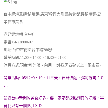
台中鍋燒意麵/鍋燒麵/廣東粥/興大附農美食/鼎昇鍋燒麵/忠
孝夜市美食
鼎昇鍋燒麵-台中店
電話:04-22800697
地址:台中市南區台中路286號
營業時間:11:00～14:00、16:30～21:00
消費方式:現金/可外帶、內用、(外送需四碗以上、限市區)
開幕活動:105/12~9、10、11三天，嘗鮮價麵，粥每碗均４０
元
最近台中新開的美食好多，要一家家都採點到真的好難，
畢
竟我只有一個肥肚ＸＤ