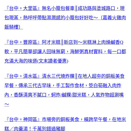
『台中。大里區』無名小籠包餐車║成功路與塗城路口，現
包現蒸，熱呼呼帶點濕潤感的小籠包好好吃～（嘉義火雞肉
飯騎樓）
『台中。豐原區』阿才米糕║新店到～米糕淋上肉燥鹹香Q
軟，平凡簡單卻讓人回味無窮，海鮮粥真材實料，每一口都
充滿大海的味道(文末讀者優惠)
『台中。清水區』清水三代燒炸粿║在地人超夯的銅板美食
早餐，傳承三代古早味，手工製作食材，筊白筍融入肉炸
內，香酥清爽不膩口，蚵炸/鹹粿/甜米糕，人氣炸物超涮嘴
～
『台中。神岡區』市場旁的銅板美食，橫跨早午餐，在地米
糕／肉羹湯！千萬別錯過豬腳