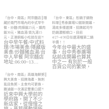
『台中。南區』阿宗麵店║隱
『台中。東區』彤鍋子鍋物
藏於南門市場內的中式早午
料理║秀泰廣場S2館新開幕，
餐，炒麵/肉燥飯25元，爌肉
湯底多樣選擇、招牌起司牛
飯30元，豬血湯/貢丸湯15
奶鍋濃郁順口，目前
元，正港銅板小吃就在這?!
4/27~4/30日任選湯種第二鍋
台中早午餐/中式料
半價！！
理/市場美食/隱藏版
今年台中最大的盛
美食/炒麵豬血湯/台
事，台中秀泰廣場
中人早餐 阿宗麵店
站前店開幕也算其
地址:06:00~13…
中之一 有別於一般
百貨公司的繁榮，
櫃多！這裡給人很
『台中。南區』高雄海鮮粥║
舒…
興大美食、招牌海產、無刺
虱目魚粥、主食均可更換，
雞滷飯一次滿足雙重口感?!
近來中興大學前的
學府路，開了不少
新店家，從慢慢之
旅，萵苣運動場所