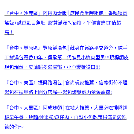
『台中。沙鹿區』阿丹肉燥飯║庶民食堂呷粗飽，香噴噴肉
燥飯+鹹香虱目魚肚+膠質滿滿ㄟ豬腳，平價實惠CP值超
高！
『台中。豐原區』豐原鮮湯包║藏身在鐵路平交道旁，純手
工鮮湯包飄香19年，傳承第二代乍見小鮮肉型男!!!現桿麵皮
現包現蒸，皮薄饀多湯濃郁，小心爆漿燙口!!!
『台中。東區』振興路湯包║食尚玩家推薦，信義街苟不理
湯包在振興路上開分店囉~~湯包爆漿威力依舊震撼!
『台中。大里區』阿成炒麵║在地人推薦，大里必吃排隊銅
板早午餐，炒麵/炒米粉/瓜仔肉，自製小魚乾辣椒滿足愛吃
辣的你～