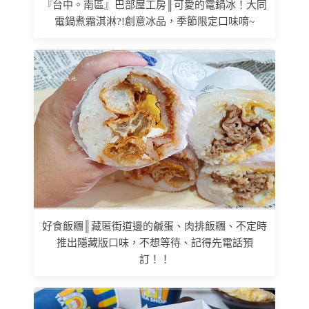
『台中。南區』巴部屋工房║可愛的電鍋冰！大同
電鍋煮霜淇淋?!創意冰品，季節限定口味唷~
好食飯糰║藏匿街道邊的鹹蛋、肉排飯糰、不定時
推出隱藏版口味，不想等待、記得先電話預
訂！！