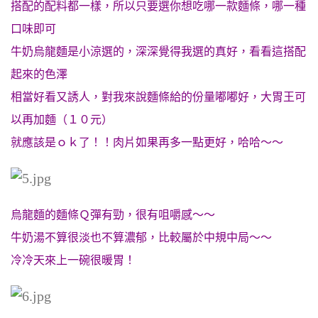
搭配的配料都一樣，所以只要選你想吃哪一款麵條，哪一種
口味即可
牛奶烏龍麵是小涼選的，深深覺得我選的真好，看看這搭配
起來的色澤
相當好看又誘人，對我來說麵條給的份量嘟嘟好，大胃王可
以再加麵（１０元）
就應該是ｏｋ了！！肉片如果再多一點更好，哈哈～～
烏龍麵的麵條Ｑ彈有勁，很有咀嚼感～～
牛奶湯不算很淡也不算濃郁，比較屬於中規中局～～
冷冷天來上一碗很暖胃！