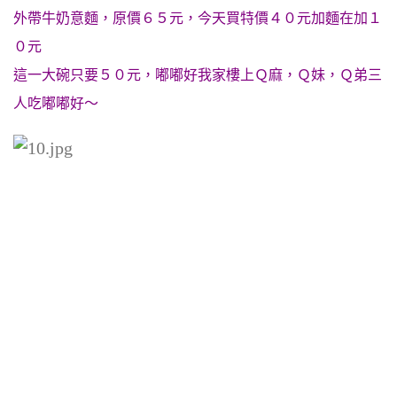
外帶牛奶意麵，原價６５元，今天買特價４０元加麵在加１
０元
這一大碗只要５０元，嘟嘟好我家樓上Ｑ麻，Ｑ妹，Ｑ弟三
人吃嘟嘟好～