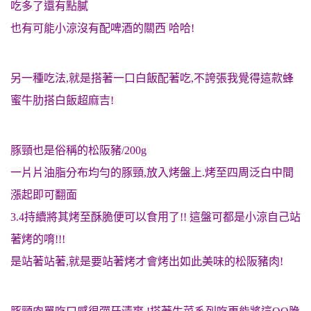
吃多了還有點膩
也有可能小涼沒有配啤酒的關西 哈哈!
另一種吃法,就是搭著一口白飯配著吃,不誇張我覺得這款蜂
蜜牛肋搭白飯超麻吉!
豚頸也是俗稱的松阪豬/200g
一片片油脂分布均勻的豚頸,放入烤盤上.烤至四周泛白中間
漲起即可翻面
3.4持續將其烤至酥脆便可以食用了!! 這盤可都是小涼自己站
著烤的唷!!!
是站著站著,就是要站著烤才會烤出如此美味的松阪豬肉!