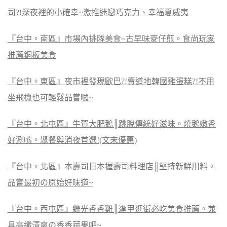
司?!深夜裡的小確幸~激推迷戀巧克力、幸福夏威夷
『台中。南區』市場內排隊美食~古早味麥仔煎。食尚玩家
推薦銅板美食
『台中。東區』夜市裡發現歐巴?!賣道地韓國雞蛋糕?!不用
坐飛機也可輕鬆品嘗囉~
『台中。北屯區』牛賀大肥鵝║跳脫傳統好滋味。燒鵝嫩香
好涮嘴。聚餐與消夜首選!(文末優惠)
『台中。北區』本壽司日本握壽司料理店║堅持新鮮用料。
品嘗最初の原始好味道~
『台中。西屯區』繼光香香雞║逢甲逛街必吃美食推薦。兼
具高纖清爽の香香蔬果吧~