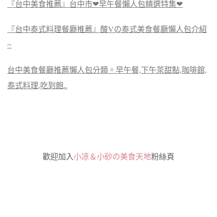
『台中美食推薦』台中市❤早午餐懶人包精選特集❤
『台中泰式料理餐廳推薦』酸Vの泰式美食餐廳懶人包介紹
~
台中美食餐廳推薦懶人包分類。早午餐,下午茶甜點,咖啡館,
泰式料理,吃到飽..
歡迎加入
小凉＆小砂の美食天地
粉絲頁