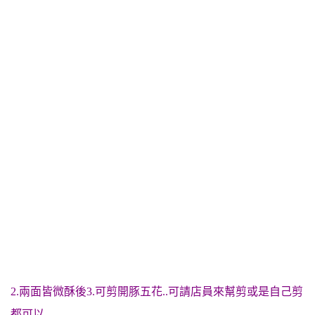
2.兩面皆微酥後3.可剪開豚五花..可請店員來幫剪或是自己剪
都可以