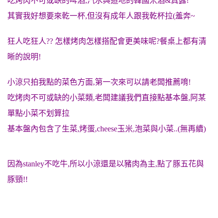
吃烤肉不可或缺的啤酒,汽水與道地的韓國米酒&真露!
其實我好想要來乾一杯,但沒有成年人跟我乾杯拉(羞奔~
狂人吃狂人?? 怎樣烤肉怎樣搭配會更美味呢?餐桌上都有清
晰的說明!
小涼只拍我點的菜色方面,第一次來可以請老闆推薦唷!
吃烤肉不可或缺的小菜類,老闆建議我們直接點基本盤,阿某
單點小菜不划算拉
基本盤內包含了生菜,烤蛋,cheese玉米,泡菜與小菜..(無再續)
因為stanley不吃牛,所以小涼還是以豬肉為主,點了豚五花與
豚頸!!