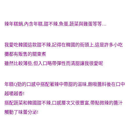
辣年糕鍋,內含年糕,甜不辣,魚蛋,蔬菜與雞蛋等等…
我愛吃韓國這款甜不辣,記得在韓國的街頭上,這是許多小吃
攤都有販售的關東煮
雖然比較薄些,但入口略帶彈性而清甜讓我很愛呢
年糕Q勁的
口感
中搭配著辣中帶甜的滋味,飽吸醬料後在口中
越嚼越香!
搭配蔬菜和韓國甜不辣,口感層次又很豐富,帶點微辣的醬汁
觸動了味蕾分泌!