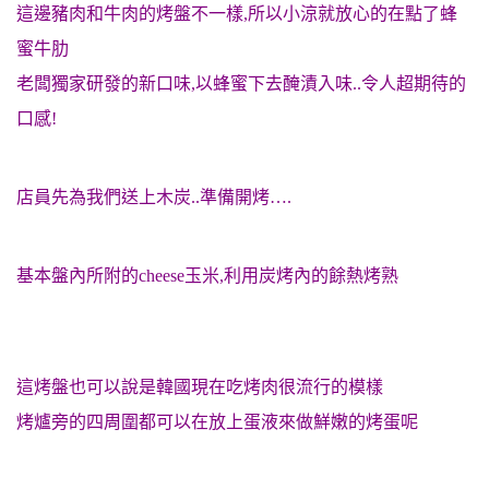
這邊豬肉和牛肉的烤盤不一樣,所以小涼就放心的在點了蜂
蜜牛肋
老闆獨家研發的新口味,以蜂蜜下去醃漬入味..令人超期待的
口感!
店員先為我們送上木炭..準備開烤….
基本盤內所附的cheese玉米,利用炭烤內的餘熱烤
熟
這烤盤也可以說是韓國現在吃烤肉很流行的模樣
烤爐旁的四周圍都可以在放上蛋液來做鮮嫩的烤蛋呢