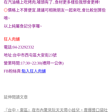
在汽油桶上吃烤肉,噱頭有了..食材更多樣些我想會更棒!
◎
價格上不算便宜.建議可相揪朋友一起來吃,會比較划算些
唷~
以上純屬食記分享囉~
狂人肉舖
電話:04-23292332
地址:台中市西屯區大安街23號
營業時間:17:30~22:30(禮拜一公休)
FB粉絲頁:
點入狂人肉舖
延伸閱讀文章
『台中。東區』夜市內驚見阮天天帶小娃兒。賣爆漿口袋吐