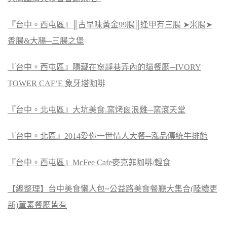
『台中。西屯區』║古早味黃金99腸║逢甲有三腸 ➤米腸➤
香腸&大腸─三腸之堡
『台中。西屯區』隱藏在寧靜巷弄內的貓餐廳─IVORY
TOWER CAF’E 象牙塔咖啡
『台中。北屯區』大坑美食.窯烤囪浪雞─窯滾天堂
『台中。北區』2014愛你一世情人大餐─泓品傳統牛排館
『台中。西屯區』McFee Cafe麥克菲咖啡/輕食
【總整理】台中美食懶人包~公益路美食餐廳大集合(陸續更
新)葷素餐廳皆有