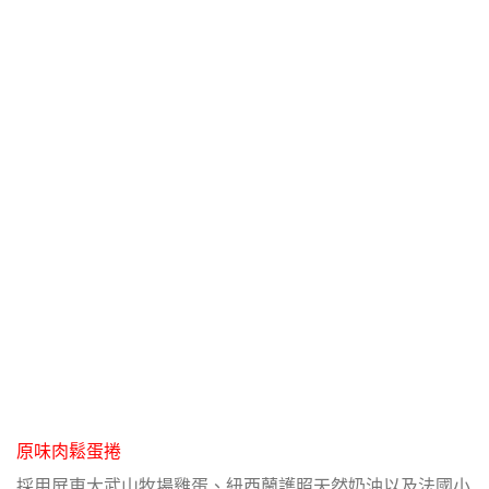
原味肉鬆蛋捲
採用屏東大武山牧場雞蛋、紐西蘭護照天然奶油以及法國小