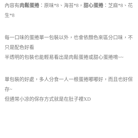
內容有
肉鬆蛋捲
：原味*8、海苔*8，
甜心蛋捲
：芝麻*8、花
生*8
每一口味的蛋捲單一包裝以外，也會依顏色來區分口味，不
只是配色好看
半透明的包裝也能輕易看出是肉鬆蛋捲或甜心蛋捲唷~~
單包裝的好處，多人分食一人一根蛋捲嘟嘟好，而且也好保
存~
但通常小凉的保存方式就是在肚子裡XD