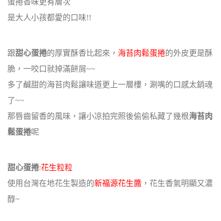
蛋捲香味更有層次
是大人小孩都愛的口味!!
跟
甜心蛋捲
的厚實酥香比起來，
海苔肉鬆蛋捲
的外皮更是酥
脆，一咬口就掉滿餅屑~~
多了鹹甜的海苔肉鬆讓味道更上一層樓，涮嘴的口感太銷魂
了~~
那唇齒留香的風味，讓小凉拍完照後偷偷私藏了幾根
海苔肉
鬆蛋捲
呢
甜心蛋捲
:
花生粒粒
使用台灣在地花生製造的
新福源花生醬
，花生香氣明顯又濃
醇~