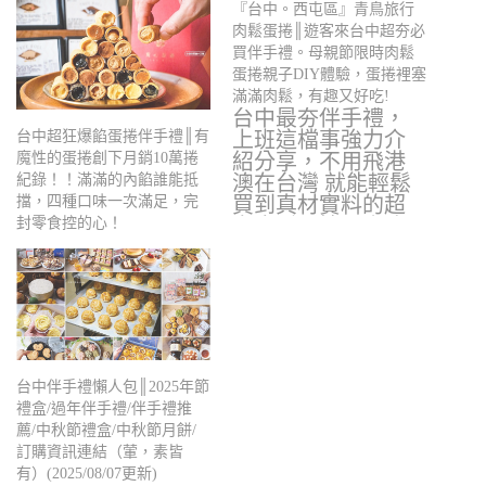
『台中。西屯區』青鳥旅行
肉鬆蛋捲║遊客來台中超夯必
買伴手禮。母親節限時肉鬆
蛋捲親子DIY體驗，蛋捲裡塞
滿滿肉鬆，有趣又好吃!
台中最夯伴手禮，
上班這檔事強力介
台中超狂爆餡蛋捲伴手禮║有
紹分享，不用飛港
魔性的蛋捲創下月銷10萬捲
澳在台灣 就能輕鬆
紀錄！！滿滿的內餡誰能抵
買到真材實料的超
擋，四種口味一次滿足，完
夯肉鬆蛋捲，小凉
封零食控的心！
更…
台中伴手禮懶人包║2025年節
禮盒/過年伴手禮/伴手禮推
薦/中秋節禮盒/中秋節月餅/
訂購資訊連結（葷，素皆
有）(2025/08/07更新)