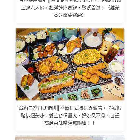
台中駐唱餐廳║藏匿巷弄無國界料理，一品龍鳳霸
王鍋六人份，超浮誇痛風鍋，聚餐首選！（越光
香米飯免費續）
蔵前三筋日式豬排║平價日式豬排專賣店，卡滋脆
豬排超美味，雙主餐份量大、好吃又不貴，白飯
高麗菜味噌湯無限續！！