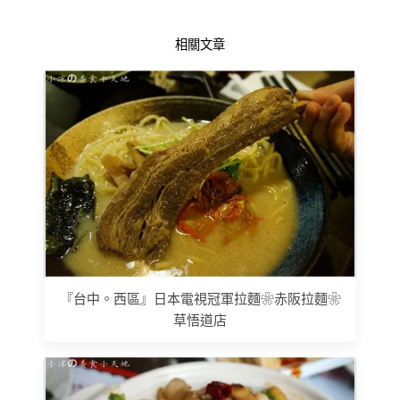
相關文章
『台中。西區』日本電視冠軍拉麵❀赤阪拉麵❀
草悟道店