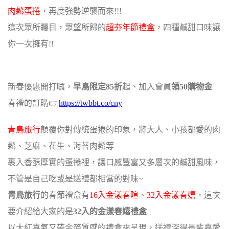
肉鬆蛋捲
，再度強勢逆襲而來!!!
這次眾所矚目，眾望所歸的
超夯年節禮盒
，四種鹹甜口味讓
你一次擁有!!
新春優惠開打囉，
早鳥限定85折
起、加入會員
領50購物金
春禮的訂購
👉
https://twbbt.co/cny
青鳥旅行
顛覆你對傳統蛋捲的印象，將大人、小孩都愛的肉
鬆、芝麻、花生、海苔肉鬆等
裹入香酥厚實的蛋捲裡，讓口感豐富又多層次的鹹甜風味，
不管是自己吃或是送禮都相當的對味~
青鳥旅行
的春節禮盒有
16入金漾春暄
、
32入金漾春嬉
，這次
要介紹給大家的是
32入的金漾春嬉禮盒
以大紅喜氣又帶金箔質感的禮盒來呈現，
送禮深得長輩喜愛