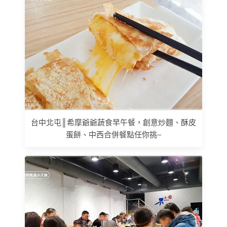
台中北屯║希摩爺爺蔬食早午餐，創意炒麵、酥皮
蛋餅、中西合併餐點任你挑~