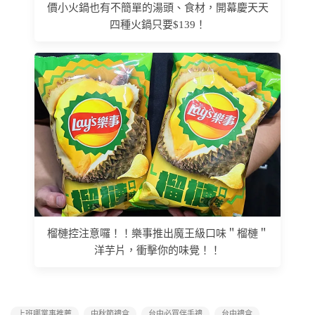
價小火鍋也有不簡單的湯頭、食材，開幕慶天天
四種火鍋只要$139！
榴槤控注意囉！！樂事推出魔王級口味＂榴槤＂
洋芋片，衝擊你的味覺！！
上班哪黨事推薦
中秋節禮盒
台中必買伴手禮
台中禮盒