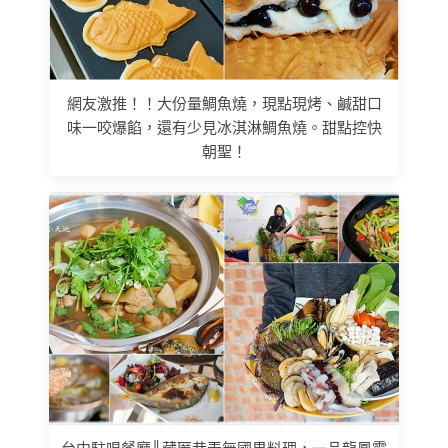
網友激推！！大份量鯛魚燒，現點現烤、鹹甜口
味一咬爆餡，還有少見冰淇淋鯛魚燒。甜點控快
朝聖！