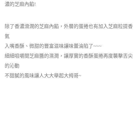
濃的芝麻內餡!
除了香濃滑潤的芝麻內餡，外層的蛋捲也有加入芝麻粒提香
氣
入嘴香酥、微甜的豐富滋味讓味蕾淪陷了~~~
細細咀嚼間芝麻醬的濕潤，讓厚實的香酥蛋捲再度襲擊舌尖
的沁動
不甜膩的風味讓人大大舉起大拇哥~