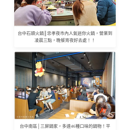
台中石頭火鍋║忠孝夜市內人氣迷你火鍋，營業到
凌晨三點，晚餐宵夜好去處！！
台中南區│三屏鍋家，多達46種口味的鍋物！平