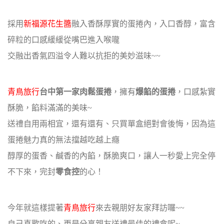
採用
新福源花生醬
融入香酥厚實的蛋捲內，入口香醇，富含
碎粒的口感緩緩從嘴巴進入喉嚨
交融出香氣四溢令人難以抗拒的美妙滋味~~
青鳥旅行
台中第一家肉鬆蛋捲
，擁有
爆餡的蛋捲
，口感紮實
酥脆，餡料滿滿的美味~
送禮自用兩相宜，還有還有、只買單盒絕對會後悔，因為這
蛋捲魅力真的無法擋越吃越上癮
醇厚的蛋香、鹹香的內餡，酥脆爽口，讓人一秒愛上完全停
不下來，完封
零食控
的心！
今年就這樣提著
青鳥旅行
來去親朋好友家拜訪囉~~
自己喜歡吃的、更是分享親友送禮最佳的禮盒呢~