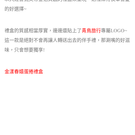
的好選擇~
禮盒的質感相當厚實，邊邊還貼上了
青鳥旅行
專屬LOGO~
這一款是絕對不會再讓人轉送出去的伴手禮，那涮嘴的好滋
味，只會想要獨享!
金漾春嬉蛋捲禮盒