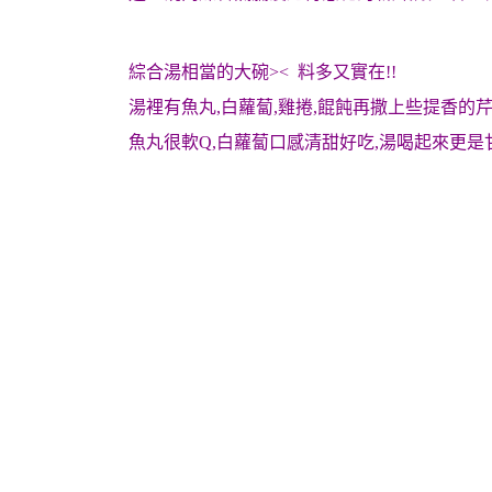
綜合湯相當的大碗>< 料多又實在!!
湯裡有魚丸,白蘿蔔,雞捲,餛飩再撒上些提香的
魚丸很軟Q,白蘿蔔口感清甜好吃,湯喝起來更是