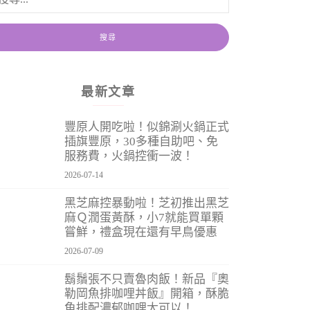
最新文章
豐原人開吃啦！似錦涮火鍋正式
插旗豐原，30多種自助吧、免
服務費，火鍋控衝一波！
2026-07-14
黑芝麻控暴動啦！芝初推出黑芝
麻Ｑ潤蛋黃酥，小7就能買單顆
嘗鮮，禮盒現在還有早鳥優惠
2026-07-09
鬍鬚張不只賣魯肉飯！新品『奧
勒岡魚排咖哩丼飯』開箱，酥脆
魚排配濃郁咖哩太可以！