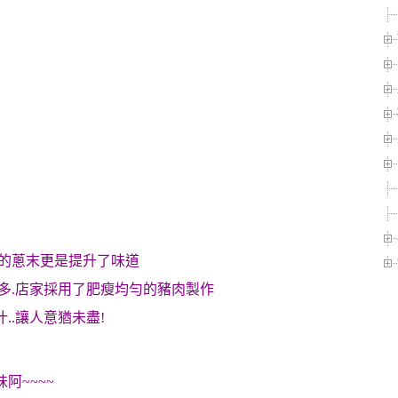
脆的蔥末更是提升了味道
許多.店家採用了肥瘦均勻的豬肉製作
..讓人意猶未盡!
阿~~~~