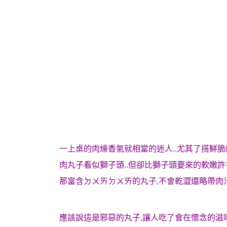
一上桌的肉燥香氣就相當的迷人..尤其了搭鮮
肉丸子看似獅子頭..但卻比獅子頭要來的軟嫩
那富含ㄉㄨㄞㄉㄨㄞ的丸子,不會乾澀還略帶肉汁
應該說這是邪惡的丸子,讓人吃了會在懷念的滋味