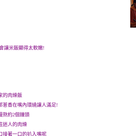
會讓米飯顯得太軟嫩!
家的肉燥飯
那蔥香在嘴內環繞讓人滿足!
慢熬約2個鐘頭
這迷人的肉燥
口接著一口的扒入嘴呢