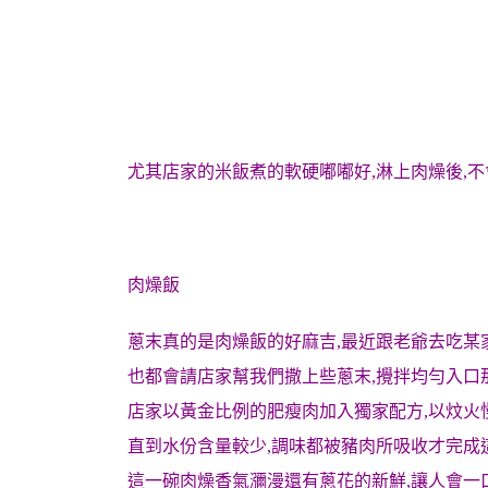
尤其店家的米飯煮的軟硬嘟嘟好,淋上肉燥後,不
肉燥飯
蔥末真的是肉燥飯的好麻吉,最近跟老爺去吃某
也都會請店家幫我們撒上些蔥末,攪拌均勻入口
店家以黃金比例的肥瘦肉加入獨家配方,以炆火
直到水份含量較少,調味都被豬肉所吸收才完成
這一碗肉燥香氣瀰漫還有蔥花的新鮮,讓人會一