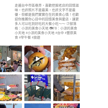
走遍台中市區巷弄，喜歡挖掘老店的回憶滋
味，也許照片不是最美，也許文字不是最
優，但都是我們實實在在的美食心情！也歡
迎你推薦你心目中的回憶美食與愛店，讓更
多人可以吃到好吃的大餐小吃～～
📑部落
格：小凉的美食小天地
📷FB：小涼的美食
小天地
#小涼的美食小天地 #台中 #豐原美
食 #早午餐 #旅遊