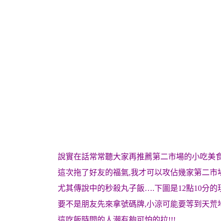
說實在話常常聽大家再推薦第二市場的小吃美食
這次拖了好友的福氣,我才可以攻佔幾家第二市
尤其傳說中的秒殺丸子飯….下圖是12點10分的
要不是朋友先來拿號碼牌,小涼可能要等到天荒
這吃飯時間的人潮有夠可怕的拉!!!