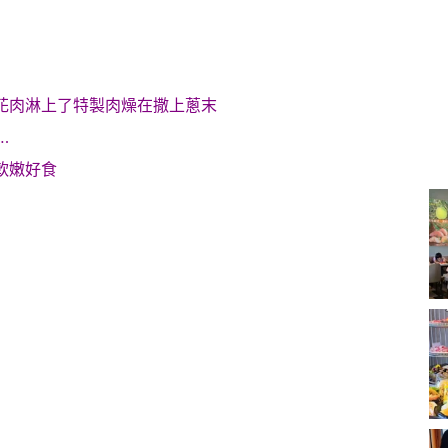
花肉淋上了特製肉燥在撒上蔥末
.
軟嫩好食