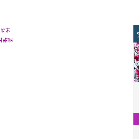
芹菜末
甘甜呢