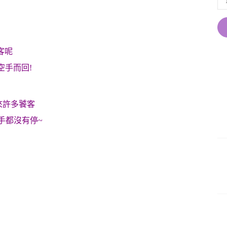
客呢
空手而回!
來許多饕客
手都沒有停~