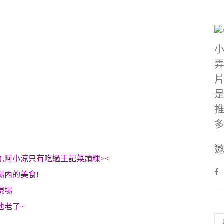
邀
,阿小涼只有吃過王記菜頭粿><
場內的美食!
現場
地老了~