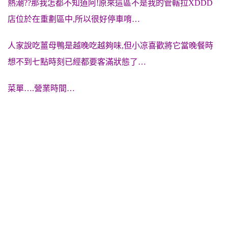
熱潮??那我怎都不知道阿!原來這區不是我的管轄拉XDDD
店位於在重劃區中,所以很好停車唷…
人家說吃薑母鴨是越晚吃越夠味,但小凉喜歡將它當晚餐時
想不到七點時刻已經都要客滿狀態了…
菜單….營業時間…