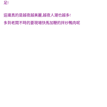
足!
這邊真的是越夜越美麗,越夜人潮也越多!
多到老闆不時的要現場快馬加鞭的拌炒鴨肉呢