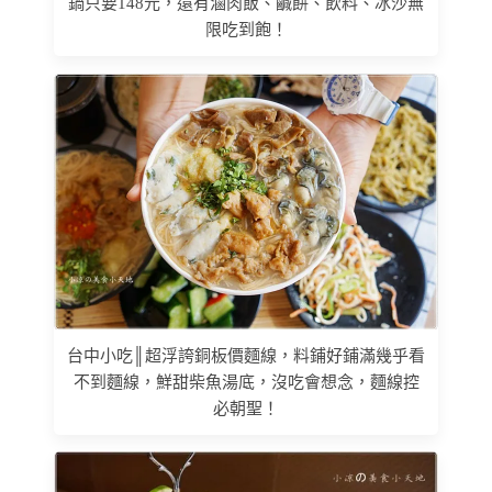
鍋只要148元，還有滷肉飯、鹹餅、飲料、冰沙無
限吃到飽！
台中小吃║超浮誇銅板價麵線，料鋪好鋪滿幾乎看
不到麵線，鮮甜柴魚湯底，沒吃會想念，麵線控
必朝聖！