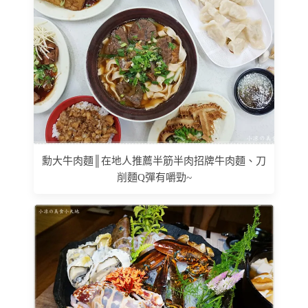
勳大牛肉麵║在地人推薦半筋半肉招牌牛肉麵、刀
削麵Q彈有嚼勁~