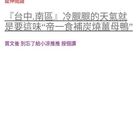
延伸閱讀
『台中.南區』冷颼颼的天氣就
是要這味“帝一食補炭燒薑母鴨”
賞文後 別忘了給小凉推推 按個讚