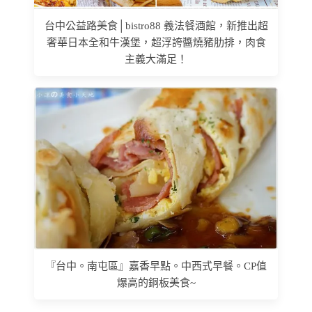
台中公益路美食│bistro88 義法餐酒館，新推出超
奢華日本全和牛漢堡，超浮誇醬燒豬肋排，肉食
主義大滿足！
『台中。南屯區』嘉香早點。中西式早餐。CP值
爆高的銅板美食~