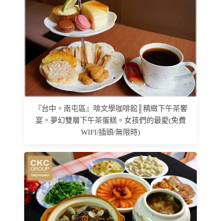
『台中。南屯區』啡文學咖啡館║精緻下午茶饗
宴。夢幻雙層下午茶蛋糕。女孩們的最愛(免費
WIFI/插頭/無限時)