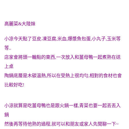
高麗菜&大陸妹
小凉今天點了豆皮.凍豆腐,米血,爆漿魚包蛋,小丸子,玉米等
等..
店家會將頭一輪點的東西,一次放入和薑母鴨一起煮熟在送
上桌
陶鍋底層是木碳溫熱,所以在受熱上很均勻,相對的食材也會
比較好吃!
小涼就算是吃薑母鴨也是跟火鍋一樣,青菜也要一起丟丟入
鍋
然後再等待他熟的過程,就可以和朋友或家人先閒聊一下~