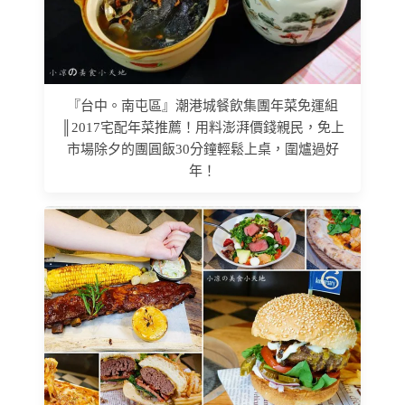
『台中。南屯區』潮港城餐飲集團年菜免運組
║2017宅配年菜推薦！用料澎湃價錢親民，免上
市場除夕的團圓飯30分鐘輕鬆上桌，圍爐過好
年！