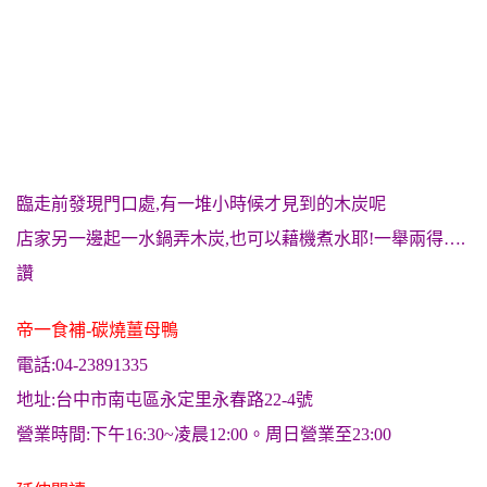
臨走前發現門口處,有一堆小時候才見到的木炭呢
店家另一邊起一水鍋弄木炭,也可以藉機煮水耶!一舉兩得….
讚
帝一食補-碳燒薑母鴨
電話:04-23891335
地址:台中市南屯區永定里永春路22-4號
營業時間:下午16:30~凌晨12:00。周日營業至23:00