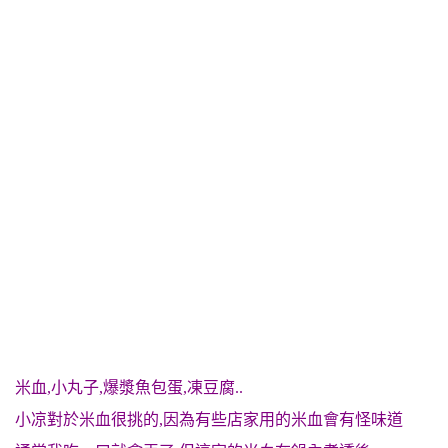
米血,小丸子,爆漿魚包蛋,凍豆腐..
小凉對於米血很挑的,因為有些店家用的米血會有怪味道