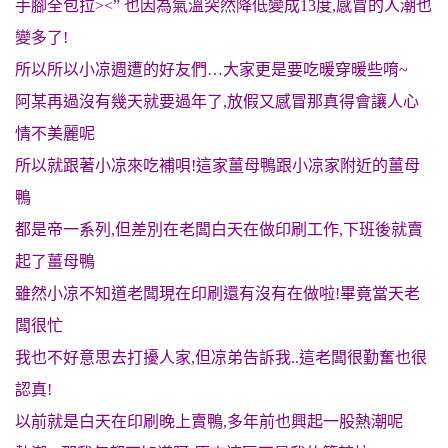
手腳全包拉><” 也因為氣溫突然降低變成13度,感冒的人潮也
變多了!
所以所以小凉週遭的好友們…大家更是要吃暖穿暖些唷~
阿某再過沒有幾天就要過年了,放假又感冒那真得會讓人心
情不美麗呢
所以就跟著小凉來吃補唄!這家薑母鴨跟小凉家附近的薑母
鴨
都是帝一系列,但差別在老闆白天在做印刷工作,下班後就賣
起了薑母鴨
雖然小凉不知道老闆現在印刷還有沒有在做啦!畢竟當天老
闆很忙
我也不好意思去打擾人家,但凉弟告訴我..這老闆很勤奮也很
認真!
以前就是白天在印刷晚上賣鴨,多年前也興起一股熱潮呢