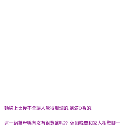
麵線
上桌後不會讓人覺得爛爛的,還滿Q香的!
這一鍋薑母鴨有沒有很豐盛呢?? 偶爾晚間和家人相聚聊一