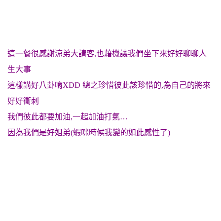
這一餐很感謝涼弟大請客,也藉機讓我們坐下來好好聊聊人
生大事
這樣講好八卦唷XDD 總之珍惜彼此該珍惜的,為自己的將來
好好衝刺
我們彼此都要加油,一起加油打氣…
因為我們是好姐弟(蝦咪時候我變的如此感性了)