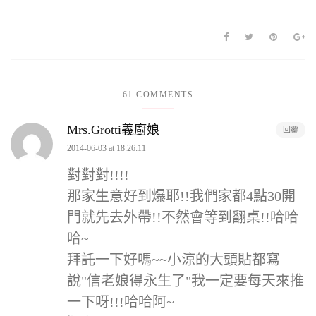
61 COMMENTS
Mrs.Grotti義廚娘
回覆
2014-06-03 at 18:26:11
對對對!!!!
那家生意好到爆耶!!我們家都4點30開
門就先去外帶!!不然會等到翻桌!!哈哈
哈~
拜託一下好嗎~~小涼的大頭貼都寫
說"信老娘得永生了"我一定要每天來推
一下呀!!!哈哈阿~