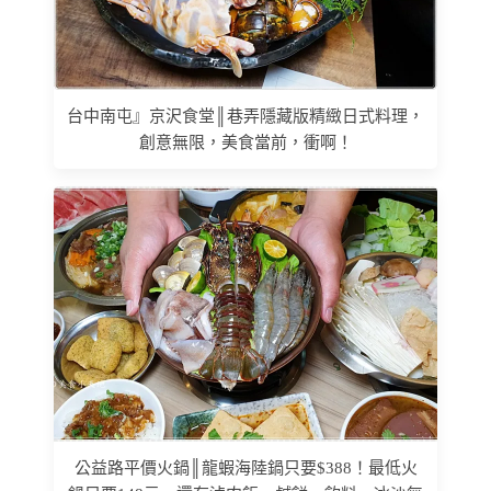
台中南屯』京沢食堂║巷弄隱藏版精緻日式料理，
創意無限，美食當前，衝啊！
公益路平價火鍋║龍蝦海陸鍋只要$388！最低火