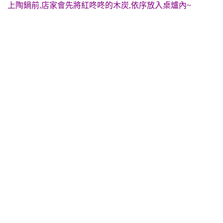
上陶鍋前,店家會先將紅咚咚的木炭,依序放入桌爐內~