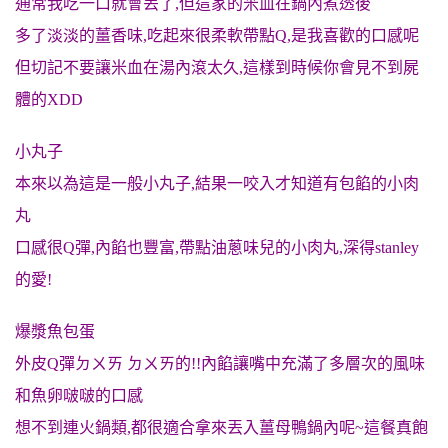
通常我吃一口就會丟了,但這家的米血在鍋內煮透後
多了淡淡的薑香味,吃起來很柔軟帶點Q,是我喜歡的口感呢
但切記不要讓米血在湯內滾太久,這樣到時候你會見不到屍
體的XDD
小丸子
本來以為這是一般小丸子,結果一咬入才知道有包餡的小肉
丸
口感很Q彈,內餡也豐富,帶點油蔥味兒的小肉丸,深得stanley
的愛!
爆漿魚包蛋
外皮Q彈ㄉㄨㄞ ㄉㄨㄞ的!!內餡讓嘴中充滿了多層次的風味
和
魚卵
啵啵的口感
想不到連火鍋類,都很適合拿來丟入薑母鴨鍋內呢~這餐真飽