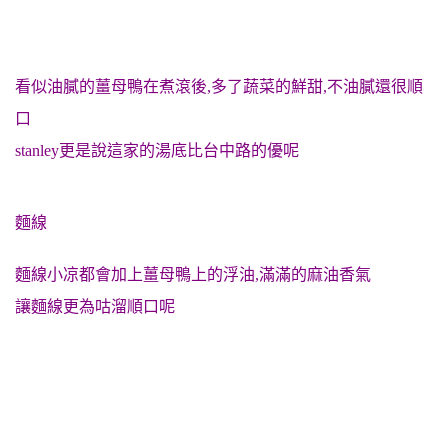
看似油膩的薑母鴨在煮滾後,多了蔬菜的鮮甜,不油膩還很順
口
stanley更是說這家的湯底比台中路的優呢
麵線
麵線小凉都會加上薑母鴨上的浮油,滿滿的麻油香氣
讓麵線更為咕溜順口呢