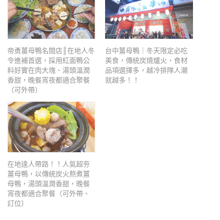
帝勇薑母鴨名間店║在地人冬
台中薑母鴨｜冬天限定必吃
令進補首選，採用紅面鴨公
美食，傳統炭燒爐火，食材
料好實在肉大塊、湯頭溫潤
品項選擇多，越冷排隊人潮
香甜，晚餐宵夜都適合聚餐
就越多！！
（可外帶）
在地達人帶路！！人氣超夯
薑母鴨，以傳統炭火熬煮薑
母鴨，湯頭溫潤香甜，晚餐
宵夜都適合聚餐（可外帶、
訂位）