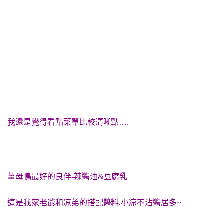
我還是覺得看點菜單比較清晰點….
薑母鴨最好的良伴-辣醬油&豆腐乳
這是我家老爺和凉弟的搭配醬料,小凉不沾醬居多~