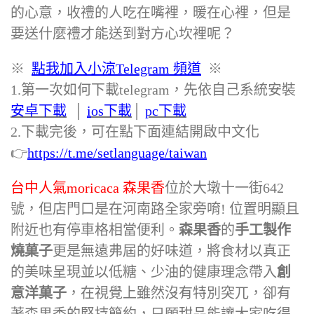
的心意，收禮的人吃在嘴裡，暖在心裡，但是
要送什麼禮才能送到對方心坎裡呢？
※
點我加入小涼Telegram 頻道
※
1.第一次如何下載telegram，先依自己系統安裝
安卓下載
‭ │
i
os下載
│
pc下載
2.下載完後，可在點下面連結開啟中文化
👉
https://t.me/setlanguage/taiwan‬
台中人氣moricaca 森果香
位於大墩十一街642
號，但店門口是在河南路全家旁唷! 位置明顯且
附近也有停車格相當便利。
森果香
的
手工製作
燒菓子
更是無遠弗屆的好味道，將食材以真正
的美味呈現並以低糖、少油的健康理念帶入
創
意洋菓子
，在視覺上雖然沒有特別突兀，卻有