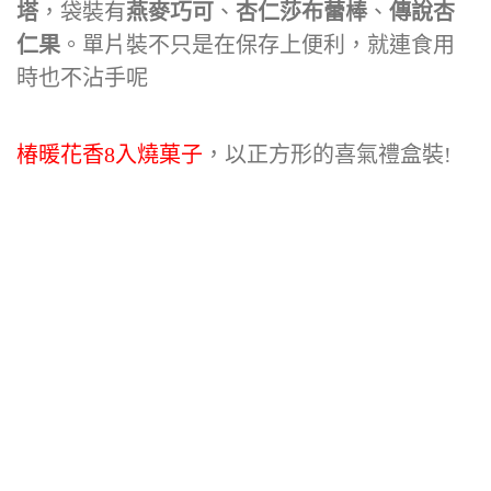
塔
，袋裝有
燕麥巧可
、
杏仁莎布蕾棒
、
傳說杏
仁果
。單片裝不只是在保存上便利，就連食用
時也不沾手呢
椿暖花香8入燒菓子
，以正方形的喜氣禮盒裝!