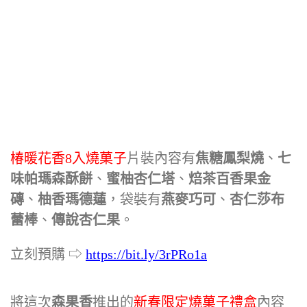
椿暖花香8入燒菓子
片裝內容有
焦糖鳳梨燒
、
七
味帕瑪森酥餅
、
蜜柚杏仁塔
、
焙茶百香果金
磚
、
柚香瑪德蓮
，袋裝有
燕麥巧可
、
杏仁莎布
蕾棒
、
傳說杏仁果
。
立刻預購 ⇨
https://bit.ly/3rPRo1a
將這次
森果香
推出的
新春限定燒菓子禮盒
內容