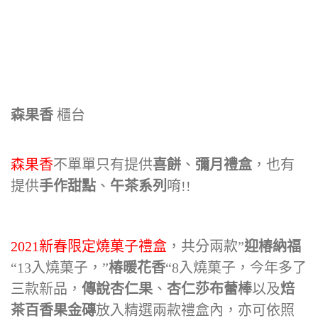
森果香
櫃台
森果香
不單單只有提供
喜餅
、
彌月禮盒
，也有
提供
手作甜點
、
午茶系列
唷!!
2021新春限定燒菓子禮盒
，共分兩款”
迎椿納福
“13入燒菓子，”
椿暖花香
“8入燒菓子，今年多了
三款新品，
傳說杏仁果
、
杏仁莎布蕾棒
以及
焙
茶百香果金磚
放入精選兩款禮盒內，亦可依照