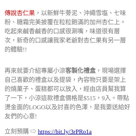
傳說杏仁果
，以新鮮牛蒡泥、沖繩雪塩、七味
粉、糖霜完美披覆在粒粒飽滿的加州杏仁上。
吃起來鹹香鹹香的口感很涮嘴，味道很有層
次，新奇的口感讓我家老爺對杏仁果有另一層
的體驗!!
再來就要介紹專屬小涼
客製化禮盒
，現場選擇
自己喜歡的禮盒以及提袋，內容物只要是架上
的燒菓子、蛋糕都可以放入，經由店員幫我算
了一下，小涼這款禮盒價格是$515，9入。帶點
燙金面的LOGO以及討喜的色澤，是我要送給好
友們的心意!
立刻預購 ⇨
https://bit.ly/3rPRo1a