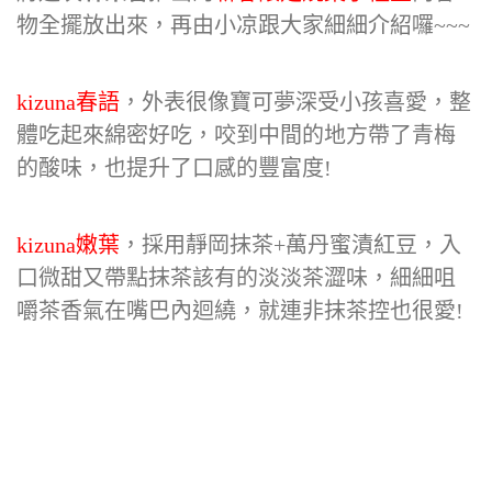
物全擺放出來，再由小凉跟大家細細介紹囉~~~
kizuna春語
，外表很像寶可夢深受小孩喜愛，整
體吃起來綿密好吃，咬到中間的地方帶了青梅
的酸味，也提升了口感的豐富度!
kizuna嫩葉
，採用靜岡抹茶+萬丹蜜漬紅豆，入
口微甜又帶點抹茶該有的淡淡茶澀味，細細咀
嚼茶香氣在嘴巴內迴繞，就連非抹茶控也很愛!