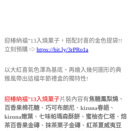
迎椿納福”13入燒菓子，搭配討喜的金色提袋!!
立刻預購 ⇨
https://bit.ly/3rPRo1a
以大紅喜氣色澤為基底、再繪入幾何圖形的典
雅風帶出這檔年節禮盒的獨特性!
迎椿納福”13入燒菓子
片裝內容有
焦糖鳳梨燒
、
百香果棉花糖
、
巧可布朗尼
、
kizuna春語
、
kizuna嫩葉
、
七味帕瑪森酥餅
、
蜜柚杏仁塔
、
焙
茶百香果金磚
、
抹茶栗子金磚
、
紅茶夏威夷豆