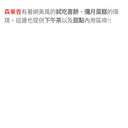
森果香
有著網美風的
試吃喜餅
、
彌月蛋糕
的環
境，這邊也提供
下午茶
以及
甜點
內用區唷!!