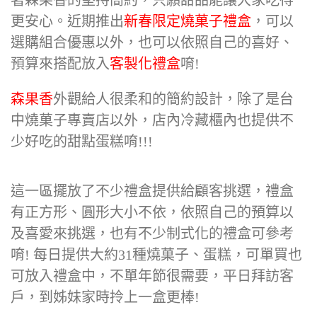
著森果香的堅持簡約，只願甜品能讓大家吃得
更安心。近期推出
新春限定燒菓子禮盒
，可以
選購組合優惠以外，也可以依照自己的喜好、
預算來搭配放入
客製化禮盒
唷!
森果香
外觀給人很柔和的簡約設計，除了是台
中燒菓子專賣店以外，店內冷藏櫃內也提供不
少好吃的甜點蛋糕唷!!!
這一區擺放了不少禮盒提供給顧客挑選，禮盒
有正方形、圓形大小不依，依照自己的預算以
及喜愛來挑選，也有不少制式化的禮盒可參考
唷! 每日提供大約31種燒菓子、蛋糕，可單買也
可放入禮盒中，不單年節很需要，平日拜訪客
戶，到姊妹家時拎上一盒更棒!