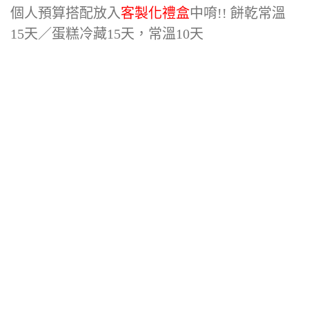
個人預算搭配放入
客製化禮盒
中唷!! 餅乾常溫
15天／蛋糕冷藏15天，常溫10天