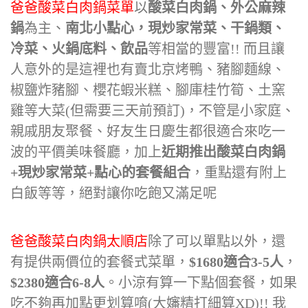
爸爸酸菜白肉鍋菜單
以
酸菜白肉鍋、外公麻辣
鍋
為主、
南北小點心，現炒家常菜、干鍋類、
冷菜、火鍋底料、飲品
等相當的豐富!! 而且讓
人意外的是這裡也有賣北京烤鴨、豬腳麵線、
椒鹽炸豬腳、櫻花蝦米糕、腳庫桂竹筍、土窯
雞等大菜(但需要三天前預訂)，不管是小家庭、
親戚朋友聚餐、好友生日慶生都很適合來吃一
波的平價美味餐廳，加上
近期推出酸菜白肉鍋
+現炒家常菜+點心的套餐組合
，重點還有附上
白飯等等，絕對讓你吃飽又滿足呢
爸爸酸菜白肉鍋太順店
除了可以單點以外，還
有提供兩價位的套餐式菜單，
$1680適合3-5人
，
$2380適合6-8人
。小涼有算一下點個套餐，如果
吃不夠再加點更划算唷(大嬸精打細算XD)!! 我