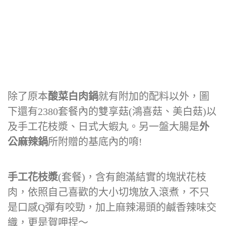
除了原本
酸菜白肉鍋
就有附加的配料以外，圖
下還有2380套餐內的雙享菇(鴻喜菇、美白菇)以
及手工花枝漿、日式大蝦丸。另一盤大腸是
外
公麻辣鍋
所附贈的基底內的唷!
手工花枝漿
(套餐)，含有飽滿結實的塊狀花枝
肉，依照自己喜歡的大小切塊放入滾煮，不只
是口感Q彈有咬勁，加上麻辣湯頭的鹹香辣味交
織，更是賀呷捏～