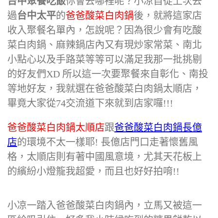
台中聚餐吃飯
你會去哪裡呢？小凉自從上次去
過
台中太平
的
爸爸酸菜白肉鍋
後，就將這家店
收入聚餐名單內，怎說呢？因為很少會有吃酸
菜白肉鍋、麻辣鍋店內又有現炒家常菜、南北
小點心以及手路菜等等可以滿足我那一批挑剔
的好友們XD 所以這一次要聚餐來自彰化、南投
等地好友，我就選在爸爸酸菜白肉鍋太順店，
畢竟大家從74交流道下來就到店家囉!!!
爸爸酸菜白肉鍋太順店
跟
爸爸酸菜白肉鍋
長億
店
的環境不太一樣耶! 長億店門口走著懷舊風
格，太順店則有著中國風意境，尤其天花板上
的繽紛小燈籠我超愛，而且也好好拍唷!!
小凉一踏入爸爸酸菜白肉鍋內，立馬又被這一