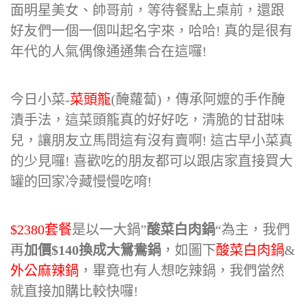
面明星美女、帥哥前，等待餐點上桌前，還跟
好友們一個一個叫起名字來，哈哈! 真的是很有
年代的人氣偶像通通集合在這囉!
今日小菜-
菜頭籠
(醃蘿蔔)，傳承阿嬤的手作醃
漬手法，這菜頭籠真的好好吃，清脆的甘甜味
兒，讓朋友立馬問這有沒有賣啊! 這古早小菜真
的少見囉! 喜歡吃的朋友都可以跟店家直接買大
罐的回家冷藏慢慢吃唷!
$2380套餐
是以一大鍋”
酸菜白肉鍋
“為主，我們
再
加價$140換成大鴛鴦鍋
，如圖下
酸菜白肉鍋
&
外公麻辣鍋
，畢竟也有人想吃辣鍋，我們當然
就直接加購比較快囉!