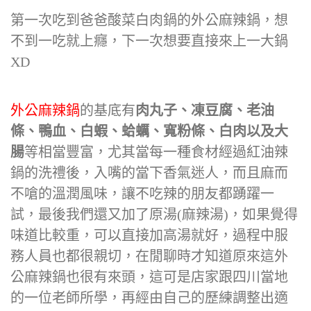
第一次吃到爸爸酸菜白肉鍋的外公麻辣鍋，想
不到一吃就上癮，下一次想要直接來上一大鍋
XD
外公麻辣鍋
的基底有
肉丸子、凍豆腐、老油
條、鴨血、白蝦、蛤蠣、寬粉條、白肉以及大
腸
等相當豐富，尤其當每一種食材經過紅油辣
鍋的洗禮後，入嘴的當下香氣迷人，而且麻而
不嗆的溫潤風味，讓不吃辣的朋友都踴躍一
試，最後我們還又加了原湯(麻辣湯)，如果覺得
味道比較重，可以直接加高湯就好，過程中服
務人員也都很親切，在閒聊時才知道原來這外
公麻辣鍋也很有來頭，這可是店家跟四川當地
的一位老師所學，再經由自己的歷練調整出適