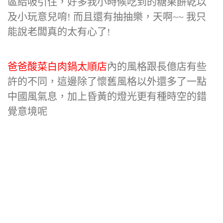
區給吸引住，好多我小時候吃到的糖果餅乾以
及小玩意兒唷! 而且還有抽抽樂，天啊~~ 我只
能說老闆真的太有心了!
爸爸酸菜白肉鍋太順店
內的風格跟長億店有些
許的不同，這邊除了懷舊風格以外還多了一點
中國風氣息，加上昏黃的燈光更有種時空的錯
覺意境呢