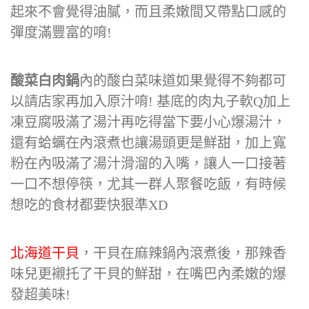
起來不會覺得油膩，而且柔嫩間又帶點口感的
彈度滿豐富的唷!
酸菜白肉鍋
內的酸白菜味道如果覺得不夠都可
以請店家再加入原汁唷! 基底的肉丸子軟Q加上
凍豆腐吸滿了湯汁再吃得當下要小心爆湯汁，
還有蛤蠣在內滾煮也讓湯頭更是鮮甜，加上寬
粉在內吸滿了湯汁滑溜的入嘴，讓人一口接著
一口不想停筷，尤其一群人聚餐吃飯，有時候
想吃的食材都要快狠準XD
北海道干貝
，干貝在麻辣鍋內滾煮後，那辣香
味兒更襯托了干貝的鮮甜，在嘴巴內柔嫩的爆
發超美味!