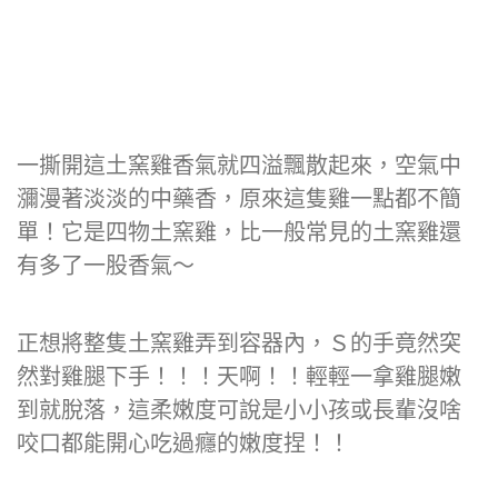
一撕開這土窯雞香氣就四溢飄散起來，空氣中
瀰漫著淡淡的中藥香，原來這隻雞一點都不簡
單！它是四物土窯雞，比一般常見的土窯雞還
有多了一股香氣～
正想將整隻土窯雞弄到容器內，Ｓ的手竟然突
然對雞腿下手！！！天啊！！輕輕一拿雞腿嫩
到就脫落，這柔嫩度可說是小小孩或長輩沒啥
咬口都能開心吃過癮的嫩度捏！！