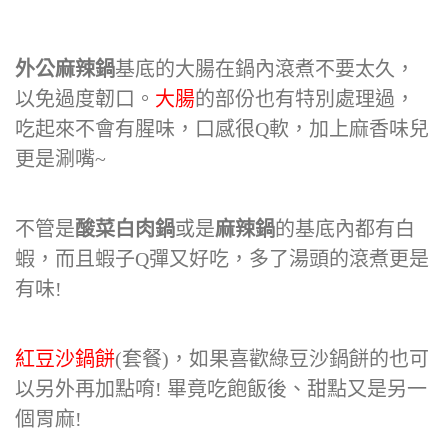
外公麻辣鍋
基底的大腸在鍋內滾煮不要太久，
以免過度韌口。
大腸
的部份也有特別處理過，
吃起來不會有腥味，口感很Q軟，加上麻香味兒
更是涮嘴~
不管是
酸菜白肉鍋
或是
麻辣鍋
的基底內都有白
蝦，而且蝦子Q彈又好吃，多了湯頭的滾煮更是
有味!
紅豆沙鍋餅
(套餐)，如果喜歡綠豆沙鍋餅的也可
以另外再加點唷! 畢竟吃飽飯後、甜點又是另一
個胃麻!