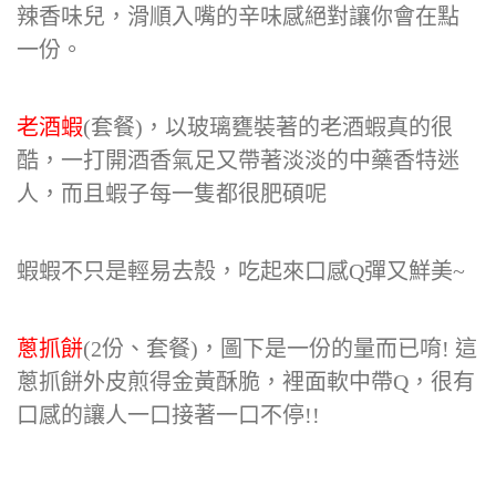
辣香味兒，滑順入嘴的辛味感絕對讓你會在點
一份。
老酒蝦
(套餐)，以玻璃甕裝著的老酒蝦真的很
酷，一打開酒香氣足又帶著淡淡的中藥香特迷
人，而且蝦子每一隻都很肥碩呢
蝦蝦不只是輕易去殼，吃起來口感Q彈又鮮美~
蔥抓餅
(2份、套餐)，圖下是一份的量而已唷! 這
蔥抓餅外皮煎得金黃酥脆，裡面軟中帶Q，很有
口感的讓人一口接著一口不停!!