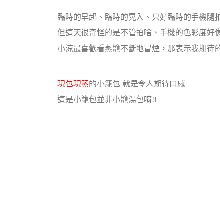
臨時的早起、臨時的晃入、只好臨時的手機隨
但這天很奇怪的是不管拍啥、手機的色彩度好像
小涼最喜歡看蒸籠不斷地冒煙，那表示我期待的
現包現蒸
的小籠包 就是令人期待口感
這是小籠包並非小籠湯包唷!!