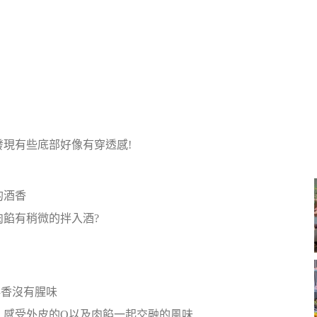
現有些底部好像有穿透感!
的酒香
餡有稍微的拌入酒?
鮮香沒有腥味
，感受外皮的Q以及肉餡一起交融的風味