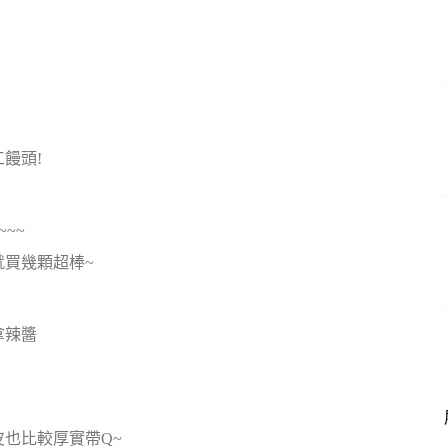
饅頭!
~~
就買幾顆超棒~
拿辣醬
也比較厚實帶Q~