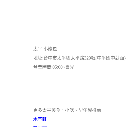
太平 小籠包
地址:台中市太平區太平路329號(中平國中對面)
營業時間:05:00~賣光
更多太平美食、小吃、早午餐推薦
木亭軒