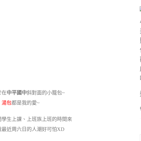
於在
中平國中
斜對面的小籠包~
、
湯包
都是我的愛~
開學生上課、上班族上班的時間來
說最近周六日的人潮好可怕XD