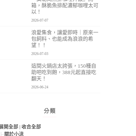
箱，酥脆魚排配濃郁咖哩太可
以！
2026-07-07
浪愛集食，讓愛即時｜原來一
包飼料、也能成為浪浪的希
望！！
2026-07-03
這間火鍋店太誇張，150種自
助吧吃到飽，388元起直接吃
翻天！
2026-06-24
分類
展開全部
|
收合全部
關於小涼