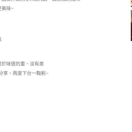
美味~
包
對於味道的重、淡有差
分享、再度下台一鞠躬~