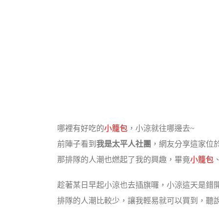
哪裡有好吃的
小籠包
，小涼就往哪邊去~
前陣子看到
我是太平人社團
，網友分享這家位
那排隊的人潮也燃起了我的興趣，畢竟
小籠包
趁著某日早起小涼也去插旗囉，小涼這天是錯
排隊的人潮比較少，讓我輕易就可以買到，聽