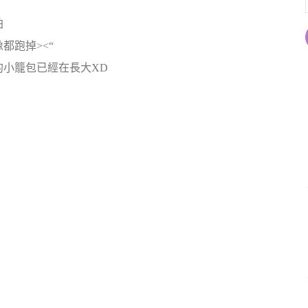
拍
都跑掉><“
小籠包已經在長大XD