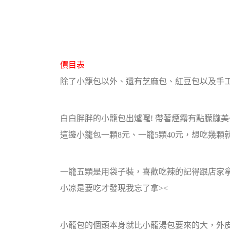
價目表
除了小籠包以外、還有芝麻包、紅豆包以及手工
白白胖胖的小籠包出爐囉! 帶著煙霧有點朦朧美~
這邊小籠包一顆8元、一籠5顆40元，想吃幾顆
一籠五顆是用袋子裝，喜歡吃辣的記得跟店家
小凉是要吃才發現我忘了拿><
小籠包的個頭本身就比小籠湯包要來的大，外皮