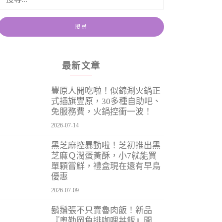
最新文章
豐原人開吃啦！似錦涮火鍋正
式插旗豐原，30多種自助吧、
免服務費，火鍋控衝一波！
2026-07-14
黑芝麻控暴動啦！芝初推出黑
芝麻Ｑ潤蛋黃酥，小7就能買
單顆嘗鮮，禮盒現在還有早鳥
優惠
2026-07-09
鬍鬚張不只賣魯肉飯！新品
『奧勒岡魚排咖哩丼飯』開