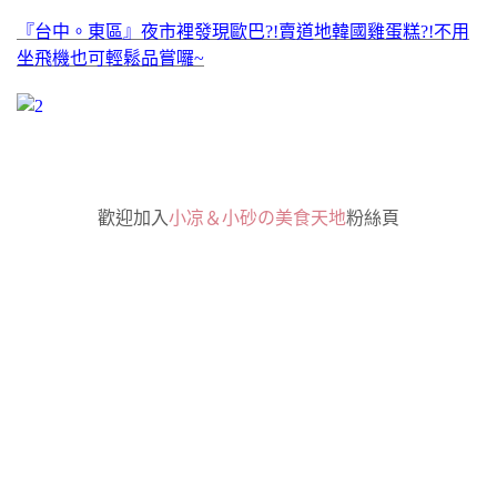
『台中。東區』夜市裡發現歐巴?!賣道地韓國雞蛋糕?!不用
坐飛機也可輕鬆品嘗囉~
歡迎加入
小凉＆小砂の美食天地
粉絲頁