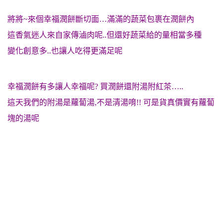
將將~來個幸福潤餅斷切面…滿滿的蔬菜包裹在潤餅內
這香氣迷人來自家傳滷肉呢..但還好蔬菜給的量相當多種
變化創意多..也讓人吃得更滿足呢
幸福潤餅有多讓人幸福呢? 買潤餅還附湯附紅茶…..
這天我們的附湯是蘿蔔湯,不是清湯唷!! 可是貨真價實有蘿蔔
塊的湯呢