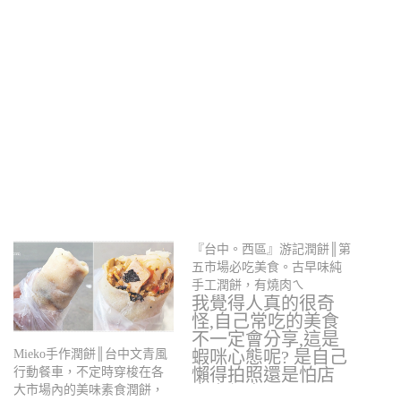
『台中。西區』游記潤餅║第
五市場必吃美食。古早味純
手工潤餅，有燒肉ㄟ
我覺得人真的很奇
怪,自己常吃的美食
不一定會分享,這是
蝦咪心態呢? 是自己
Mieko手作潤餅║台中文青風
懶得拍照還是怕店
行動餐車，不定時穿梭在各
家太紅自己買…
大市場內的美味素食潤餅，