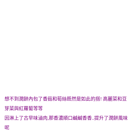
想不到潤餅內包了香菇和筍絲既然是如此的搭! 高麗菜和豆
芽菜與紅蘿蔔等等
因淋上了古早味滷肉,那香濃順口鹹鹹香香..提升了潤餅風味
呢