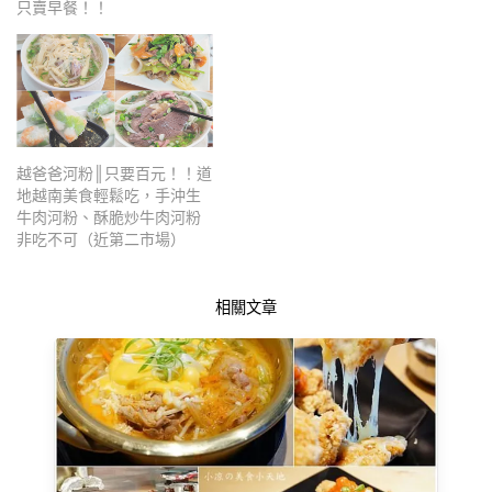
只賣早餐！！
越爸爸河粉║只要百元！！道
地越南美食輕鬆吃，手沖生
牛肉河粉、酥脆炒牛肉河粉
非吃不可（近第二市場）
相關文章