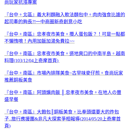
尚玩家抗漲專案
『台中。北區』義大利麵融入軟法麵包中。肉肉強食比誰的
起司牽的夠長?!一中商圈新奇創意小吃
『台中。南區』忠孝夜市美食。攬人蛋包飯？！可是一點都
不懶惰唷！內用加飯加湯免費拉~~
『台中。南區』忠孝夜市美食。道地爽口的中南半島。越南
料理(103/12/04上奇摩首頁)
『台中。南區』市場內排隊美食~古早味麥仔煎。食尚玩家
推薦銅板美食
『台中。南區』阿頭爌肉飯 ║ 忠孝夜市美食。在地人の豐
盛早餐
『台中。南區』大飽包║銅板美食。比拳頭還要大的炸包
子..旅行應援團&非凡大探索爭相報導(2014/05/20上奇摩首
頁)