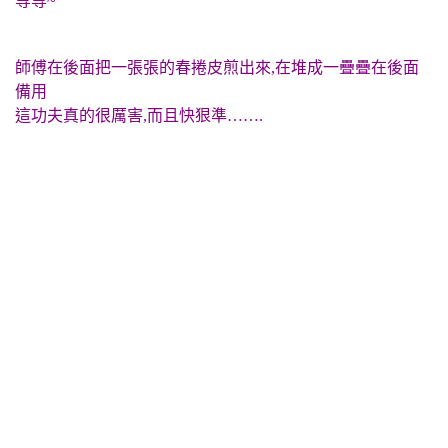
等等~
師傅在後面把一張張的春捲皮煎出來,在堆成一疊疊在後面
備用
這功夫真的很厲害,而且快狠準…….