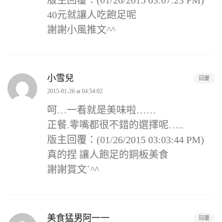
40元就讓人吃飽足呢
謝謝小風推文^^
小雪兒
回覆
2015-01-26 at 04:54:02
呵…一看就是美味啦……
正餐.零嘴都很不錯的選擇呢…..
版主回覆：(01/26/2015 03:03:44 PM)
真的捏 讓人飽足的銅板美食
謝謝賞文ˊ^^
美食猛男阿一一
回覆