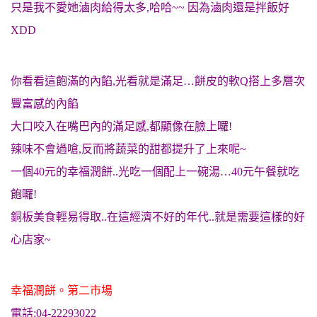
只是我不愛她滷肉給得太多,哈哈~~ 因為滷肉還是拌飯好
XDD
你看看這飽滿的內餡,光看就是滿足…餅皮的軟Q搭上多層次
豐富感的內餡
大口咬入在嘴巴內的滿足感,都顯像在臉上囉!
辣味不會過嗆,反而將蔬菜的甜都提升了上來呢~
一個40元的幸福潤餅..光吃一個配上一碗湯…40元午餐就吃
飽囉!
銅板美食輕易得取..在這經濟不好的年代..就是需要這樣的好
心店家~
幸福潤餅。第二市場
電話:04-22293022