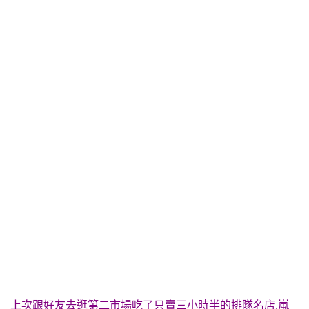
上次跟好友去逛第二市場吃了只賣三小時半的排隊名店,嵐