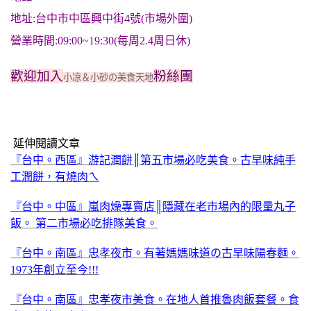
地址:台中市中區興中街4號(市場外圍)
營業時間:09:00~19:30(每周2.4周日休)
歡迎加入
粉絲團
小凉＆小砂の美食天地
延伸閱讀文章
『台中。西區』游記潤餅║第五市場必吃美食。古早味純手
工潤餅，有燒肉ㄟ
『台中。中區』嵐肉燥專賣店║隱藏在老市場內的限量丸子
飯。 第二市場必吃排隊美食。
『台中。南區』忠孝夜市。有著媽媽味道の古早味陽春麵。
1973年創立至今!!!
『台中。南區』忠孝夜市美食。在地人首推魯肉飯套餐。食