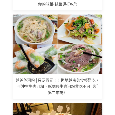
你的味蕾(試營運打8折)
越爸爸河粉║只要百元！！道地越南美食輕鬆吃，
手沖生牛肉河粉、酥脆炒牛肉河粉非吃不可（近
第二市場）