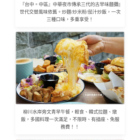
『台中。中區』中華夜市傳承三代的古早味麵攤||
世代交替風味依舊。炒麵/炒米粉/茄汁炒飯，一次
三種口味，多重享受！
柳川水岸旁文青早午餐，輕食、韓式拉麵、燉
飯，多國料理一次滿足，不限時、有插座、免服
務費！！