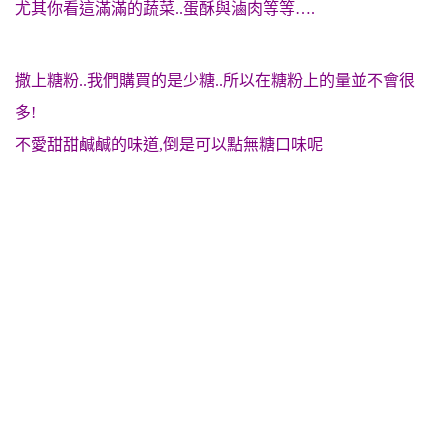
尤其你看這滿滿的蔬菜..蛋酥與滷肉等等….
撒上糖粉..我們購買的是少糖..所以在糖粉上的量並不會很
多!
不愛甜甜鹹鹹的味道,倒是可以點無糖口味呢