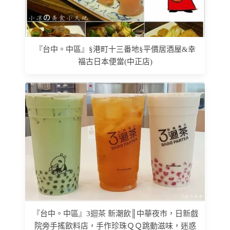
『台中。中區』§港町十三番地§平價居酒屋&幸
福古日本便當(中正店)
『台中。中區』3迴茶 新潮飲║中華夜市，日新戲
院旁手搖飲料店，手作珍珠ＱＱ跳動滋味，迷惑