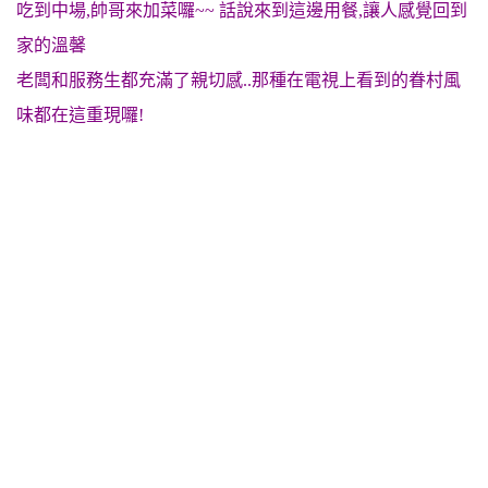
吃到中場,帥哥來加菜囉~~ 話說來到這邊用餐,讓人感覺回到
家的溫馨
老闆和服務生都充滿了親切感..那種在電視上看到的眷村風
味都在這重現囉!