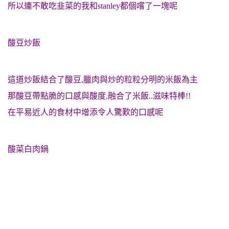
所以連不敢吃韭菜的我和stanley都個嚐了一塊呢
酸豆炒飯
這道炒飯結合了酸豆,臘肉與炒的粒粒分明的米飯為主
那酸豆帶點脆的口感與酸度,融合了米飯..滋味特棒!!
在平易近人的食材中增添令人驚歎的
口感呢
酸菜白肉鍋