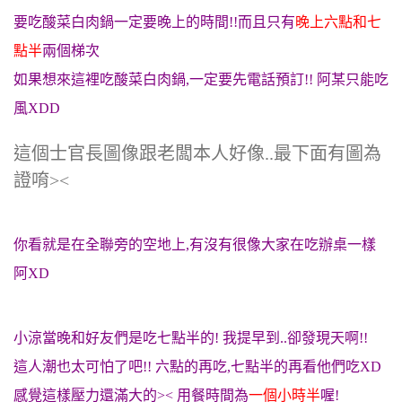
要吃酸菜白肉鍋一定要晚上的時間!!而且只有
晚上六點和七
點半
兩個梯次
如果想來這裡吃酸菜白肉鍋,一定要先電話預訂!! 阿某只能吃
風XDD
這個士官長圖像跟老闆本人好像..最下面有圖為
證唷><
你看就是在全聯旁的空地上,有沒有很像大家在吃辦桌一樣
阿XD
小涼當晚和好友們是吃七點半的! 我提早到..卻發現天啊!!
這人潮也太可怕了吧!! 六點的再吃,七點半的再看他們吃XD
感覺這樣壓力還滿大的>< 用餐時間為
一個小時半
喔!