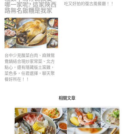
哪一家呢? 這家陝西
吃又好拍的復古風餐廳！！
路無名飯糰是我家
小砂的愛,趁著…
台中少見酸菜白肉、麻辣鴛
鴦鍋結合現炒家常菜、北方
點心，還有隱藏版土窯雞，
菜色多，任君選擇，聊天聚
餐好所在！！
相關文章