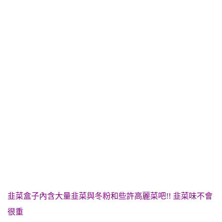
韭菜盒子內含大量韭菜與冬粉和些許高麗菜吧!! 韭菜味不會
很重