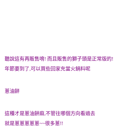
聽說這有再販售唷! 而且販售的獅子頭是正常版的!
年節要到了,可以買些回家充當火鍋料呢
蔥油餅
這種才是蔥油餅麻,不管往哪個方向看過去
就是蔥蔥蔥蔥蔥~~很多蔥!!