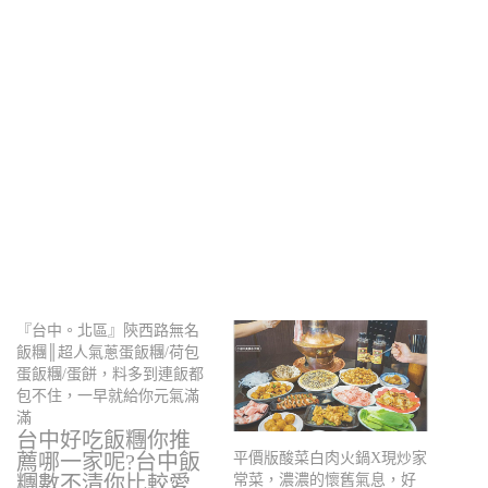
『台中。北區』陝西路無名
飯糰║超人氣蔥蛋飯糰/荷包
蛋飯糰/蛋餅，料多到連飯都
包不住，一早就給你元氣滿
滿
台中好吃飯糰你推
薦哪一家呢?台中飯
平價版酸菜白肉火鍋X現炒家
糰數不清你比較愛
常菜，濃濃的懷舊氣息，好