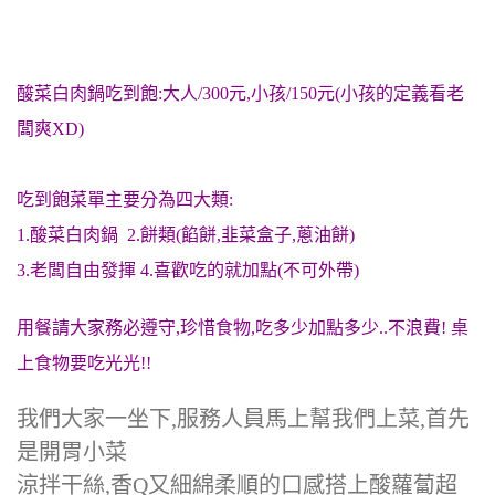
酸菜白肉鍋吃到飽:大人/300元,小孩/150元(小孩的定義看老
闆爽XD)
吃到飽菜單主要分為四大類:
1.酸菜白肉鍋 2.餅類(餡餅,韭菜盒子,蔥油餅)
3.老闆自由發揮 4.喜歡吃的就加點(不可外帶)
用餐請大家務必遵守,
珍惜食物,吃多少加點多少..不浪費! 桌
上食物要吃光光!!
我們大家一坐下,服務人員馬上幫我們上菜,首先
是開胃小菜
涼拌干絲,香Q又細綿柔順的口感搭上酸蘿蔔超