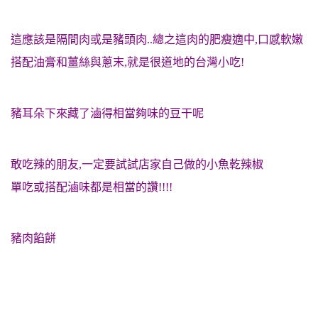
這應該是隔間肉或是豬頭肉..總之這
肉
的肥瘦適中,口感軟嫩
搭配油膏和薑絲與蔥末,就是很道地的台灣小吃!
豬耳朵下來藏了滷得相當夠味的豆干呢
敢吃辣的朋友,一定要試試店家自己做的小魚乾辣椒
單吃或搭配滷味都是相當的讚!!!!
豬肉餡餅