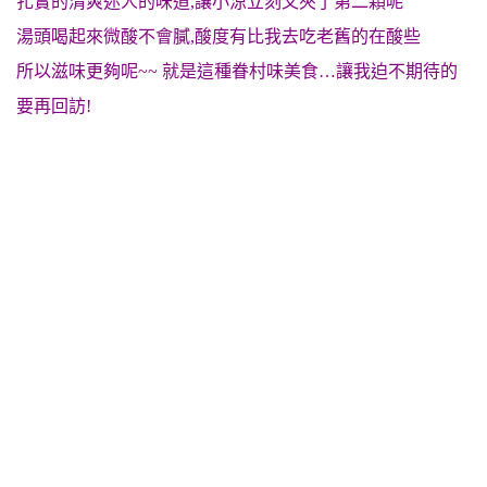
扎實的清爽迷人的味道,讓小涼立刻又夾了第二顆呢
湯頭喝起來微酸不會膩,酸度有比我去吃老舊的在酸些
所以滋味更夠呢~~ 就是這種眷村味美食…讓我迫不期待的
要再回訪!