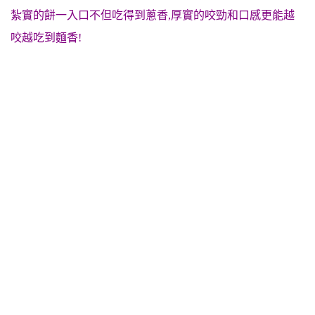
紮實的餅一入口不但吃得到蔥香,厚實的咬勁和口感更能越
咬越吃到麵香!