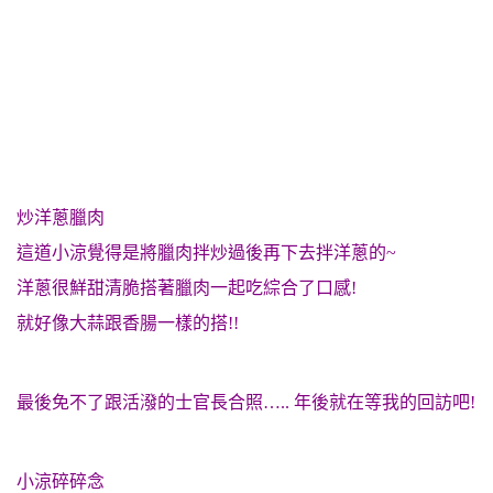
炒洋蔥臘肉
這道小涼覺得是將臘肉拌炒過後再下去拌洋蔥的~
洋蔥很鮮甜清脆搭著臘肉一起吃綜合了口感!
就好像大蒜跟香腸一樣的搭!!
最後免不了跟活潑的士官長合照….. 年後就在等我的回訪吧!
小涼碎碎念