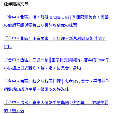
延伸閱讀文章
『台中。北區』橋。咖啡 Bridge Café║季節限定美食。奢華
の龍蝦蛋餅與獨特口味橋餅攻佔你の味蕾
『台中。北區』正宗馬來西亞料理。新萬利肉骨茶-中友百
貨店
『台中。西區』三道一鍋║正宗日式涮涮鍋，奢華的Prime牛
小排加上日式雜炊，鮮。嫩。甜集合一身啦
『台中。南區』韓之味韓國料理║ 忠孝夜市美食。平價迷你
銅盤烤肉讓你享受一鍋兩吃の好滋味
『台中。清水』慶東大閘蟹生態農場║秋意濃……來場美麗
的「蟹」逅