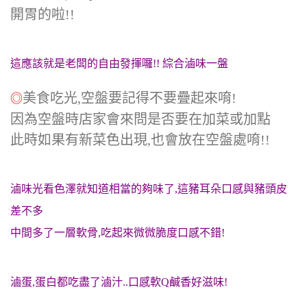
開胃的啦!!
這應該就是老闆的自由發揮囉!! 綜合滷味一盤
美食吃光,空盤要記得不要疊起來唷!
◎
因為空盤時店家會來問是否要在加菜或加點
此時如果有新菜色出現,也會放在空盤處唷!!
滷味光看色澤就知道相當的夠味了,這豬耳朵
口感
與豬頭皮
差不多
中間多了一層軟骨,吃起來微微脆度
口感
不錯!
滷蛋,蛋白都吃盡了滷汁..口感軟Q鹹香好滋味!