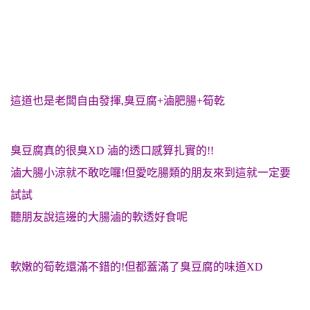
這道也是老闆自由發揮,臭豆腐+滷肥腸+筍乾
臭豆腐真的很臭XD 滷的透口感算扎實的!!
滷大腸小涼就不敢吃囉!但愛吃腸類的朋友來到這就一定要
試試
聽朋友說這邊的大腸滷的軟透好食呢
軟嫩的筍乾還滿不錯的!但都蓋滿了臭豆腐的味道XD