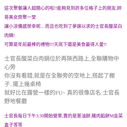
這次聚餐讓人超開心的啦!!能夠見到許多位格子上的朋友,帥
哥美女齊聚一堂
讓小涼備感榮幸呢…而且也吃到了夢寐以求的士官長酸菜白
肉鍋!
可算是年前最棒的禮物!!!天底下還是美食最得人愛!!
士官長酸菜白肉鍋位於再陝西路上,全聯購物中
心旁
你沒有看錯,就是在全聯旁的空地上,搭起了棚
子..擺上幾桌椅
就好比在露營一樣的FU~ 真的很像店名:士官長
野地餐廳
士官長每日下午3:30開始營業,賣的是蔥油餅,豬肉餡餅M韭菜
盒子等等