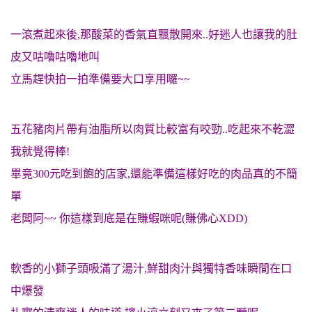
一滾煮起來後,那酸菜的香氣直飄散開來..好迷人也讓我的肚
皮又咕嚕咕嚕地叫
立馬趕快拍一拍準備要大口享用囉~~
五花豬肉片帶有油脂所以肉質比較富有咬勁..吃起來不乾澀
我就覺得棒!
畢竟300元吃到飽的店家,還能準備這樣好吃的肉品真的不簡
單
老闆阿~~ 你這樣到底是在賺蝦咪呢(賺佛心XDD)
軟香的小獅子頭吸滿了湯汁,鮮甜肉汁與獨特香味瞬間在口
中爆發