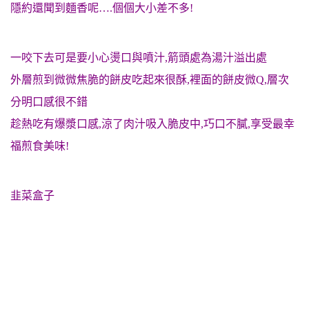
隱約還聞到麵香呢….個個大小差不多!
一咬下去可是要小心燙口與噴汁,箭頭處為湯汁溢出處
外層煎到微微焦脆的餅皮吃起來很酥,裡面的餅皮微Q,層次
分明
口感
很不錯
趁熱吃有爆漿口感,涼了肉汁吸入脆皮中,巧口不膩,享受最幸
福煎食美味!
韭菜盒子