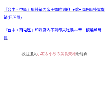
『台中。中區』麻辣鍋內帝王蟹吃到飽─♥嗆♥頂級麻辣鴛鴦
鍋(已開獎)
『台中。南屯區』印刷廠內不列印來吃鴨?─帝一碳燒薑母
鴨
歡迎加入
小凉＆小砂の美食天地
粉絲頁