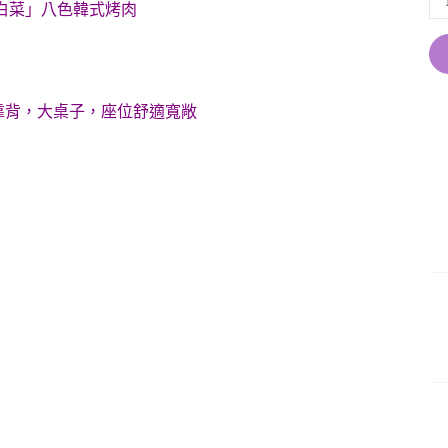
白菜」八色韓式烤肉
靠背，大桌子，座位舒適寬敞