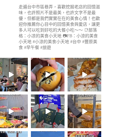
走遍台中市區巷弄，喜歡挖掘老店的回憶滋
味，也許照片不是最美，也許文字不是最
優，但都是我們實實在在的美食心情！也歡
迎你推薦你心目中的回憶美食與愛店，讓更
多人可以吃到好吃的大餐小吃～～
📑部落
格：小凉的美食小天地
📷FB：小涼的美食
小天地
#小涼的美食小天地 #台中 #豐原美
食 #早午餐 #旅遊