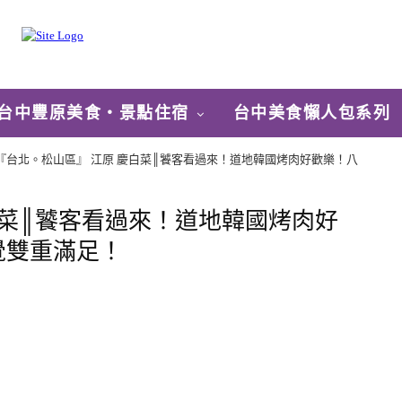
台中豐原美食‧景點住宿
台中美食懶人包系列
『台北。松山區』 江原 慶白菜║饕客看過來！道地韓國烤肉好歡樂！八
白菜║饕客看過來！道地韓國烤肉好
覺雙重滿足！