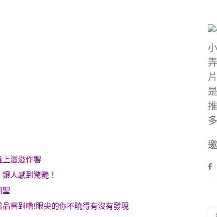
邀
！
盤上滋滋作響
，讓人感到驚艷！
朝聖
品嘗到嚕!
眼尖的你不曉得有沒有發現