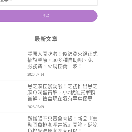
最新文章
豐原人開吃啦！似錦涮火鍋正式
插旗豐原，30多種自助吧、免
服務費，火鍋控衝一波！
2026-07-14
黑芝麻控暴動啦！芝初推出黑芝
麻Ｑ潤蛋黃酥，小7就能買單顆
嘗鮮，禮盒現在還有早鳥優惠
2026-07-09
鬍鬚張不只賣魯肉飯！新品『奧
勒岡魚排咖哩丼飯』開箱，酥脆
魚排配濃郁咖哩太可以！