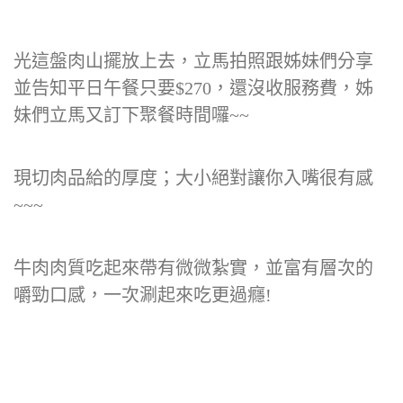
光這盤肉山擺放上去，立馬拍照跟姊妹們分享
並告知平日午餐只要$270，還沒收服務費，姊
妹們立馬又訂下聚餐時間囉~~
現切肉品給的厚度；大小絕對讓你入嘴很有感
~~~
牛肉肉質吃起來帶有微微紮實，並富有層次的
嚼勁口感，一次涮起來吃更過癮!