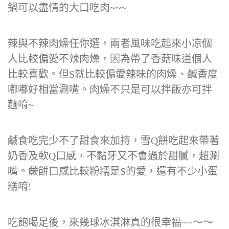
鍋可以盡情的大口吃肉~~~
辣與不辣肉燥任你選，兩者風味吃起來小凉個
人比較偏愛不辣肉燥，因為帶了香菇味道個人
比較喜歡。但S就比較偏愛辣味的肉燥、鹹香度
嘟嘟好相當涮嘴。肉燥不只是可以拌飯亦可拌
麵唷~
鹹食吃完少不了甜食來加持，雪Q餅吃起來帶著
奶香及軟Q口感，不黏牙又不會過於甜膩，超涮
嘴。蕨餅口感比較粉糯是S的愛，還有不少小蛋
糕唷!
吃飽喝足後，來幾球冰淇淋真的很幸福~~～～