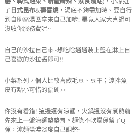
膳、韓式泡菜、新疆麻辣、素食湯底
)，小凉選
了
日式昆布
&
壽喜燒
，湯底不夠需加時、要自行
到自助高湯區拿來自己加唷! 畢竟人家大喜鍋可
沒收你服務費呢~
自己的沙拉自己來~想吃啥通通裝上盤在淋上自
己喜歡的沙拉醬即可!!
小菜系列，個人比較喜歡毛豆、豆干；涼拌魚
皮有點小可惜的偏硬><
你沒有看錯! 這邊還有涼麵，火鍋還沒有煮熟前
先來上一盤涼麵墊墊胃。麵條不軟爛保留了Q
彈，涼麵醬濃淡度自己調整~