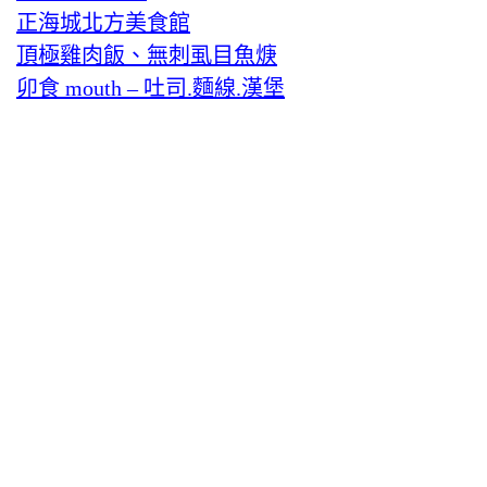
正海城北方美食館
頂極雞肉飯、無刺虱目魚焿
卯食 mouth – 吐司.麵線.漢堡