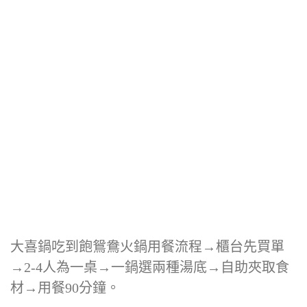
大喜鍋吃到飽鴛鴦火鍋用餐流程→櫃台先買單
→2-4人為一桌→一鍋選兩種湯底→自助夾取食
材→用餐90分鐘。