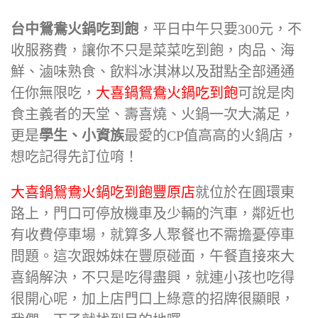
台中鴛鴦火鍋吃到飽
，平日中午只要300元，不
收服務費，讓你不只是菜菜吃到飽，肉品、海
鮮、滷味熟食、飲料冰淇淋以及甜點全部通通
任你無限吃，
大喜鍋鴛鴦火鍋吃到飽
可說是肉
食主義者的天堂、壽喜燒、火鍋一次大滿足，
更是
學生、小資族
最愛的CP值高高的火鍋店，
想吃記得先訂位唷！
大喜鍋鴛鴦火鍋吃到飽豐原店
就位於在圓環東
路上，門口可停放機車及少輛的汽車，鄰近也
有收費停車場，就算多人聚餐也不需擔憂停車
問題。這次跟姊妹在豐原碰面，午餐直接來大
喜鍋解決，不只是吃得盡興，就連小孩也吃得
很開心呢，加上店門口上綠意的招牌很顯眼，