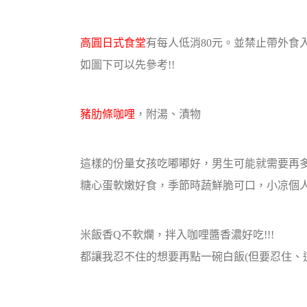
高圓日式食堂
有每人低消80元。並禁止帶外食入
如圖下可以先參考!!
豬肋條咖哩
，附湯、漬物
這樣的份量女孩吃嘟嘟好，男生可能就需要再多加
糖心蛋軟嫩好食，季節時蔬鮮脆可口，小凉個人
米飯香Q不軟爛，拌入咖哩醬香濃好吃!!!
都讓我忍不住的想要再點一碗白飯(但要忍住、這