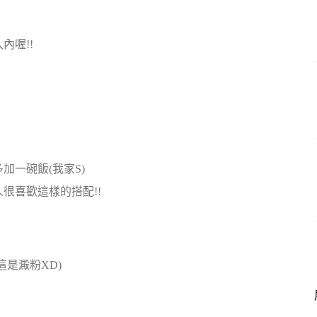
內喔!!
一碗飯(我家S)
很喜歡這樣的搭配!!
是澱粉XD)