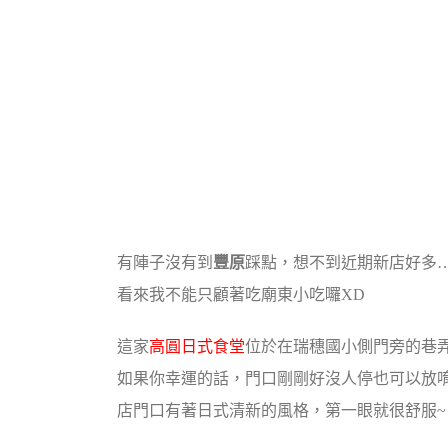
有陣子沒有到
豐原
踩點，想不到近期新店好多….
看來我不能只顧著吃廟東小吃囉XD
這家
高圓日式食堂
位於在瑞穗國小側門旁的巷
如果你幸運的話，門口剛剛好沒人停也可以放唷!
店門口有著日式清新的風格，第一眼就很舒服~