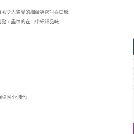
有著令人驚覺的細緻綿密討喜口感
甜點，盡情的在口中細細品味
瑞穗國小側門)