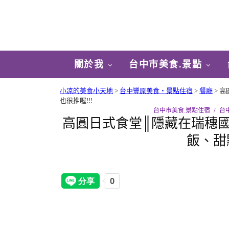
關於我
台中市美食.景點
小凉的美食小天地
>
台中豐原美食‧景點住宿
>
餐廳
>
高
也很推喔!!!
台中市美食.景點住宿
台
高圓日式食堂║隱藏在瑞穗
飯、甜