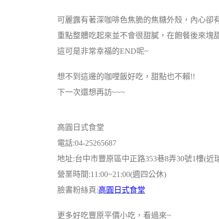
可麗露有著深咖啡色焦脆的焦糖外殼，內心卻
重點整體吃起來並不會很甜膩，在飽餐後來塊
這可是非常幸福的END呢~
想不到這邊的咖哩飯好吃，甜點也不賴!!
下一次還想再訪~~~
高圓日式食堂
電話:04-25265687
地址:台中市豐原區中正路353巷8弄30號1樓(近
營業時間:11:00~21:00(週四公休)
臉書粉絲頁:
高圓日式食堂
更多好吃豐原平價小吃，看過來~