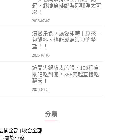
箱，酥脆魚排配濃郁咖哩太可
以！
2026-07-07
浪愛集食，讓愛即時｜原來一
包飼料、也能成為浪浪的希
望！！
2026-07-03
這間火鍋店太誇張，150種自
助吧吃到飽，388元起直接吃
翻天！
2026-06-24
分類
展開全部
|
收合全部
關於小涼