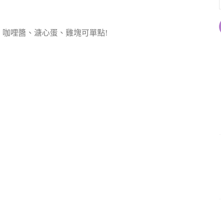
咖哩醬、溏心蛋、雞塊可單點!