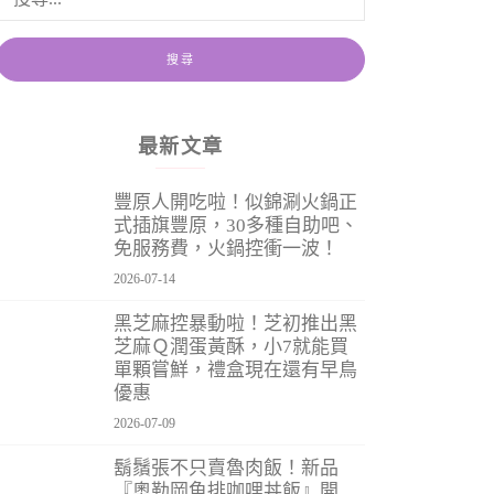
最新文章
豐原人開吃啦！似錦涮火鍋正
式插旗豐原，30多種自助吧、
免服務費，火鍋控衝一波！
2026-07-14
黑芝麻控暴動啦！芝初推出黑
芝麻Ｑ潤蛋黃酥，小7就能買
單顆嘗鮮，禮盒現在還有早鳥
優惠
2026-07-09
鬍鬚張不只賣魯肉飯！新品
『奧勒岡魚排咖哩丼飯』開