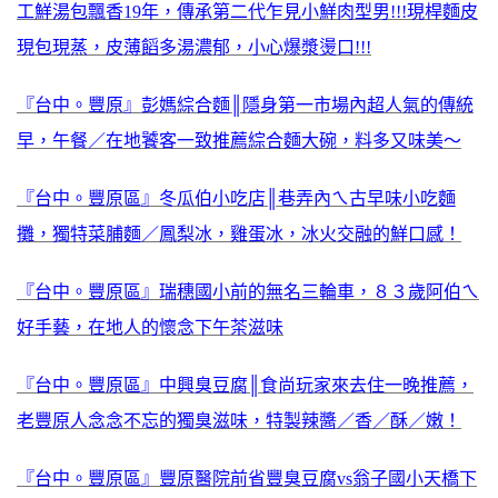
工鮮湯包飄香19年，傳承第二代乍見小鮮肉型男!!!現桿麵皮
現包現蒸，皮薄饀多湯濃郁，小心爆漿燙口!!!
『台中。豐原』彭媽綜合麵║隱身第一市場內超人氣的傳統
早，午餐／在地饕客一致推薦綜合麵大碗，料多又味美～
『台中。豐原區』冬瓜伯小吃店║巷弄內ㄟ古早味小吃麵
攤，獨特菜脯麵／鳳梨冰，雞蛋冰，冰火交融的鮮口感！
『台中。豐原區』瑞穗國小前的無名三輪車，８３歲阿伯ㄟ
好手藝，在地人的懷念下午茶滋味
『台中。豐原區』中興臭豆腐║食尚玩家來去住一晚推薦，
老豐原人念念不忘的獨臭滋味，特製辣醬／香／酥／嫩！
『台中。豐原區』豐原醫院前省豐臭豆腐vs翁子國小天橋下