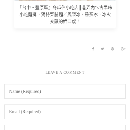
『台中。豐原區』冬瓜伯小吃店║巷弄內ㄟ古早味
小吃麵攤，獨特菜脯麵／鳳梨冰，雞蛋冰，冰火
交融的鮮口感！
LEAVE A COMMENT