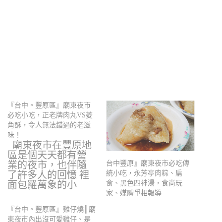
『台中。豐原區』廟東夜市
必吃小吃，正老牌肉丸VS菱
角酥，令人無法錯過的老滋
味！
廟東夜市在豐原地
區是個天天都有營
業的夜市，也伴隨
台中豐原』廟東夜市必吃傳
了許多人的回憶 裡
統小吃，永芳亭肉粽、扁
面包羅萬象的小
食、黑色四神湯，食尚玩
吃，新…
家、媒體爭相報導
『台中。豐原區』雞仔燒║廟
東夜市內出沒可愛雞仔、是