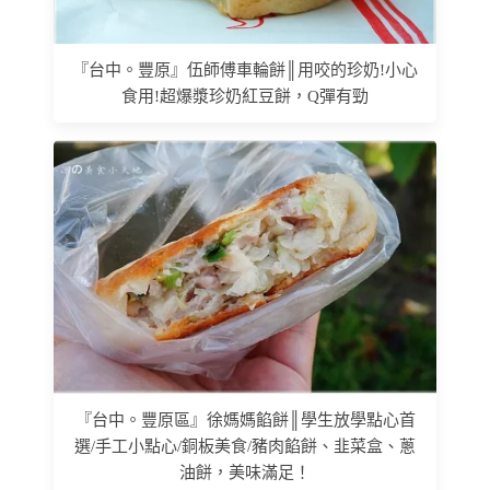
『台中。豐原』伍師傅車輪餅║用咬的珍奶!小心
食用!超爆漿珍奶紅豆餅，Q彈有勁
『台中。豐原區』徐媽媽餡餅║學生放學點心首
選/手工小點心/銅板美食/豬肉餡餅、韭菜盒、蔥
油餅，美味滿足！