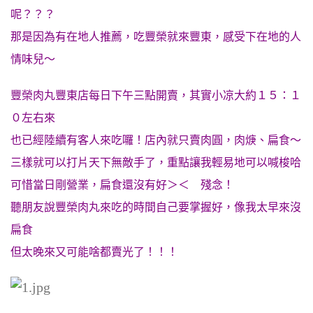
呢？？？
那是因為有在地人推薦，吃豐榮就來豐東，感受下在地的人
情味兒～
豐榮肉丸豐東店每日下午三點開賣，其實小凉大約１５：１
０左右來
也已經陸續有客人來吃囉！店內就只賣肉圓，肉焿、扁食～
三樣就可以打片天下無敵手了，重點讓我輕易地可以喊梭哈
可惜當日剛營業，扁食還沒有好＞＜ 殘念！
聽朋友說豐榮肉丸來吃的時間自己要掌握好，像我太早來沒
扁食
但太晚來又可能啥都賣光了！！！