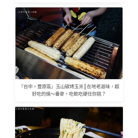
『台中。豐原區』玉山碳烤玉米║在地老滋味，超
好吃的燒～番麥，吃軟吃硬任你挑？