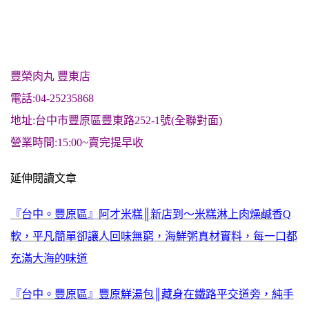
豐榮肉丸 豐東店
電話:04-25235868
地址:台中市豐原區豐東路252-1號(全聯對面)
營業時間:15:00~賣完提早收
延伸閱讀文章
『台中。豐原區』阿才米糕║新店到～米糕淋上肉燥鹹香Q
軟，平凡簡單卻讓人回味無窮，海鮮粥真材實料，每一口都
充滿大海的味道
『台中。豐原區』豐原鮮湯包║藏身在鐵路平交道旁，純手