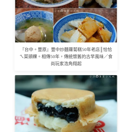
『台中。豐原』豐中炒麵蘿蔔糕50年老店║恰恰
ㄟ菜頭粿。相傳50年，傳統懷舊的古早風味／食
尚玩家浩角翔起