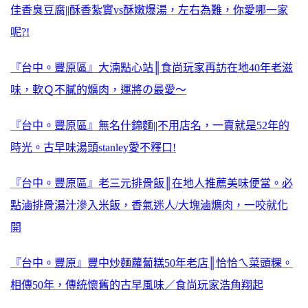
佳香臭豆腐||酥香紮實vs酥嫩爆湯，左右為難，你愛哪一家
呢?!
『台中。豐原區』大湳點心站║食尚玩家再訪在地40年老滋
味，軟Ｑ不膩的爌肉，運將の最愛～
『台中。豐原區』無名什錦麵||不用店名，一賣就是52年的
時光。古早味湯頭stanley愛不釋口!
『台中。豐原區』老三元排骨飯║在地人推薦美味便當。必
點滷排骨湯汁滲入米飯，香氣迷人/大塊滷爌肉，一咬就化
開
『台中。豐原』豐中炒麵蘿蔔糕50年老店║恰恰ㄟ菜頭粿。
相傳50年，傳統懷舊的古早風味／食尚玩家浩角翔起