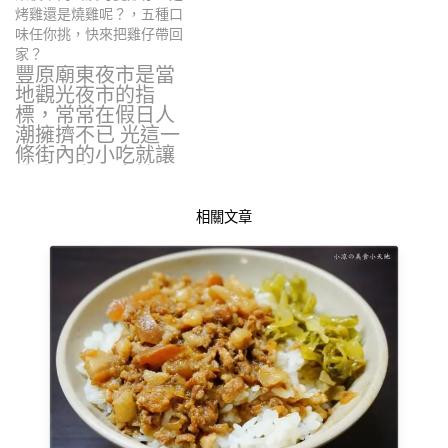
烤雞還是燒雞呢？，五種口
味任你挑，快來把雞仔帶回
家？
豐原廟東夜市是當
地觀光夜市的指
標，常常在假日人
潮擁擠不已 光這一
條街內的小吃就讓
我吃不完，應該說
每次…
相關文章