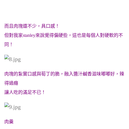
而且肉塊還不少，具口感！
但對我家stanley來說覺得偏硬些，這也是每個人對硬軟的不
同！
肉塊的紮實口感與筍丁的脆，融入醬汁鹹香滋味嘟嘟好，辣
得過癮
讓人吃的滿足不已！
肉羹