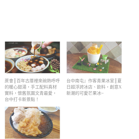
蔗會║百年古厝裡來碗熱呼呼
台中南屯』作客青果冰室║夏
的暖心甜湯，手工配料真材
日超浮誇冰店、飲料，創意X
實料，懷舊氛圍文青最愛，
新潮的可愛芒果冰~
台中打卡新景點！