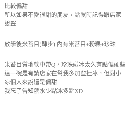
比較偏甜
所以如果不愛很甜的朋友，點餐時記得跟店家
說聲
放學後米苔目(肆步) 內有米苔目+粉粿+珍珠
米苔目質地軟中帶Q，珍珠碰冰太久有點偏硬些
這一碗是有請店家在幫我多加些挫冰，但對小
凉個人來說還是偏甜
我忘了告知糖水少點冰多點XD