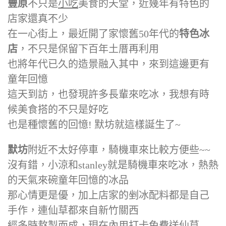
豐原
不只是
小吃
美食的天堂，近幾年有特色的
店家還真不少
在一心街上，最近開了家懷舊50年代的
特色冰
店
，不只是保留下百年土厝再利用
也將年代已久的造景融入其中，來到這邊更有
童年回憶
這天到訪，也發現許多長輩來吃冰，我想有時
候美食搭的不只是好吃
也是種懷舊的回憶! 默坊就這樣誕生了~
默坊
附近不太好停車，騎機車來比較方便些~~
沒有錯，小涼和stanley就是騎機車來吃冰，熱熱
的天氣來碗童年回憶的冰品
那心情更是優，加上店家的剉冰配料都是自己
手作，連仙草都來自新竹關西
經多時熬製而成，現在內用打卡免費送仙草