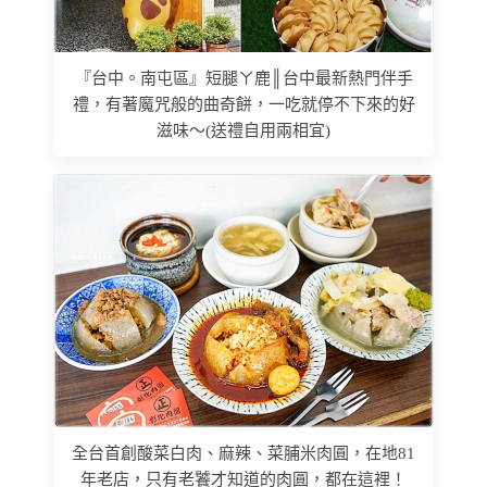
『台中。南屯區』短腿ㄚ鹿║台中最新熱門伴手
禮，有著魔咒般的曲奇餅，一吃就停不下來的好
滋味～(送禮自用兩相宜)
全台首創酸菜白肉、麻辣、菜脯米肉圓，在地81
年老店，只有老饕才知道的肉圓，都在這裡！