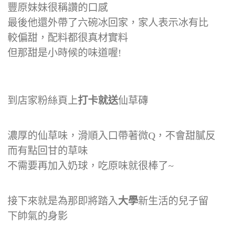
豐原妹妹很稱讚的口感
最後他還外帶了六碗冰回家，家人表示冰有比
較偏甜，配料都很真材實料
但那甜是小時候的味道喔!
到店家粉絲頁上
打卡就送
仙草磚
濃厚的仙草味，滑順入口帶著微Q，不會甜膩反
而有點回甘的草味
不需要再加入奶球，吃原味就很棒了~
接下來就是為那即將踏入
大學
新生活的兒子留
下帥氣的身影