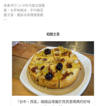
本果洋行│4.50年代復古懷舊
風，古早味剉冰、手作銀耳
蓮子湯、鳳梨冰茶樣樣推薦
~~
相關文章
『台中。西區』細細品嚐屬於西西里媽媽的好味