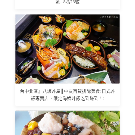
道─8巷23號
台中北區』八坂丼屋║中友百貨排隊美食!日式丼
飯專賣店，限定海鮮丼飯吃到賺到！!