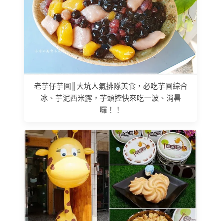
老芋仔芋圓║大坑人氣排隊美食，必吃芋圓綜合
冰、芋泥西米露，芋頭控快來吃一波、消暑
囉！！