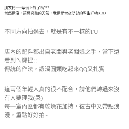
朋友們~~~準備上課了嗎???
當然還沒，這種炎熱的天氣，我還是當夜間部的學生好嚕XDD
不同方向拍過去，就是有不一樣的FU
店內的配料都出自老闆與老闆娘之手，當下還
看到ㄟ粿捏!!
傳統的作法，讓湯圓類吃起來QQ又扎實
這兩個年輕人真的很不配合，請他們轉過來沒
有人要理我(哭)
每一室內區都有乾燥花加持，復古中又帶點浪
漫，重點好好拍~