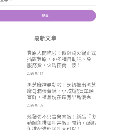
最新文章
豐原人開吃啦！似錦涮火鍋正式
插旗豐原，30多種自助吧、免
服務費，火鍋控衝一波！
2026-07-14
黑芝麻控暴動啦！芝初推出黑芝
麻Ｑ潤蛋黃酥，小7就能買單顆
嘗鮮，禮盒現在還有早鳥優惠
2026-07-09
鬍鬚張不只賣魯肉飯！新品『奧
勒岡魚排咖哩丼飯』開箱，酥脆
魚排配濃郁咖哩太可以！