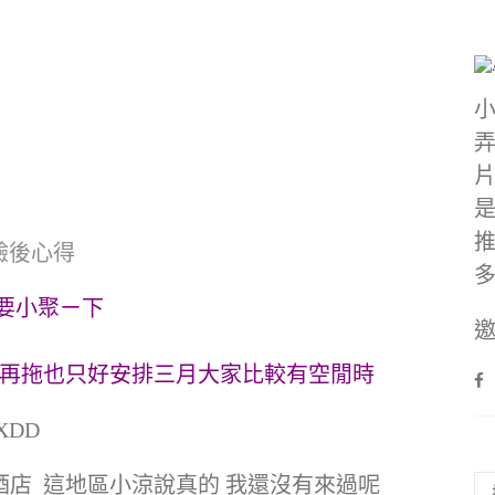
驗後心得
要小聚ㄧ下
邀
拖再拖也只好安排三月大家比較有空閒時
DD
店 這地區小涼說真的 我還沒有來過呢