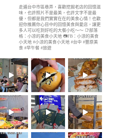
走遍台中市區巷弄，喜歡挖掘老店的回憶滋
味，也許照片不是最美，也許文字不是最
優，但都是我們實實在在的美食心情！也歡
迎你推薦你心目中的回憶美食與愛店，讓更
多人可以吃到好吃的大餐小吃～～
📑部落
格：小凉的美食小天地
📷FB：小涼的美食
小天地
#小涼的美食小天地 #台中 #豐原美
食 #早午餐 #旅遊