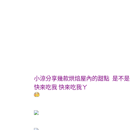
小涼分享幾款烘焙屋內的甜點 是不
快來吃我 快來吃我ㄚ