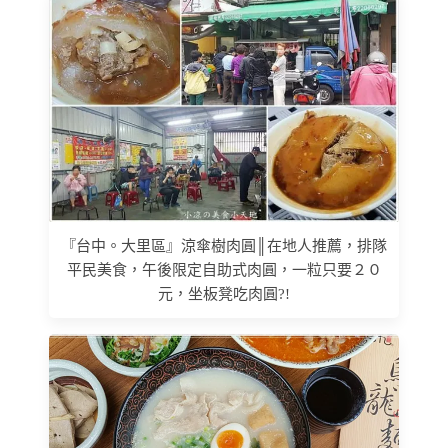
『台中。大里區』涼傘樹肉圓║在地人推薦，排隊
平民美食，午後限定自助式肉圓，一粒只要２０
元，坐板凳吃肉圓?!