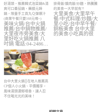
好湯頭，推薦韓式泡菜鍋&清
排骨飯/爌肉飯/炒麵，熱騰騰
爽可口番茄鍋，藥膳元蹄
的美食一大早就有?!
大里美食/大里早午
鍋，限量手工貢丸Ｑ彈爆汁
餐/中式料理/炒麵/大
(商業午餐只要168元唷~)
美味火鍋/台中火鍋
里小吃/台中早午餐/
推薦/台中鍋物推薦/
銅板美食 台中大里
大里夜市旁美食/大
的美食小吃真的很
里好吃火鍋推薦 八
多，要…
吋鍋 電話:04-2486…
台中大里火鍋║在地人推薦高
CP個人小火鍋、平價獨享，
風味湯頭濃郁噴香，讓人忍
不住喝光光的美味！
相關文章