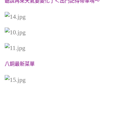
聽說再來天氣要變化了＜出門記得帶傘唷～
八銅最新菜單