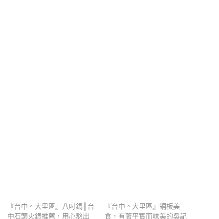
『台中。大里區』八吋鍋║台
『台中。大里區』銅板美
中石頭火鍋推薦，用心熬出
食，有著平實而味美的吳記