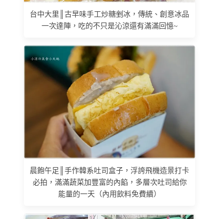
台中大里║古早味手工炒糖剉冰，傳統、創意冰品
一次達陣，吃的不只是沁涼還有滿滿回憶~
晨飽午足║手作韓系吐司盒子，浮誇飛機造景打卡
必拍，滿滿蔬菜加豐富的內餡，多層次吐司給你
能量的一天（內用飲料免費續）