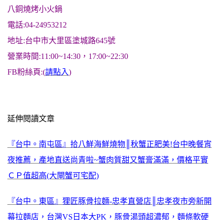
八銅燒烤小火鍋
電話:04-24953212
地址:台中市大里區塗城路645號
營業時間:11:00~14:30，17:00~22:30
FB粉絲頁:(
請點入
)
延伸閱讀文章
『台中。南屯區』拾八鮮海鮮燒物║秋蟹正肥美!台中晚餐宵
夜推薦，產地直送尚青啦~蟹肉質甜又蟹膏滿滿，價格平實
ＣＰ值超高(大閘蟹可宅配)
『台中。東區』狸匠豚骨拉麵-忠孝直營店║忠孝夜市旁新開
幕拉麵店，台灣VS日本大PK，豚骨湯頭超濃郁，麵條軟硬