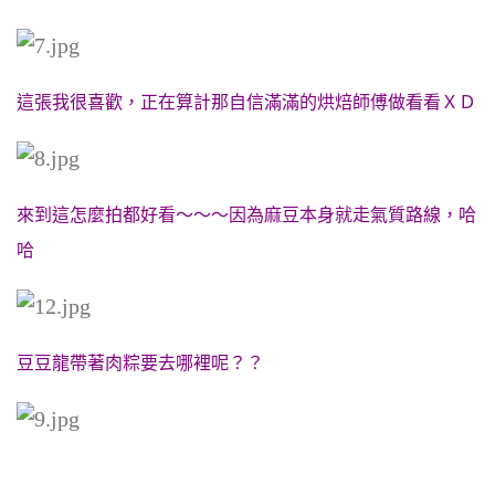
這張我很喜歡，正在算計那自信滿滿的烘焙師傅做看看ＸＤ
來到這怎麼拍都好看～～～因為麻豆本身就走氣質路線，哈
哈
豆豆龍帶著肉粽要去哪裡呢？？