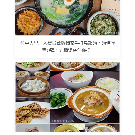
台中大里』大樓隱藏版獨家手打烏龍麵，麵條厚
實Q彈，九種湯底任你搭~