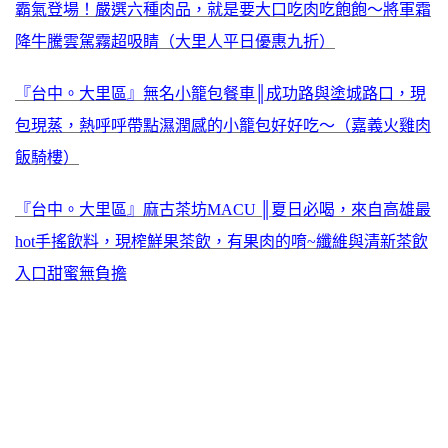
霸氣登場！嚴選六種肉品，就是要大口吃肉吃飽飽～將軍霜
降牛騰雲駕霧超吸睛（大里人平日優惠九折）
『台中。大里區』無名小籠包餐車║成功路與塗城路口，現
包現蒸，熱呼呼帶點濕潤感的小籠包好好吃～（嘉義火雞肉
飯騎樓）
『台中。大里區』麻古茶坊MACU ║夏日必喝，來自高雄最
hot手搖飲料，現榨鮮果茶飲，有果肉的唷~纖維與清新茶飲
入口甜蜜無負擔