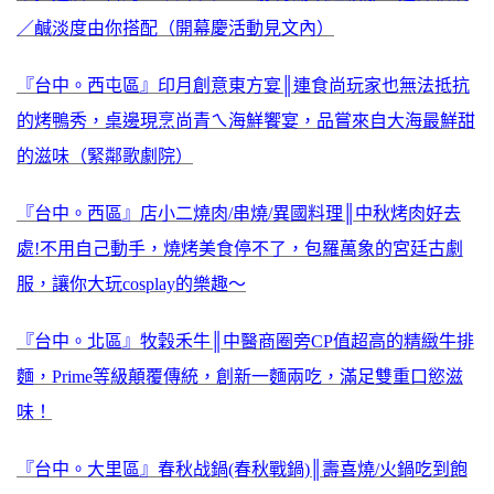
／鹹淡度由你搭配（開幕慶活動見文內）
『台中。西屯區』印月創意東方宴║連食尚玩家也無法抵抗
的烤鴨秀，桌邊現烹尚青ㄟ海鮮饗宴，品嘗來自大海最鮮甜
的滋味（緊鄰歌劇院）
『台中。西區』店小二燒肉/串燒/異國料理║中秋烤肉好去
處!不用自己動手，燒烤美食停不了，包羅萬象的宮廷古劇
服，讓你大玩cosplay的樂趣～
『台中。北區』牧穀禾牛║中醫商圈旁CP值超高的精緻牛排
麵，Prime等級顛覆傳統，創新一麵兩吃，滿足雙重口慾滋
味！
『台中。大里區』春秋战鍋(春秋戰鍋)║壽喜燒/火鍋吃到飽