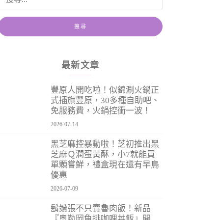
最新文章
豐原人開吃啦！似錦涮火鍋正
式插旗豐原，30多種自助吧、
免服務費，火鍋控衝一波！
2026-07-14
黑芝麻控暴動啦！芝初推出黑
芝麻Ｑ潤蛋黃酥，小7就能買
單顆嘗鮮，禮盒現在還有早鳥
優惠
2026-07-09
鬍鬚張不只賣魯肉飯！新品
『奧勒岡魚排咖哩丼飯』開