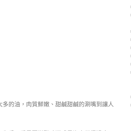
太多的油，肉質鮮嫩、甜鹹甜鹹的涮嘴到讓人