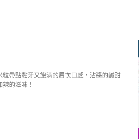
米粒帶點黏牙又飽滿的層次口感，沾醬的鹹甜
加辣的滋味！