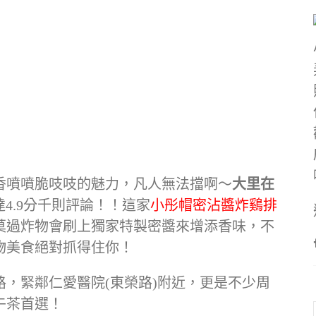
香噴噴脆吱吱的魅力，凡人無法擋啊〜
大里在
達4.9分千則評論！！這家
小彤帽密沾醬炸鷄排
莫過炸物會刷上獨家特製密醬來增添香味，不
物美食絕對抓得住你！
路，緊鄰仁愛醫院(東榮路)附近，更是不少周
午茶首選！