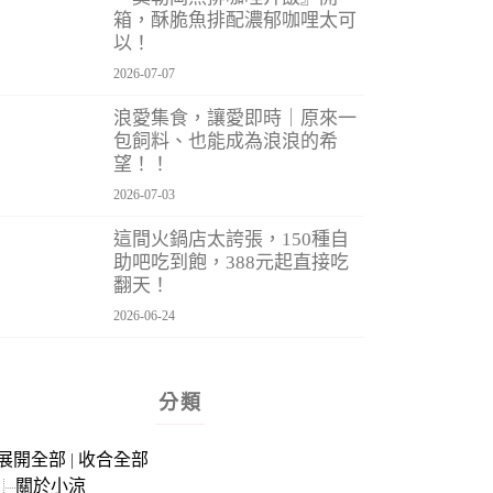
箱，酥脆魚排配濃郁咖哩太可
以！
2026-07-07
浪愛集食，讓愛即時｜原來一
包飼料、也能成為浪浪的希
望！！
2026-07-03
這間火鍋店太誇張，150種自
助吧吃到飽，388元起直接吃
翻天！
2026-06-24
分類
展開全部
|
收合全部
關於小涼