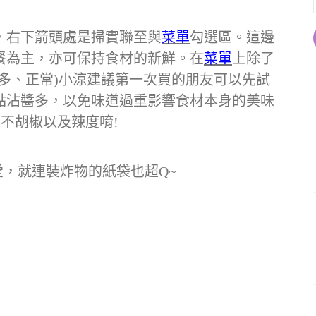
，右下箭頭處是掃實聯至與
菜單
勾選區。這邊
餐為主，亦可保持食材的新鮮。在
菜單
上除了
多、正常)小涼建議第一次買的朋友可以先試
點沾醬多，以免味道過重影響食材本身的美味
是不胡椒以及辣度唷!
可愛，就連裝炸物的紙袋也超Q~