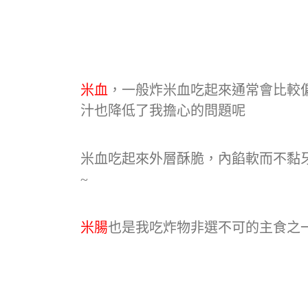
米血
，一般炸米血吃起來通常會比較
汁也降低了我擔心的問題呢
米血吃起來外層酥脆，內餡軟而不黏
~
米腸
也是我吃炸物非選不可的主食之