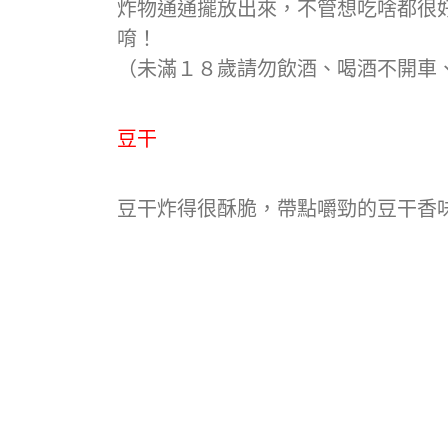
炸物通通擺放出來，不管想吃啥都很
唷！
（未滿１８歲請勿飲酒、喝酒不開車
豆干
豆干炸得很酥脆，帶點嚼勁的豆干香味