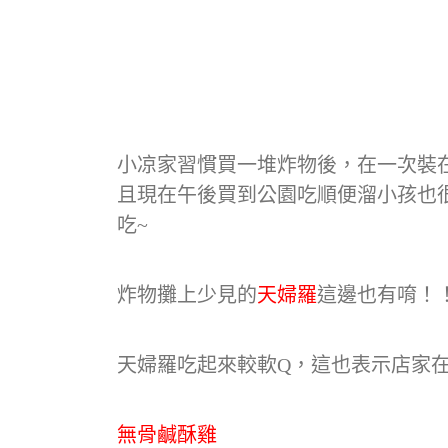
小凉家習慣買一堆炸物後，在一次裝
且現在午後買到公園吃順便溜小孩也
吃~
炸物攤上少見的
天婦羅
這邊也有唷！
天婦羅吃起來較軟Q，這也表示店家
無骨鹹酥雞