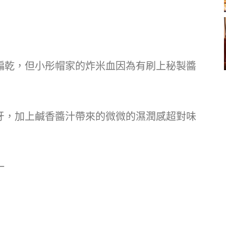
偏乾，但小彤帽家的炸米血因為有刷上秘製醬
牙，加上鹹香醬汁帶來的微微的濕潤感超對味
一