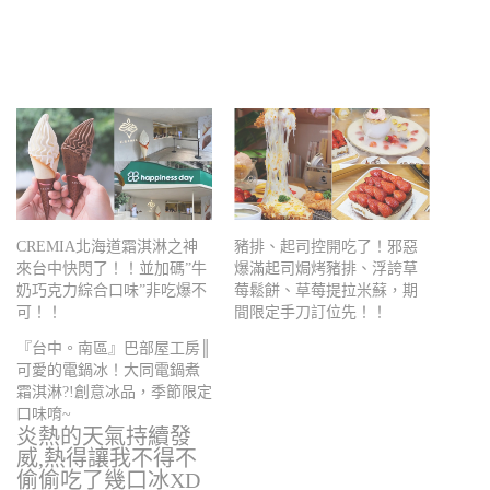
CREMIA北海道霜淇淋之神
豬排、起司控開吃了！邪惡
來台中快閃了！！並加碼”牛
爆滿起司焗烤豬排、浮誇草
奶巧克力綜合口味”非吃爆不
莓鬆餅、草莓提拉米蘇，期
可！！
間限定手刀訂位先！！
『台中。南區』巴部屋工房║
可愛的電鍋冰！大同電鍋煮
霜淇淋?!創意冰品，季節限定
口味唷~
炎熱的天氣持續發
威,熱得讓我不得不
偷偷吃了幾口冰XD