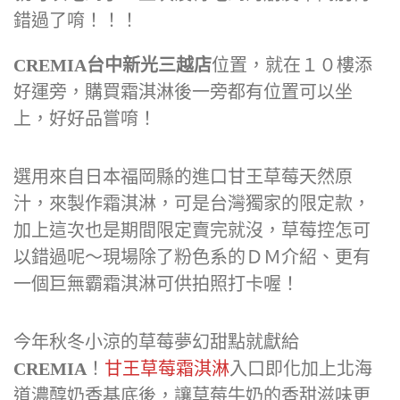
錯過了唷！！！
CREMIA台中新光三越店
位置，就在１０樓添
好運旁，購買霜淇淋後一旁都有位置可以坐
上，好好品嘗唷！
選用來自日本福岡縣的進口甘王草莓天然原
汁，來製作霜淇淋，可是台灣獨家的限定款，
加上這次也是期間限定賣完就沒，草莓控怎可
以錯過呢～現場除了粉色系的ＤＭ介紹、更有
一個巨無霸霜淇淋可供拍照打卡喔！
今年秋冬小涼的草莓夢幻甜點就獻給
CREMIA
！
甘王草莓霜淇淋
入口即化加上北海
道濃醇奶香基底後，讓草莓牛奶的香甜滋味更