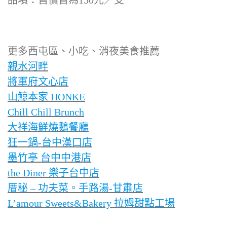
品項：售價皆為150元／支
更多西屯區、小吃、消夜美食推薦
親水河畔
將軍府文心店
山鯨本家 HONKE
Chill Chill Brunch
大祥海鮮燒鵝餐廳
狂一鍋-台中漢口店
墨竹亭 台中中港店
the Diner 樂子台中店
厝秘 – 功夫菜。手路湯-甘肅店
L’amour Sweets&Bakery 拉姆甜點工場