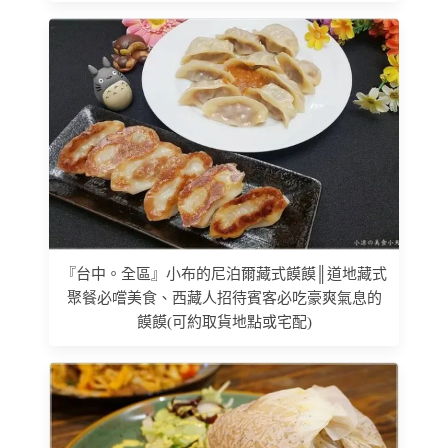
『台中。全區』小布的尼泊爾藏式饃饃║道地藏式
聚餐必嚐美食、西藏人招待賓客必吃豪爽氣息的
饃饃(可約取貨地點或宅配)