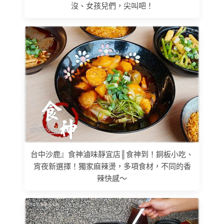
沒、女孩兒們，尖叫吧！
台中沙鹿』食神滷味靜宜店║食神到！銅板小吃、
宵夜新選擇！獨家麻辣燙，多項食材，不同的香
辣快感～