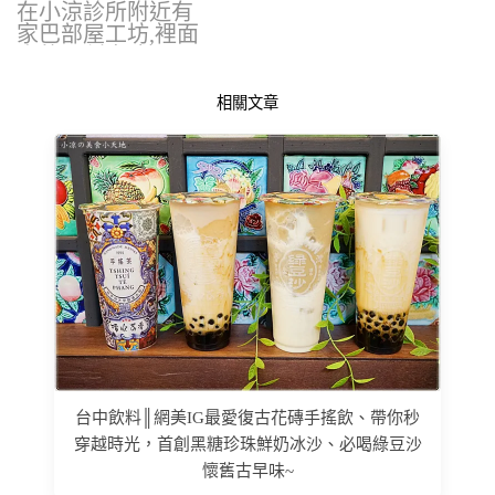
在小涼診所附近有
家巴部屋工坊,裡面
賣的是創意冰…
相關文章
台中飲料║網美IG最愛復古花磚手搖飲、帶你秒
穿越時光，首創黑糖珍珠鮮奶冰沙、必喝綠豆沙
懷舊古早味~