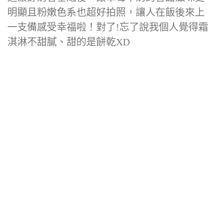
明顯且粉嫩色系也超好拍照，讓人在飯後來上
一支備感受幸福啦！對了!忘了說我個人覺得霜
淇淋不甜膩、甜的是餅乾XD