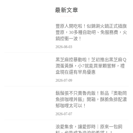
最新文章
豐原人開吃啦！似錦涮火鍋正式插旗
豐原，30多種自助吧、免服務費，火
鍋控衝一波！
2026-08-03
黑芝麻控暴動啦！芝初推出黑芝麻Ｑ
潤蛋黃酥，小7就能買單顆嘗鮮，禮
盒現在還有早鳥優惠
2026-07-09
鬍鬚張不只賣魯肉飯！新品『奧勒岡
魚排咖哩丼飯』開箱，酥脆魚排配濃
郁咖哩太可以！
2026-07-07
浪愛集食，讓愛即時｜原來一包飼