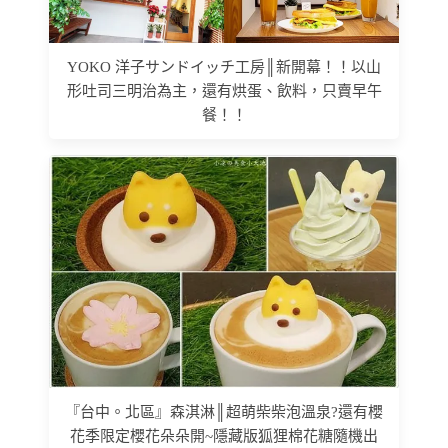
YOKO 洋子サンドイッチ工房║新開幕！！以山
形吐司三明治為主，還有烘蛋、飲料，只賣早午
餐！！
『台中。北區』森淇淋║超萌柴柴泡溫泉?還有櫻
花季限定櫻花朵朵開~隱藏版狐狸棉花糖隨機出