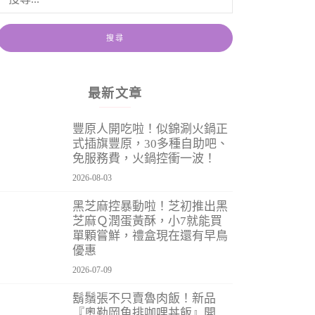
最新文章
豐原人開吃啦！似錦涮火鍋正
式插旗豐原，30多種自助吧、
免服務費，火鍋控衝一波！
2026-08-03
黑芝麻控暴動啦！芝初推出黑
芝麻Ｑ潤蛋黃酥，小7就能買
單顆嘗鮮，禮盒現在還有早鳥
優惠
2026-07-09
鬍鬚張不只賣魯肉飯！新品
『奧勒岡魚排咖哩丼飯』開