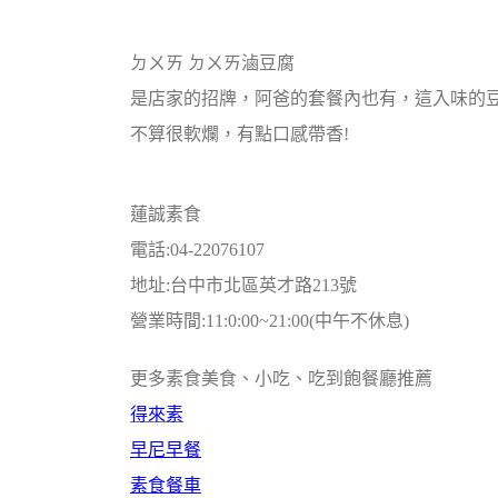
ㄉㄨㄞ ㄉㄨㄞ滷豆腐
是店家的招牌，阿爸的套餐內也有，這入味的
不算很軟爛，有點口感帶香!
蓮誠素食
電話:04-22076107
地址:台中市北區英才路213號
營業時間:11:0:00~21:00(中午不休息)
更多素食美食、小吃、吃到飽餐廳推薦
得來素
早尼早餐
素食餐車