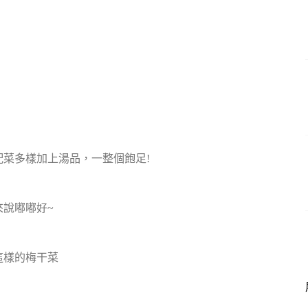
菜多樣加上湯品，一整個飽足!
說嘟嘟好~
這樣的梅干菜