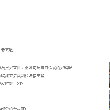
我喜歡!
認為是米苔目，但她可是貨真價實的米粉喔
頭喝起來清爽胡椒味偏重些
我就吃飽了XD
都愛的食材阿!