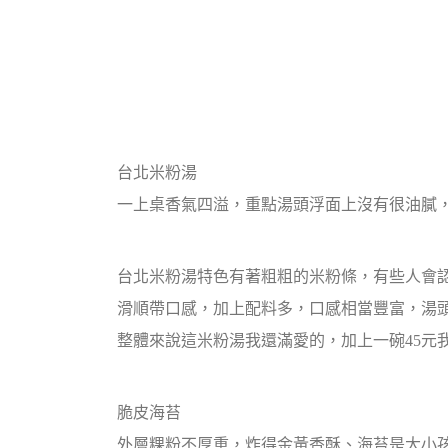
台北米粉湯
一上桌香氣四溢，重點湯頭浮面上沒有很油膩，
台北米粉湯特色有著粗粗的米粉條，有些人會
滑順帶口感，加上配料多，口感相當豐富，湯
整體來說這米粉湯我還滿愛的，加上一碗45元
脆皮海苔
外層粿粉不厚重，炸得金黃香酥、海苔是大小孩