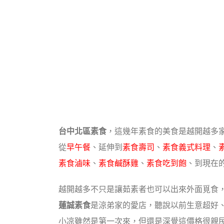
台中北區素食
，這幾年素食的美食是越開越多
從
早午餐
、延伸到
素食壽司
、
素食義式料理
、
素食滷味
、
素食鹹酥雞
、
素食吃到飽
、到現在
越開越多不只是讓茹素者也可以出來外面覓食
蓮誠素食
是涼弟家的愛店，聽說以前生意超好
小凉雖然是第一次來，但還是深覺這價格很親