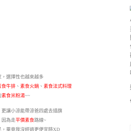
家，選擇性也越來越多
素食牛排
、
素食火鍋
、
素食法式料理
的
素食米粉湯
~~
，更讓小涼能帶涼爸四處去插旗
、因為走
平價素食
路線~
民，畢竟我沒經過更便宜時XD