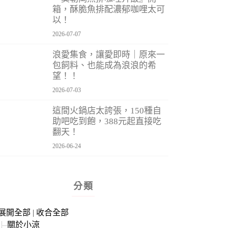
箱，酥脆魚排配濃郁咖哩太可
以！
2026-07-07
浪愛集食，讓愛即時｜原來一
包飼料、也能成為浪浪的希
望！！
2026-07-03
這間火鍋店太誇張，150種自
助吧吃到飽，388元起直接吃
翻天！
2026-06-24
分類
展開全部
|
收合全部
關於小涼