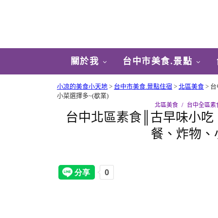
關於我
台中市美食.景點
小凉的美食小天地
>
台中市美食.景點住宿
>
北區美食
>
台
小菜選擇多~(歇業)
北區美食
台中全區素
台中北區素食║古早味小吃
餐、炸物、小