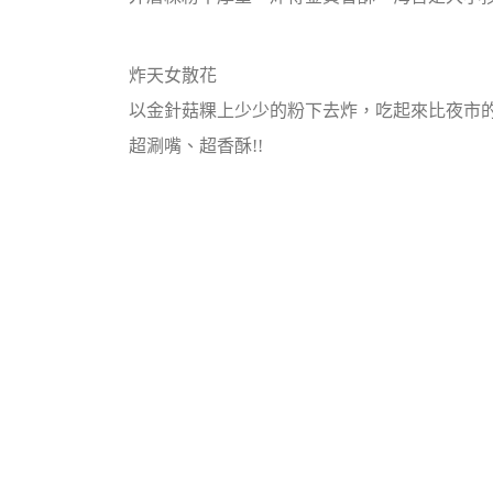
炸天女散花
以金針菇粿上少少的粉下去炸，吃起來比夜市的
超涮嘴、超香酥!!