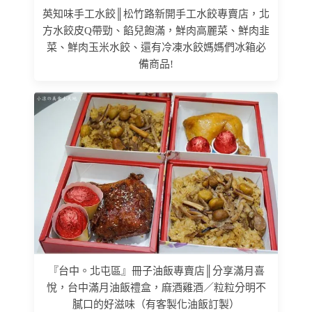
英知味手工水餃║松竹路新開手工水餃專賣店，北
方水餃皮Q帶勁、餡兒飽滿，鮮肉高麗菜、鮮肉韭
菜、鮮肉玉米水餃、還有冷凍水餃媽媽們冰箱必
備商品!
『台中。北屯區』冊子油飯專賣店║分享滿月喜
悅，台中滿月油飯禮盒，麻酒雞酒／粒粒分明不
膩口的好滋味（有客製化油飯訂製）