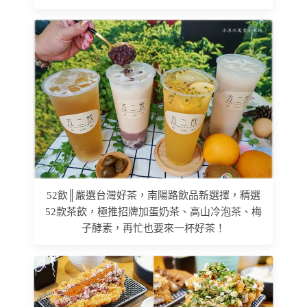
52飲║嚴選台灣好茶，南陽路飲品新選擇，精選
52款茶飲，極推招牌加蛋奶茶、高山冷泡茶、梅
子酵素，再忙也要來一杯好茶！