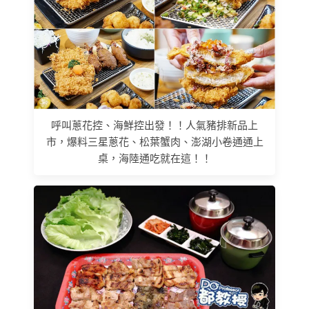
呼叫蔥花控、海鮮控出發！！人氣豬排新品上
市，爆料三星蔥花、松葉蟹肉、澎湖小卷通通上
桌，海陸通吃就在這！！