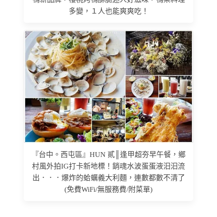
多變，１人也能爽爽吃！
『台中。西屯區』HUN 貳║逢甲超夯早午餐，鄉
村風外拍IG打卡新地標！銷魂水波蛋蛋液汨汨流
出．．．爆炸的蛤蠣義大利麵，連數都數不清了
(免費WiFi/無服務費/附菜單)