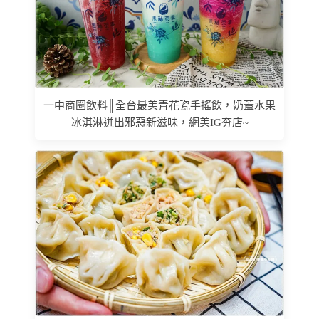
一中商圈飲料║全台最美青花瓷手搖飲，奶蓋水果
冰淇淋迸出邪惡新滋味，網美IG夯店~