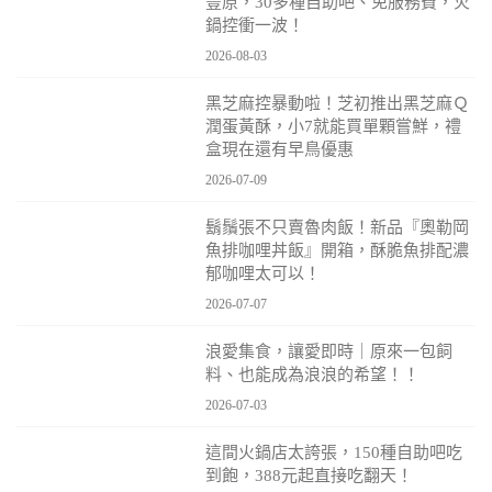
豐原，30多種自助吧、免服務費，火
鍋控衝一波！
2026-08-03
黑芝麻控暴動啦！芝初推出黑芝麻Ｑ
潤蛋黃酥，小7就能買單顆嘗鮮，禮
盒現在還有早鳥優惠
2026-07-09
鬍鬚張不只賣魯肉飯！新品『奧勒岡
魚排咖哩丼飯』開箱，酥脆魚排配濃
郁咖哩太可以！
2026-07-07
浪愛集食，讓愛即時｜原來一包飼
料、也能成為浪浪的希望！！
2026-07-03
這間火鍋店太誇張，150種自助吧吃
到飽，388元起直接吃翻天！