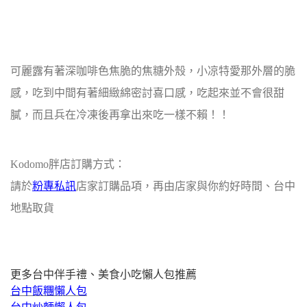
可麗露有著深咖啡色焦脆的焦糖外殼，小凉特愛那外層的脆
感，吃到中間有著細緻綿密討喜口感，吃起來並不會很甜
膩，而且兵在冷凍後再拿出來吃一樣不賴！！
Kodomo胖店訂購方式：
請於
粉專私訊
店家訂購品項，再由店家與你約好時間、台中
地點取貨
更多台中伴手禮、美食小吃懶人包推薦
台中飯糰懶人包