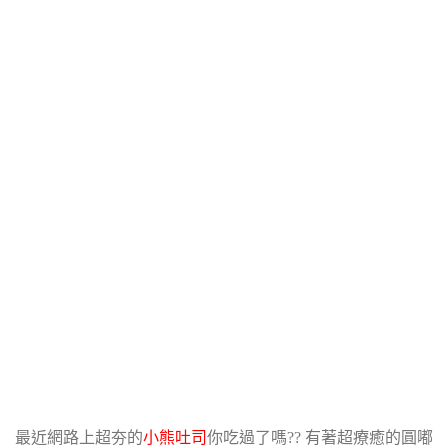
最近網路上超夯的
小熊吐司
你吃過了嗎?? 有著超療癒的圓嘟