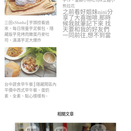
手作。童趣小熊吐司&立體小
熊拉花
之前看好姐妹nini分
享了大喜咖啡,那時
候我就筆記下來 找
三田xShasha║芋頭控看過
天要和我的好友們
來，每日限量芋泥餐包、隱
一同前往,想不到當
藏版芋見烤肉嫩蛋丹麥吐
時看ni…
司，滿滿芋泥大爆炸
台中蔬食早午餐║隱藏鬧區內
平價中西式早午餐、蛋奶
素、全素、點心樣樣有~
相關文章