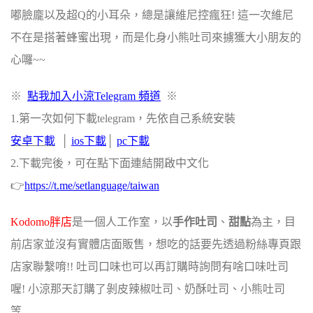
嘟臉龐以及超Q的小耳朵，總是讓維尼控瘋狂! 這一次維尼
不在是搭著蜂蜜出現，而是化身小熊吐司來擄獲大小朋友的
心囉~~
※
點我加入小涼Telegram 頻道
※
1.第一次如何下載telegram，先依自己系統安裝
安卓下載
‭ │
i
os下載
│
pc下載
2.下載完後，可在點下面連結開啟中文化
👉
https://t.me/setlanguage/taiwan‬
Kodomo胖店
是一個人工作室，以
手作吐司
、
甜點
為主，目
前店家並沒有實體店面販售，想吃的話要先透過粉絲專頁跟
店家聯繫唷!! 吐司口味也可以再訂購時詢問有啥口味吐司
喔! 小涼那天訂購了剝皮辣椒吐司、奶酥吐司、小熊吐司
等…