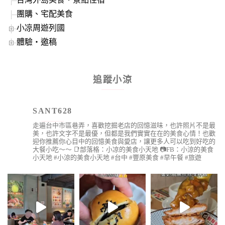
團購、宅配美食
小凉周遊列國
體驗‧邀稿
追蹤小涼
SANT628
走遍台中市區巷弄，喜歡挖掘老店的回憶滋味，也許照片不是最
美，也許文字不是最優，但都是我們實實在在的美食心情！也歡
迎你推薦你心目中的回憶美食與愛店，讓更多人可以吃到好吃的
大餐小吃～～
📑部落格：小凉的美食小天地
📷FB：小涼的美食
小天地
#小涼的美食小天地 #台中 #豐原美食 #早午餐 #旅遊