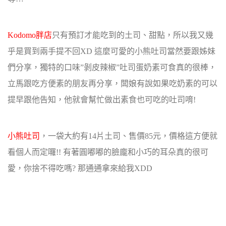
Kodomo胖店
只有預訂才能吃到的土司、甜點，所以我又幾
乎是買到兩手提不回XD 這麼可愛的小熊吐司當然要跟姊妹
們分享，獨特的口味”剝皮辣椒”吐司蛋奶素可食真的很棒，
立馬跟吃方便素的朋友再分享，闆娘有說如果吃奶素的可以
提早跟他告知，他就會幫忙做出素食也可吃的吐司唷!
小熊吐司
，一袋大約有14片土司、售價85元，價格這方便就
看個人而定囉!! 有著圓嘟嘟的臉龐和小巧的耳朵真的很可
愛，你捨不得吃嗎? 那通通拿來給我XDD