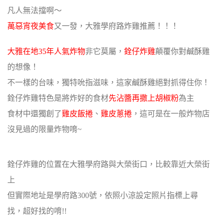
凡人無法擋啊〜
萬惡宵夜美食
又一發，大雅學府路炸雞推薦！！！
大雅在地35年人氣炸物
非它莫屬，
銓仔炸雞
顛覆你對鹹酥雞
的想像！
不一樣的台味，獨特吮指滋味，這家鹹酥雞絕對抓得住你！
銓仔炸雞特色是將炸好的食材
先沾醬再撒上胡椒粉
為主
食材中還獨創了
雞皮飯捲
、
雞皮蔥捲
，這可是在一般炸物店
沒見過的限量炸物唷~
銓仔炸雞的位置在大雅學府路與大榮街口，比較靠近大榮街
上
但實際地址是學府路300號，依照小涼設定照片指標上尋
找，超好找的唷!!