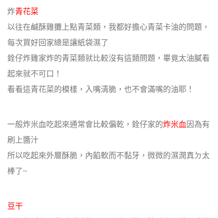
炸
青花菜
以往在鹹酥雞攤上點青菜類，我都好擔心青菜卡油的問題，
每次買好回家總是讓紙袋濕了
銓仔炸雞家炸的青菜類就比較沒有這類問題，畢竟太油膩看
起來就不可口！
看看這青花菜的模樣，入嘴清脆，也不會滿嘴的油耶！
一般炸米血吃起來通常會比較偏乾，銓仔家的
炸米血
因為有
刷上醬汁
所以吃起來外層酥脆，內餡軟而不黏牙，微微的濕潤真ㄉ太
棒了~
豆干