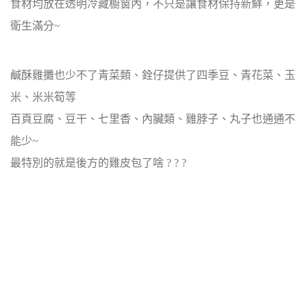
食材均放在透明冷藏櫥窗內，不只是讓食材保持新鮮，更是
衛生滿分~
鹹酥雞攤也少不了青菜類、銓仔提供了四季豆、青花菜、玉
米、米米筍等
百頁豆腐、豆干、七里香、內臟類、雞脖子、丸子也通通不
能少~
最特別的就是後方的雞皮包了啥 ? ? ?