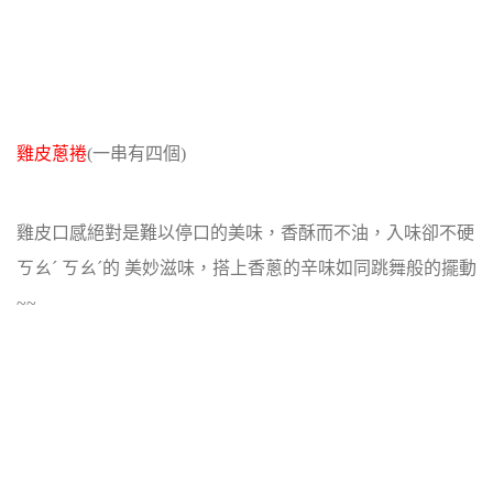
雞皮蔥捲
(一串有四個)
雞皮口感絕對是難以停口的美味，香酥而不油，入味卻不硬
ㄎㄠˊ ㄎㄠˊ的 美妙滋味，搭上香蔥的辛味如同跳舞般的擺動
~~