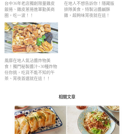
台中36年老店獨創限量雞皮
在地人不想告訴你！隱藏版
飯捲、雞皮蔥捲進軍勤美商
排隊美食，特製沾醬鹹酥
圈，吃一波！！
雞，超夠味宵夜就在這！
風靡在地人氣沾醬炸物美
食！獨門秘製醬汁+30種炸物
任你挑，吃貨不能不知的午
茶、宵夜首選就在這！！
相關文章