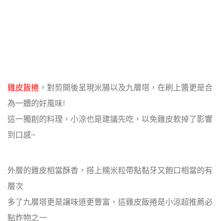
雞皮飯捲
，對剪開後呈現米腸以及九層塔，在刷上醬更是合
為一體的好風味!
這一獨創的料理，小涼也是建議先吃，以免雞皮軟掉了影響
到口感~
外層的雞皮相當酥香，搭上糯米粒帶點黏牙又飽口相當的有
層次
多了九層塔更是讓味道更豐富，這雞皮飯捲是小涼超推薦必
點炸物之一