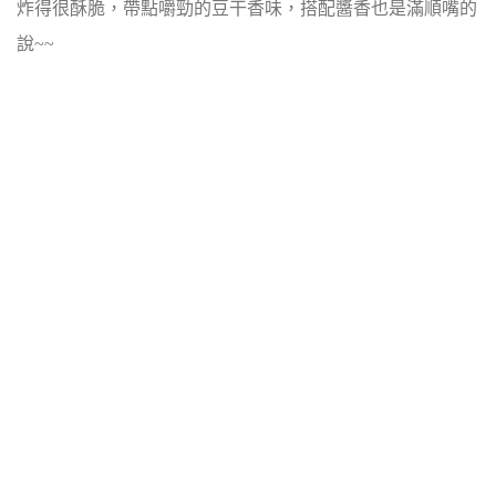
炸得很酥脆，帶點嚼勁的豆干香味，搭配醬香也是滿順嘴的
說~~