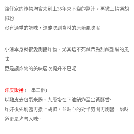
銓仔家的炸物均會先刷上35年來不變的醬汁，再撒上精選胡
椒粉
沒有過重的調味，還能吃到食材的原始風味呢
小涼本身就很愛刷醬炸物，尤其這不死鹹帶點甜鹹甜鹹的風
味
更是讓炸物的美味層次提升不已呢
雞皮飯捲
(一串三個)
以雞皮去包裹米腸、九層塔在下油鍋炸至金黃酥香~
炸好後先刷醬再撒上胡椒，並貼心的對半剪開再刷醬，讓味
道更是均勻入味~