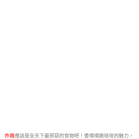
炸雞
應該是全天下最邪惡的食物吧！香噴噴脆吱吱的魅力，