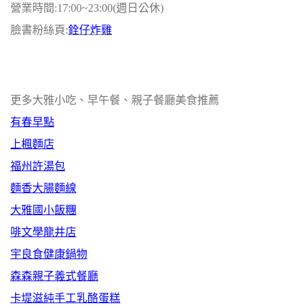
營業時間:17:00~23:00(週日公休)
臉書粉絲頁:
銓仔炸雞
更多大雅小吃、早午餐、親子餐廳美食推薦
有春早點
上楓麵店
福州許湯包
麵香大腸麵線
大雅國小飯糰
啡文學龍井店
宇良食健康鍋物
森森親子義式餐廳
卡堤滋純手工乳酪蛋糕