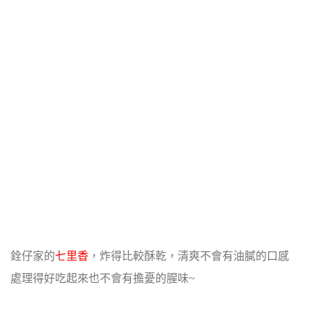
銓仔家的
七里香
，炸得比較酥乾，清爽不會有油膩的口感
處理得好吃起來也不會有擔憂的腥味~