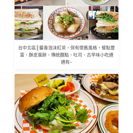
台中北區║馨香泡沫紅茶，保有懷舊風格，餐點豐
富、酥皮蛋餅、傳統麵點、吐司、古早味小吃通
通有~