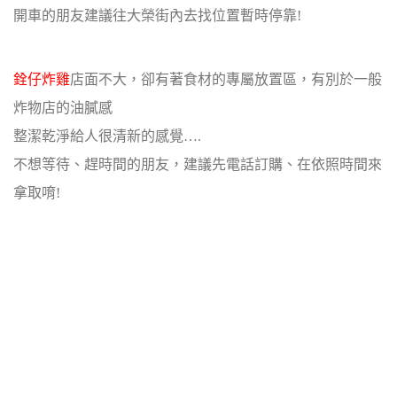
開車的朋友建議往大榮街內去找位置暫時停靠!
銓仔炸雞
店面不大，卻有著食材的專屬放置區，有別於一般
炸物店的油膩感
整潔乾淨給人很清新的感覺….
不想等待、趕時間的朋友，建議先電話訂購、在依照時間來
拿取唷!