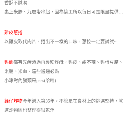
香酥不膩嘴
裹上米腸、九層塔串起，因為搞工所以每日可是限量提供…
雞皮蔥捲
以雞皮取代肉片，捲出不一樣的口味，蔥控一定要試試~
雞翅
都有先醃漬過再裹粉炸酥，雞皮、甜不辣、雞蛋豆腐、
米腸、米血、這些通通必點
小凉對內臟類是pass(哈哈)
銓仔炸物
今年邁入第35年，不管是在食材上的挑選堅持，就
連炸物區也整理得很乾淨