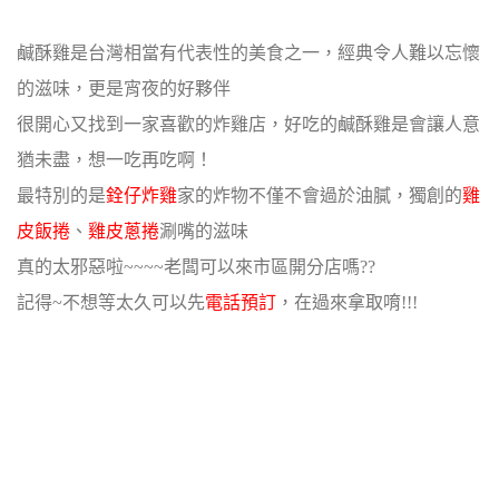
鹹酥雞是台灣相當有代表性的美食之一，經典令人難以忘懷
的滋味，更是宵夜的好夥伴
很開心又找到一家喜歡的炸雞店，好吃的鹹酥雞是會讓人意
猶未盡，想一吃再吃啊！
最特別的是
銓仔炸雞
家的炸物不僅不會過於油膩，獨創的
雞
皮飯捲
、
雞皮蔥捲
涮嘴的滋味
真的太邪惡啦~~~~老闆可以來市區開分店嗎??
記得~不想等太久可以先
電話預訂
，在過來拿取唷!!!