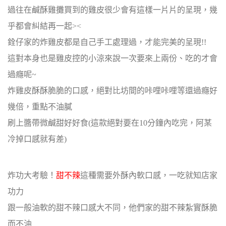
過往在鹹酥雞攤買到的雞皮很少會有這樣一片片的呈現，幾
乎都會糾結再一起><
銓仔家的炸雞皮都是自己手工處理過，才能完美的呈現!!
這對本身也是雞皮控的小涼來說一次要來上兩份、吃的才會
過癮呢~
炸雞皮酥酥脆脆的口感，絕對比坊間的咔哩咔哩等還過癮好
幾倍，重點不油膩
刷上醬帶微鹹甜好好食(這款絕對要在10分鐘內吃完，阿某
冷掉口感就有差)
炸功大考驗！
甜不辣
這種需要外酥內軟口感，一吃就知店家
功力
跟一般油軟的甜不辣口感大不同，他們家的甜不辣紮實酥脆
而不油