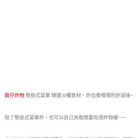
銓仔炸物
懸掛式菜單 精選30種食材，炸出香噴噴的好滋味~
除了懸掛式菜單外，也可以自己夾取想要吃得炸物喔~~~