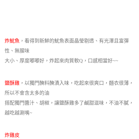
炸魷魚
，看得到新鮮的魷魚表面晶瑩剔透、有光澤且富彈
性、無腥味
大小、厚度嘟嘟好，炸起來肉質軟Q，口感相當好~~
鹽酥雞
，以獨門醃料醃漬入味，吃起來很爽口，麵衣很薄，
所以不會含太多的油
搭配獨門醬汁、胡椒，讓鹽酥雞多了鹹甜滋味，不油不膩，
越吃越涮嘴~
炸雞皮