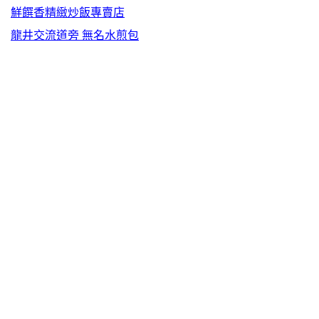
鮮饌香精緻炒飯專賣店
龍井交流道旁 無名水煎包