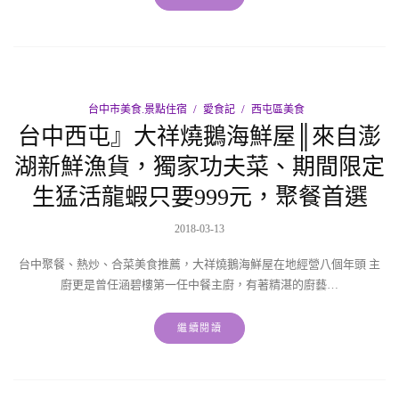
台中市美食.景點住宿
愛食記
西屯區美食
台中西屯』大祥燒鵝海鮮屋║來自澎
湖新鮮漁貨，獨家功夫菜、期間限定
生猛活龍蝦只要999元，聚餐首選
2018-03-13
台中聚餐、熱炒、合菜美食推薦，大祥燒鵝海鮮屋在地經營八個年頭 主
廚更是曾任涵碧樓第一任中餐主廚，有著精湛的廚藝…
繼續閱讀