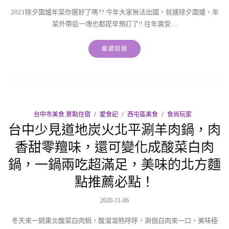
2021除夕圍爐年菜你選好了嗎?? 今年大家無法出國，就連除夕圍爐、年
菜外帶這一塊也都提早預訂了!! 往年廣受…
繼續閱讀
台中市美食.景點住宿
愛食記
西屯區美食
食尚玩家
台中少見道地炭火北平涮羊肉鍋，肉
香甜零羶味，還可變化成酸菜白肉
鍋，一鍋兩吃超滿足，美味的北方麵
點推薦必點！
2020-11-06
冬天來一鍋東北酸菜白肉鍋，酸溜溜熱呼呼，涮個白肉來一口，美味極