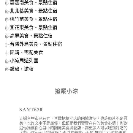
雲嘉南美食‧景點住宿
北北基美食‧景點住宿
桃竹苗美食‧景點住宿
宜花東美食‧景點住宿
高屏美食‧景點住宿
台灣外島美食‧景點住宿
團購、宅配美食
小凉周遊列國
體驗‧邀稿
追蹤小涼
SANT628
走遍台中市區巷弄，喜歡挖掘老店的回憶滋味，也許照片不是最
美，也許文字不是最優，但都是我們實實在在的美食心情！也歡
迎你推薦你心目中的回憶美食與愛店，讓更多人可以吃到好吃的
大餐小吃～～
📑部落格：小凉的美食小天地
📷FB：小涼的美食