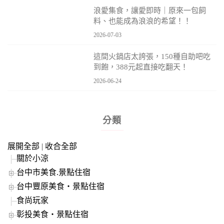
浪愛集食，讓愛即時｜原來一包飼
料、也能成為浪浪的希望！！
2026-07-03
這間火鍋店太誇張，150種自助吧吃
到飽，388元起直接吃翻天！
2026-06-24
分類
展開全部
|
收合全部
關於小涼
台中市美食.景點住宿
台中豐原美食‧景點住宿
食尚玩家
彰投美食‧景點住宿