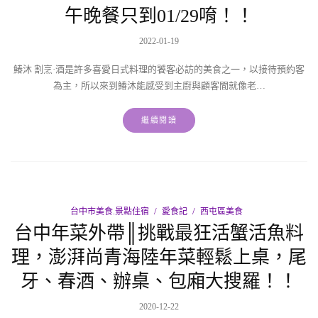
午晚餐只到01/29唷！！
2022-01-19
鰆沐 割烹·酒是許多喜愛日式料理的饕客必訪的美食之一，以接待預約客
為主，所以來到鰆沐能感受到主廚與顧客間就像老…
繼續閱讀
台中市美食.景點住宿
愛食記
西屯區美食
台中年菜外帶║挑戰最狂活蟹活魚料
理，澎湃尚青海陸年菜輕鬆上桌，尾
牙、春酒、辦桌、包廂大搜羅！！
2020-12-22