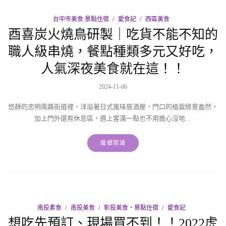
台中市美食.景點住宿
愛食記
西區美食
酉喜炭火燒鳥研製｜吃貨不能不知的
職人級串燒，餐點種類多元又好吃，
人氣深夜美食就在這！！
2024-11-06
悠靜的忠明南路街道裡，洋溢著日式風味居酒屋，門口的植栽綠意盎然，
加上門外還有休息區，遇上客滿一點也不用擔心沒地…
繼續閱讀
南投素食
南投美食
彰投美食‧景點住宿
愛食記
想吃先預訂、現場買不到！！2022虎