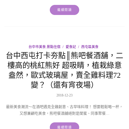
繼續閱讀
台中市美食.景點住宿
愛食記
西屯區美食
台中西屯打卡夯點║熊吧餐酒舖，二
樓高的桃紅熊好 超吸睛，植栽綠意
盎然，歐式玻璃屋，賣全雞料理72
變？（還有宵夜場）
2018-12-23
最新美食潮流〜在酒吧遇見全雞創意、古早味料理！ 想要輕鬆喝一杯，
又想兼顧吃美食，熊吧餐酒舖絕對是閨蜜、同事聚餐…
繼續閱讀