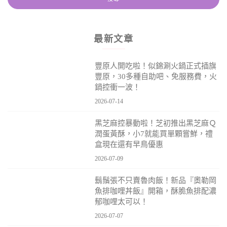
最新文章
豐原人開吃啦！似錦涮火鍋正式插旗
豐原，30多種自助吧、免服務費，火
鍋控衝一波！
2026-07-14
黑芝麻控暴動啦！芝初推出黑芝麻Ｑ
潤蛋黃酥，小7就能買單顆嘗鮮，禮
盒現在還有早鳥優惠
2026-07-09
鬍鬚張不只賣魯肉飯！新品『奧勒岡
魚排咖哩丼飯』開箱，酥脆魚排配濃
郁咖哩太可以！
2026-07-07