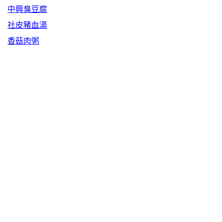
中興臭豆腐
社皮豬血湯
香菇肉粥