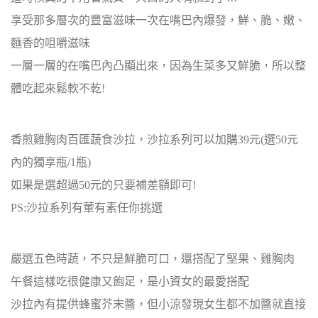
享受那多層次的豐富滋味一次在嘴巴內爆發，鮮、脆、嫩、
麵香的咀嚼滋味
一層一層的在嘴巴內凸顯出來，因為生菜多又鮮脆，所以整
體吃起來鬆軟不乾!
香煎雞胸肉百匯蔬食沙拉，沙拉系列可以加購39元(選50元
內的獨享瓶/1瓶)
如果是選超過50元的只要補差額即可!
PS:沙拉系列有葷有素任你挑選
嚴選五色時蔬，不只是鮮脆可口，還搭配了堅果、雞胸肉
午餐這樣吃很健康又飽足，是小資女的最愛搭配
沙拉內有提供蜂蜜芥末醬，但小涼發現女生都不加醬就直接