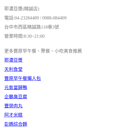
耶濃豆漿(精誠店)
電話:04-23284489 / 0988-084409
台中市西區精誠路118巷3號
營業時間:8:30~21:00
更多豐原早午餐、聚餐、小吃美食推薦
耶濃豆漿
天利食堂
豐原早午餐懶人包
元氣當歸鴨
企鵝臭豆腐
豐榮肉丸
阿才米糕
彭媽綜合麵