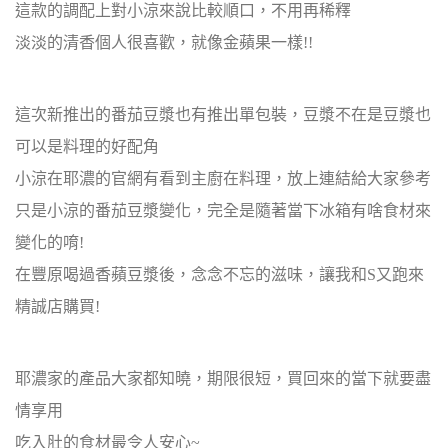
這款的調配上對小涼來說比較順口，不用再稀釋
淡淡的清香個人很喜歡，就像金蘋果一樣!!
這次新推出的番茄豆漿也有推出單包裝，豆漿不在是豆漿也
可以是料理的好配角
小涼在耶濃的官網有看到主廚在料理，放上連結給大家參考
只是小涼的番茄豆漿變化，完全是隨著當下冰箱有啥食材來
變化的唷!
在豐原喝過香蘋豆漿後，念念不忘的滋味，讓我和S又跑來
精誠店購買!
耶濃家的產品大家都知曉，期限很短，買回來的當下就要盡
情享用
吃入肚的食材最令人安心~