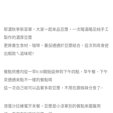
耶濃秋季新菜單，大家一起來品豆漿，一次喝滿喝足純手工
製作的濃厚豆漿
更將養生食材、咖啡、番茄通通於豆漿結合，這次到底會迸
出蝦款ㄟ滋味呢?
餐點供應均從一早8:30開始延伸到下午四點，早午餐、下午
茶通通來點不一樣的餐點唄
這一次自己就可以品嘗多款豆漿，不用在跟姊妹分食了~
滑蛋沙拉蜂蜜芥末餐，豆漿是小涼拿別的餐點來擺盤用