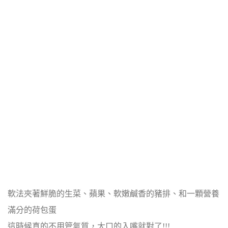
軟法夾著鮮脆的生菜、蘋果、軟嫩鹹香的豬排、和一顆營養
滿分的荷包蛋
這時候真的不用管氣質，大口的入嘴就對了!!!