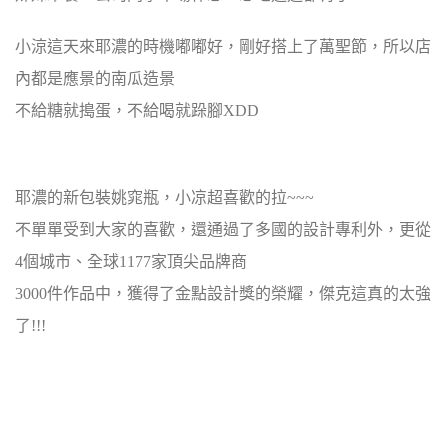
小涼這天來耶濃的時機嘟嘟好，剛好搭上了萬聖節，所以店
內都是應景的南瓜造景
不給糖就搗蛋，不給喝就跺腳XDD
耶濃的新包裝姚窕瓶，小凉超喜歡的拉~~~
不單單受到大家的喜歡，還通過了多國的設計專利外，更從
4
個城市、全球
1177
家頂尖品牌商
3000
件作品中，獲得了金點設計獎的榮耀，傑克這真的太強
了!!!