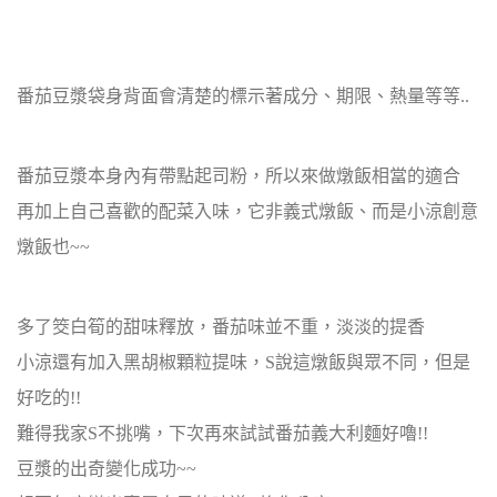
番茄豆漿袋身背面會清楚的標示著成分、期限、熱量等等..
番茄豆漿本身內有帶點起司粉，所以來做燉飯相當的適合
再加上自己喜歡的配菜入味，它非義式燉飯、而是小涼創意
燉飯也~~
多了筊白筍的甜味釋放，番茄味並不重，淡淡的提香
小涼還有加入黑胡椒顆粒提味，S說這燉飯與眾不同，但是
好吃的!!
難得我家S不挑嘴，下次再來試試番茄義大利麵好嚕!!
豆漿的出奇變化成功~~