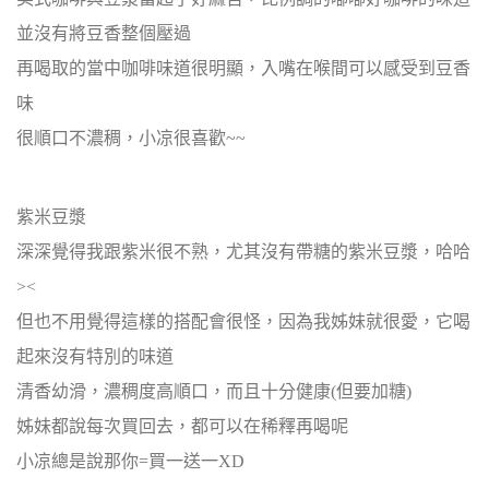
並沒有將豆香整個壓過
再喝取的當中咖啡味道很明顯，入嘴在喉間可以感受到豆香
味
很順口不濃稠，小凉很喜歡~~
紫米豆漿
深深覺得我跟紫米很不熟，尤其沒有帶糖的紫米豆漿，哈哈
><
但也不用覺得這樣的搭配會很怪，因為我姊妹就很愛，它喝
起來沒有特別的味道
清香幼滑，濃稠度高順口，而且十分健康(但要加糖)
姊妹都說每次買回去，都可以在稀釋再喝呢
小凉總是說那你=買一送一XD