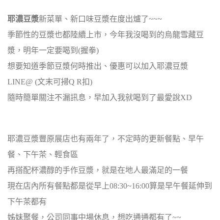
耶濃豆漿
新菜單、新口味豆漿在度出爐了~~~
季節性的豆漿也都陸續上市，今年我沒喝到的烏龍雪藏豆
漿，明年一定要喝到(握拳)
想要知道季節豆漿何時推出、優惠可以加入耶濃豆漿
LINE@ (文末可掃Q R扣)
隨時簡單關注不漏訊息，早加入我就喝到了最愛說XD
耶濃豆漿豐原展店也有兩年了，不定時的更新餐點、早午
餐、下午茶、輕食區
再搭配杯濃醇的手作豆漿，就是在地人最滿足的一餐
現在店內所有餐點都是從早上08:30~16:00算是早午餐延伸到
下午茶都有
姊妹聚餐，公司同事中場休息，想吃通通都有了~~