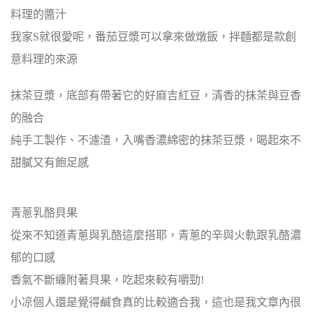
料理的醬汁
我家S就很愛呢，番茄豆漿可以拿來做燉飯，拌麵都是款創
意料理的來源
抹茶豆漿，底部有帶著它的好麻吉紅豆，清香的抹茶與豆香
的融合
純手工製作、不濾渣，入嘴香濃綿密的抹茶豆漿，喝起來不
甜膩又有飽足感
青蔥乳酪貝果
從來不知道青蔥與乳酪這麼搭耶，青蔥的辛與火軌跟乳酪濃
郁的口感
香氣不斷纏附著貝果，吃起來較有嚼勁!
小凉個人還是覺得鹹食真的比較適合我，這也是我文章內很