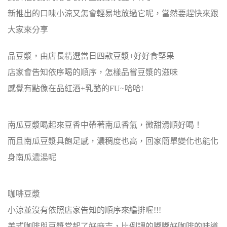
新推出的口味小涼又怎會輕易地放過它呢，當然要趕快來跟
大家來分享
品豆漿，由店長精選當日四款豆漿+好好食堅果
店家會告知依序喝的順序，怎樣品嘗豆漿的滋味
感覺有點像在品紅酒+乳酪的FU~哈哈!
南瓜豆漿喝起來豆香中帶著南瓜香氣，微甜滑順好喝！
而且南瓜豆漿具飽足感，濃稠度也高，回家簡單變化也能化
身南瓜濃湯呢
咖啡豆漿
小涼並沒有依照店家告知的順序來編排喔!!!
美式咖啡與豆漿當起了好麻吉，比例調的嘟嘟好咖啡的味道