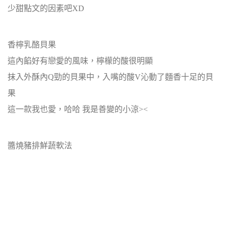
少甜點文的因素吧XD
香檸乳酪貝果
這內餡好有戀愛的風味，檸檬的酸很明顯
抹入外酥內Q勁的貝果中，入嘴的酸V沁動了麵香十足的貝
果
這一款我也愛，哈哈 我是善變的小涼><
醬燒豬排鮮蔬軟法