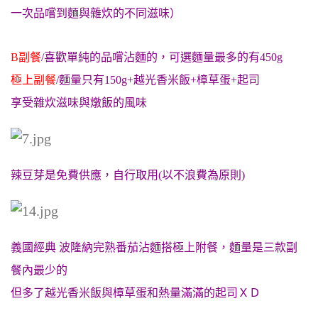
一次品嚐到麵與雜炊的不同滋味）
B副餐
/喜歡單純的品嚐沾麵的
，可選麵量最多的有450g
極上副餐
/
麵量只有150g+越光香米飯+樟草蛋+起司
享受雜炊滋味與燉飯的風味
辣豆芽是免費供應，自行取用(以不浪費為原則)
義國經典 波隆納完熟番茄沾麵搭極上附餐，麵量是三款副
餐內最少的
但多了越光香米飯與樟草蛋和熱量滿滿的起司ＸＤ