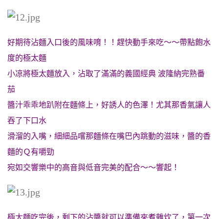
好期待沾麵入口後的風味唷！！趕快動手來吃～～
帶點飽水
度的極太麵
小凉將極太麵放入，沾取了滿滿的義國經典 波隆納完熟番
茄
醬汁乖乖地趴附在麵條上，好誘人的色澤！尤其那香氣讓人
吞了下口水
滑溜的入嘴，細細品嚐那麵條在嘴巴內跳動的滋味，醬的香
麵的Ｑ有嚼勁
宛如交響樂中的高音與低音完美的配合～～響起！
極太麵吃完後，剩下的沾醬就可以準備來煮雜炊了，第一次