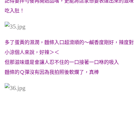
記得要拌勻後再開始品嚐，更能將店家想要表達出來的滋味
吃入肚！
多了蛋黃的濕潤，麵條入口超滑順的～
鹹香度剛好，辣度對
小涼個人來說，好辣＞＜
但那滋味還是會讓人忍不住的一口接著一口咻的吸入
麵條的Ｑ彈沒有因為我拍照後軟爛了，真棒