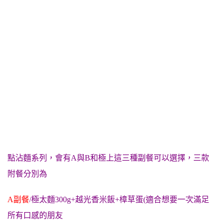
點沾麵系列，會有A與B和極上這三種副餐可以選擇，三款
附餐分別為
A副餐
/極太麵300g+越光香米飯+樟草蛋(適合想要一次滿足
所有口感的朋友