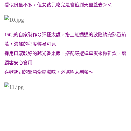
看似份量不多，但女孩兒吃完是會飽到天靈蓋去＞＜
150g的自家製作Ｑ彈極太麵，搭上紅通通的波隆納完熟番茄
醬，濃郁的程度輕易可見
採用口感較好的越光香米飯，搭配嚴選樟草蛋來做雜炊，讓
顧客安心食用
喜歡起司的邪惡牽絲滋味，必選極太副餐～