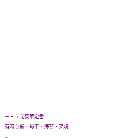
＋８５元豪華定番
有溏心蛋、筍干、海苔、叉燒