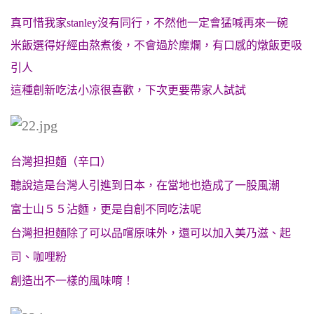
真可惜我家stanley沒有同行，不然他一定會猛喊再來一碗
米飯選得好經由熬煮後，不會過於糜爛，有口感的燉飯更吸
引人
這種創新吃法小凉很喜歡，下次更要帶家人試試
台灣担担麵（辛口）
聽說這是台灣人引進到日本，在當地也造成了一股風潮
富士山５５沾麵，更是自創不同吃法呢
台灣担担麵除了可以品嚐原味外，還可以加入美乃滋、起
司、咖哩粉
創造出不一樣的風味唷！