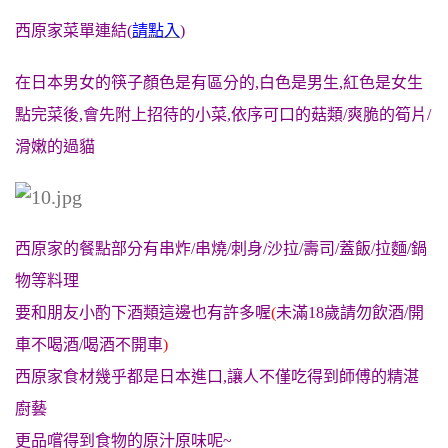
西原家菜單連結(
請點入
)
在日本男女的筷子顏色是有區分的,白色是男生,紅色是女生
點完菜後,會先附上招待的小菜,依序可口的菇類/爽脆的筍片/
滑嫩的過貓
西原家的餐點部分有串炸/串燒/刺身/沙拉/壽司/蓋飯/拉麵/鍋
物等料理
要和朋友小酌下酒類這邊也有許多喔
(
未滿18歲請勿飲酒/開
車不喝酒/喝酒不開車
)
西原家食材幾乎都是日本進口,讓人不僅吃得到師傅的精湛
廚藝
更品嚐得到食物的原汁原味呢~