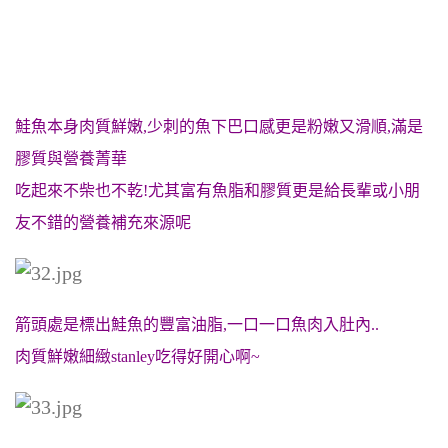
鮭魚本身肉質鮮嫩,少刺的魚下巴口感更是粉嫩又滑順,滿是
膠質與營養菁華
吃起來不柴也不乾!尤其
富有魚脂和膠質更是給長輩或小朋
友不錯的營養補充來源呢
箭頭處是標出鮭魚的豐富油脂,一口一口魚肉入肚內..
肉質鮮嫩細緻stanley吃得好開心啊~