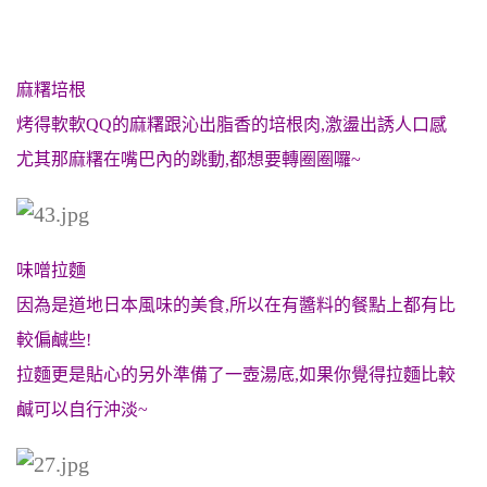
麻糬培根
烤得軟軟QQ的麻糬跟沁出脂香的培根肉,激盪出誘人
口感
尤其那麻糬在嘴巴內的跳動,都想要轉圈圈囉~
味噌拉麵
因為是道地日本風味的美食,所以在有醬料的餐點上都有比
較偏鹹些!
拉麵更是貼心的另外準備了一壺湯底,如果你覺得拉麵比較
鹹可以自行沖淡~