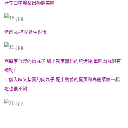
汁在口中爆裂出極鮮美味
烤肉丸/搭配著生雞蛋
西原家自製的肉丸子,加上獨家醬料的燒烤後,單吃肉丸很有
嚼勁!
口感入味又紮實的肉丸子,配上營養的蛋黃和高麗菜絲一起
吃也很不賴!