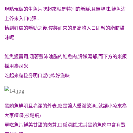
現點現做的生魚片吃起來就是特別的新鮮,且無腥味.鮭魚沾
上芥末入口Q彈..
恰到好處的嚼勁之後,侵襲而來的是高雅入口即融的脂肪甜
味呢
鮭魚握壽司,
涵著豐沛油脂的鮭魚肉,滑嫩濃郁,而下方的米飯
採用
壽司
米
吃起來粒粒分明口感Q軟好滋味
黑鮪魚鮮明且亮澤的外表,總是讓人垂涎欲滴..就讓小凉來為
大家嚐嚐(被踢飛)
單吃魚片鮮美甘甜的肉質,口感滑膩,尤其黑鮪魚
肉中含有豐