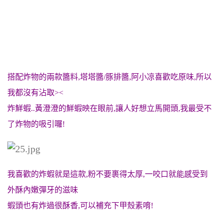
搭配炸物的兩款醬料,塔塔醬/豚排醬,阿小凉喜歡吃原味,所以
我都沒有沾取><
炸鮮蝦..黃澄澄的鮮蝦映在眼前,讓人好想立馬開頭,我最受不
了炸物的吸引囉!
我喜歡的炸蝦就是這款,粉不要裹得太厚,一咬口就能感受到
外酥內嫩彈牙的滋味
蝦頭也有炸過很酥香,可以補充下甲殼素唷!