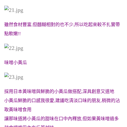
雖然食材豐富,但麵糊相對的也不少,所以吃起來較不扎實帶
點軟嫩!!
味噌小黃瓜
採用日本黃味噌與鮮脆的小黃瓜做搭配,深具創意又道地
小黃瓜鮮脆的口感我很愛,建議吃清淡口味的朋友,稍微的沾
取黃味噌食用
讓那味道將小黃瓜的甜味在口中內釋放,但如果黃味噌過多