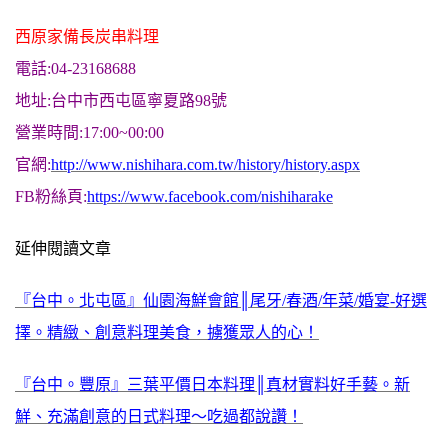
西原家備長炭串料理
電話:04-23168688
地址:台中市西屯區寧夏路98號
營業時間:17:00~00:00
官網:
http://www.nishihara.com.tw/history/history.aspx
FB粉絲頁:
https://www.facebook.com/nishiharake
延伸閱讀文章
『台中。北屯區』仙園海鮮會館║尾牙/春酒/年菜/婚宴-好選
擇。精緻、創意料理美食，擄獲眾人的心！
『台中。豐原』三葉平價日本料理║真材實料好手藝。新
鮮、充滿創意的日式料理～吃過都說讚！