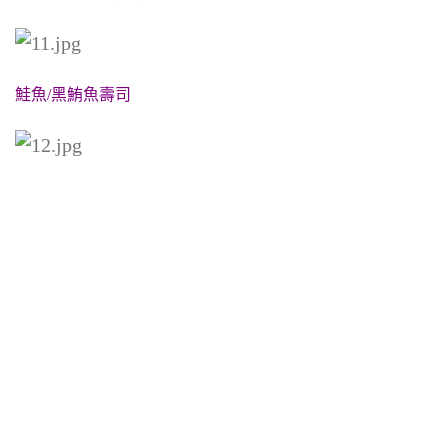
鮭魚/黑鮪魚壽司