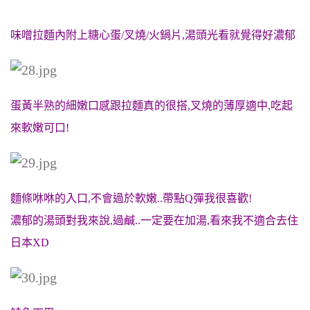
味噌拉麵內附上糖心蛋/叉燒/火鍋片,湯頭光看就覺得好濃郁
蛋黃半熟的細嫩
口感跟拉麵真的很搭,叉燒的薄厚適中,吃起
來軟嫩可口!
麵條咻咻的入口,不會過於軟嫩..帶點Q彈我很喜歡!
濃郁的湯頭對我來說,過鹹..一定要在加湯,看來我不適合去住
日本XD