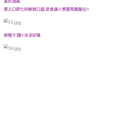
富的油脂
那入口即化的鮮腴口感,是會讓人想要再續盤拉!!
柳橙汁/酸V冰涼好喝