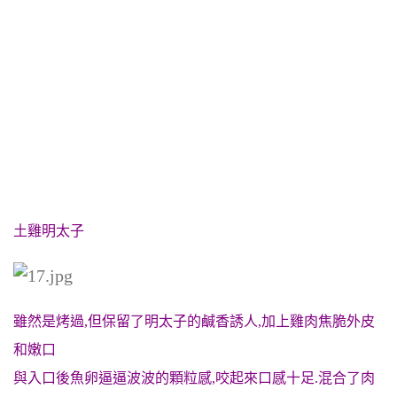
土雞明太子
雖然是烤過,但保留了明太子的鹹香誘人,加上雞肉焦脆外皮
和嫩口
與入口後魚卵逼逼波波的顆粒感,咬起來口感十足.混合了肉