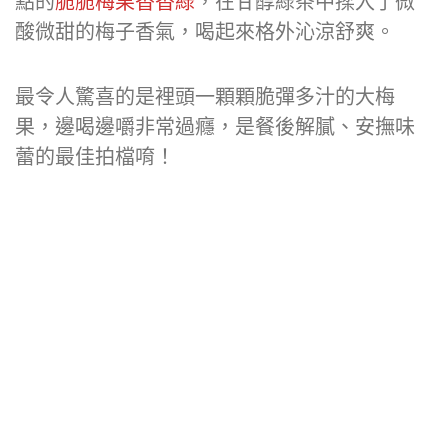
點的
脆脆梅果香香綠
，在甘醇綠茶中揉入了微
酸微甜的梅子香氣，喝起來格外沁涼舒爽。
最令人驚喜的是裡頭一顆顆脆彈多汁的大梅
果，邊喝邊嚼非常過癮，是餐後解膩、安撫味
蕾的最佳拍檔唷！