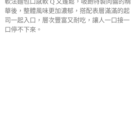
軟法麵包口感軟 Q 又蓬鬆，吸飽特製肉醬的精
華後，整體風味更加濃郁，搭配表層滿滿的起
司一起入口，層次豐富又耐吃，讓人一口接一
口停不下來。