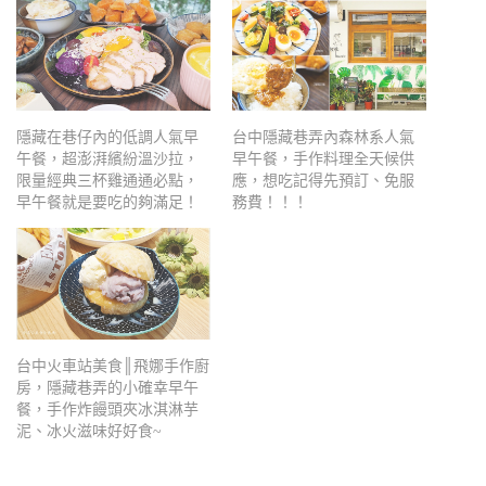
隱藏在巷仔內的低調人氣早
台中隱藏巷弄內森林系人氣
午餐，超澎湃繽紛溫沙拉，
早午餐，手作料理全天候供
限量經典三杯雞通通必點，
應，想吃記得先預訂、免服
早午餐就是要吃的夠滿足！
務費！！！
台中火車站美食║飛娜手作廚
房，隱藏巷弄的小確幸早午
餐，手作炸饅頭夾冰淇淋芋
泥、冰火滋味好好食~