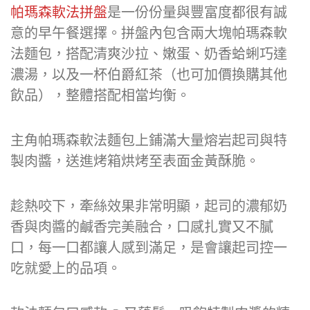
帕瑪森軟法拼盤
是一份份量與豐富度都很有誠
意的早午餐選擇。拼盤內包含兩大塊帕瑪森軟
法麵包，搭配清爽沙拉、嫩蛋、奶香蛤蜊巧達
濃湯，以及一杯伯爵紅茶（也可加價換購其他
飲品），整體搭配相當均衡。
主角帕瑪森軟法麵包上鋪滿大量熔岩起司與特
製肉醬，送進烤箱烘烤至表面金黃酥脆。
趁熱咬下，牽絲效果非常明顯，起司的濃郁奶
香與肉醬的鹹香完美融合，口感扎實又不膩
口，每一口都讓人感到滿足，是會讓起司控一
吃就愛上的品項。