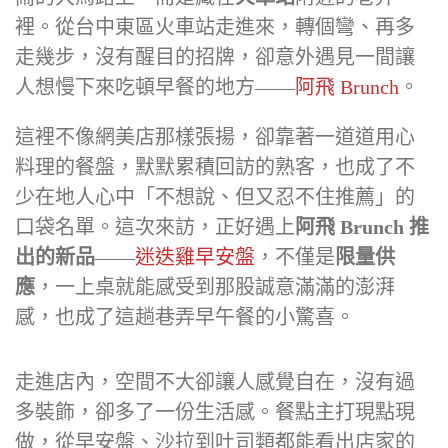
裡。從台中東區火車站走進來，轉個彎、再多
走幾步，沒有醒目的招牌，卻意外遇見一間讓
人想慢下來吃頓早餐的地方——
阿飛 Brunch
。
這裡不像網美店那樣張揚，卻靠著一道道用心
料理的餐盤，默默累積回訪的熟客，也成了不
少在地人心中「不想說、但又忍不住推薦」的
口袋名單。這次來訪，正好遇上
阿飛 Brunch 推
出的新品
——
迷迭雞早安盤
，不僅是
限量供
應
，一上桌就能感受到那股誠意滿滿的澎湃
感，也成了這趟巷弄早午餐的小驚喜。
走進店內，空間不大卻讓人感覺自在，沒有過
多裝飾，卻多了一份生活感。餐點主打現點現
做，從早安盤、沙拉到吐司類都能看出店家的