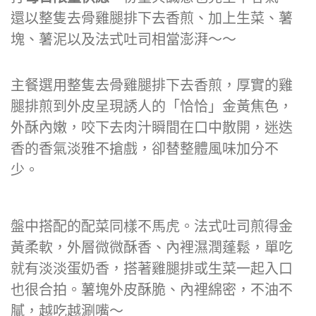
還以整隻去骨雞腿排下去香煎、加上生菜、薯
塊、薯泥以及法式吐司相當澎湃～～
主餐選用整隻去骨雞腿排下去香煎，厚實的雞
腿排煎到外皮呈現誘人的「恰恰」金黃焦色，
外酥內嫩，咬下去肉汁瞬間在口中散開，迷迭
香的香氣淡雅不搶戲，卻替整體風味加分不
少。
盤中搭配的配菜同樣不馬虎。法式吐司煎得金
黃柔軟，外層微微酥香、內裡濕潤蓬鬆，單吃
就有淡淡蛋奶香，搭著雞腿排或生菜一起入口
也很合拍。薯塊外皮酥脆、內裡綿密，不油不
膩，越吃越涮嘴～