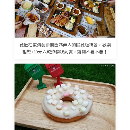
藏匿在東海藝術商圈巷弄內的隱藏版排餐，歡樂
相聚+39元六款炸物吃到爽，飽到不要不要！