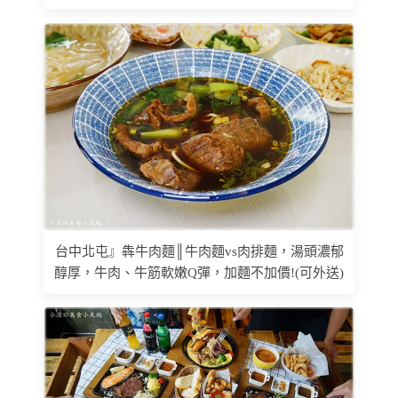
台中北屯』犇牛肉麵║牛肉麵vs肉排麵，湯頭濃郁
醇厚，牛肉、牛筋軟嫩Q彈，加麵不加價!(可外送)