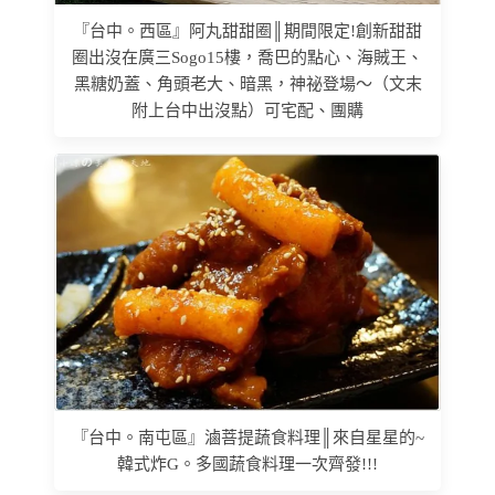
『台中。西區』阿丸甜甜圈║期間限定!創新甜甜
圈出沒在廣三Sogo15樓，喬巴的點心、海賊王、
黑糖奶蓋、角頭老大、暗黑，神祕登場～（文末
附上台中出沒點）可宅配、團購
『台中。南屯區』滷菩提蔬食料理║來自星星的~
韓式炸G。多國蔬食料理一次齊發!!!