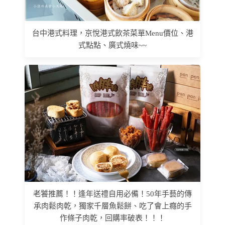
台中港式料理，京悅港式飲茶菜單Menu價位、港
式點點、廣式燒味~~
老饕推薦！！逢年送禮自用必備！50年手藝的傳
承肉鬆肉乾，獨家千層魚鬆餅、吃了會上癮的手
作條子肉乾，回購率破表‎！！！