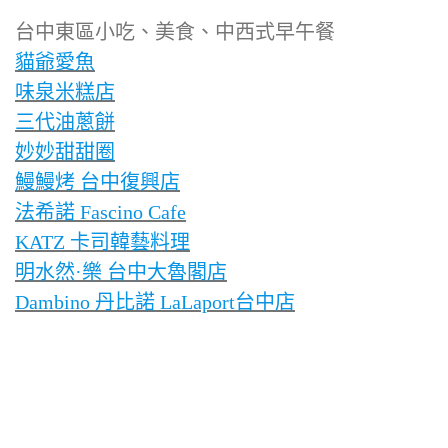
台中東區小吃、美食、中西式早午餐
貓爺愛魚
味泉米糕店
三代油蔥餅
妙妙甜甜圈
鰻鰻烤 台中復興店
法希諾 Fascino Cafe
KATZ 卡司韓藝料理
明水然·樂 台中大魯閣店
Dambino 丹比諾 LaLaport台中店