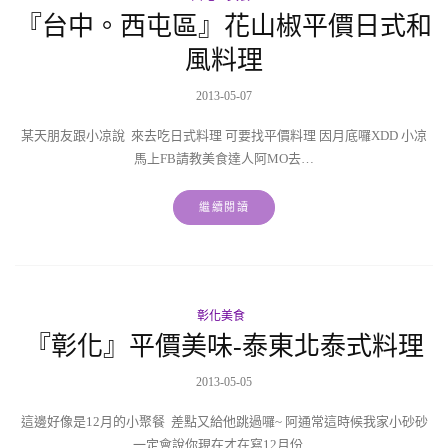
『台中。西屯區』花山椒平價日式和
風料理
2013-05-07
某天朋友跟小凉說 來去吃日式料理 可要找平價料理 因月底囉XDD 小凉
馬上FB請教美食達人阿MO去…
繼續閱讀
彰化美食
『彰化』平價美味-泰東北泰式料理
2013-05-05
這邊好像是12月的小聚餐 差點又給他跳過囉~ 阿通常這時候我家小砂砂
一定會說你現在才在寫12月份…