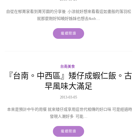
自從在郁菁家看到菁芳園的分享後 小涼就好想來看看這如畫般的落羽松
就那麼剛好知曉好姊妹也想去&nb…
繼續閱讀
台南美食
『台南。中西區』矮仔成蝦仁飯。古
早風味大滿足
2013-03-05
本來是預計中午的用餐 就來矮仔成享用這世代相傳的好口味 可是經過時
發現人潮好多 可能…
繼續閱讀