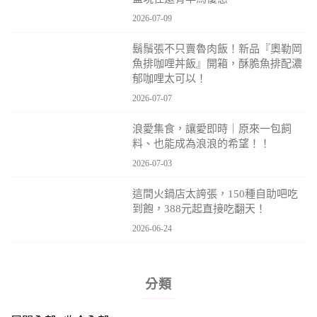
2026-07-09
鬍鬚張不只賣魯肉飯！新品『奧勒岡
魚排咖哩丼飯』開箱，酥脆魚排配濃
郁咖哩太可以！
2026-07-07
浪愛集食，讓愛即時｜原來一包飼
料、也能成為浪浪的希望！！
2026-07-03
這間火鍋店太誇張，150種自助吧吃
到飽，388元起直接吃翻天！
2026-06-24
分類