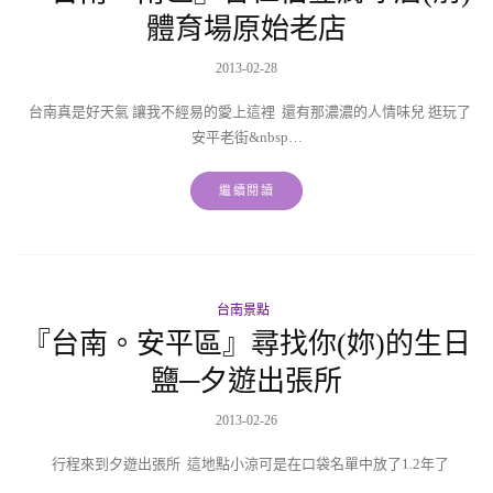
體育場原始老店
2013-02-28
台南真是好天氣 讓我不經易的愛上這裡 還有那濃濃的人情味兒 逛玩了
安平老街&nbsp…
繼續閱讀
台南景點
『台南。安平區』尋找你(妳)的生日
鹽─夕遊出張所
2013-02-26
行程來到夕遊出張所 這地點小涼可是在口袋名單中放了1.2年了