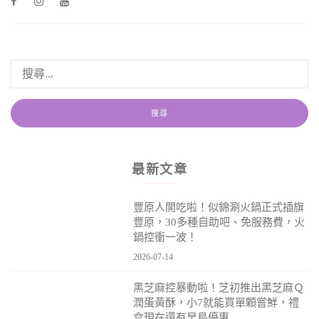
最新文章
豐原人開吃啦！似錦涮火鍋正式插旗
豐原，30多種自助吧、免服務費，火
鍋控衝一波！
2026-07-14
黑芝麻控暴動啦！芝初推出黑芝麻Ｑ
潤蛋黃酥，小7就能買單顆嘗鮮，禮
盒現在還有早鳥優惠