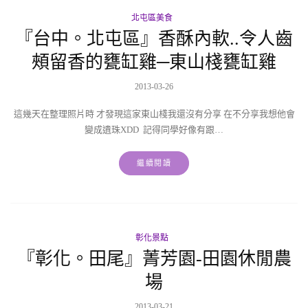
北屯區美食
『台中。北屯區』香酥內軟..令人齒
頰留香的甕缸雞─東山棧甕缸雞
2013-03-26
這幾天在整理照片時 才發現這家東山棧我還沒有分享 在不分享我想他會
變成遺珠XDD 記得同學好像有跟…
繼續閱讀
彰化景點
『彰化。田尾』菁芳園-田園休閒農
場
2013-03-21