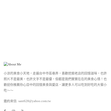
小凉的美食小天地，走遍台中市區巷弄，喜歡挖掘老店的回憶滋味，也許
照片不是最美，也許文字不是最優，但都是我們實實在在的美食心情！也
歡迎你推薦你心目中的回憶美食與愛店，讓更多人可以吃到好吃的大餐小
吃～～
邀約來信: sant628@yahoo.com.tw