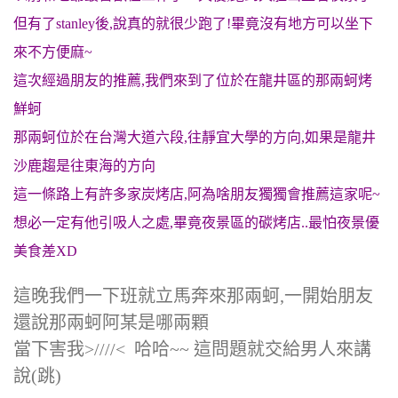
但有了stanley後,說真的就很少跑了!畢竟沒有地方可以坐下
來不方便麻~
這次經過朋友的推薦,我們來到了位於在龍井區的那兩蚵烤
鮮蚵
那兩蚵位於在台灣大道六段,往靜宜大學的方向,如果是龍井
沙鹿趨是往東海的方向
這一條路上有許多家炭烤店,阿為啥朋友獨獨會推薦這家呢~
想必一定有他引吸人之處,畢竟夜景區的碳烤店..最怕夜景優
美食差XD
這晚我們一下班就立馬奔來那兩蚵,一開始朋友
還說那兩蚵阿某是哪兩顆
當下害我>////< 哈哈~~ 這問題就交給男人來講
說(跳)