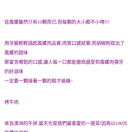
這風螺雖然只有10顆而已,但每顆的大小都不小唷!!!
用牙籤輕輕插起風螺肉品嘗,肉質口感結實,而胡椒粉提出了
風螺的甜味
那富含嚼勁的口感,讓人每一口都能徹底感受到風螺肉彈牙
的好滋味
一定要一顆接著一顆的粗才過癮~
烤牛肉
來自澳洲的牛排,當天也是我們最喜愛的一道菜!因為以100元