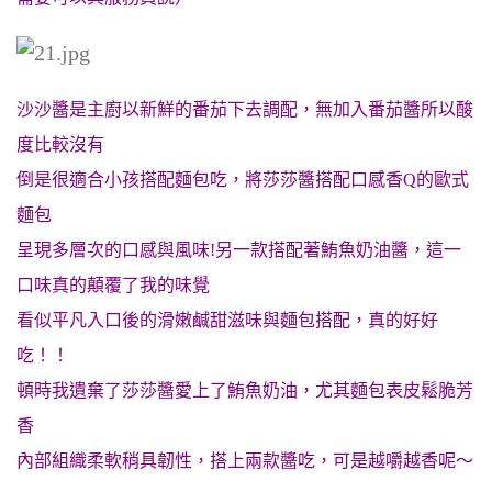
沙沙醬是主廚以新鮮的番茄下去調配，無加入番茄醬所以酸
度比較沒有
倒是很適合小孩搭配麵包吃，
將莎莎醬搭配口感香Q的歐式
麵包
呈現多層次的口感與風味!另一款搭配著鮪魚奶油醬，這一
口味真的顛覆了我的味覺
看似平凡入口後的滑嫩鹹甜滋味與麵包搭配，真的好好
吃！！
頓時我遺棄了莎莎醬愛上了鮪魚奶油，尤其麵包
表皮鬆脆芳
香
內部組織柔軟稍具韌性，搭上兩款醬吃，可是越嚼越香呢～