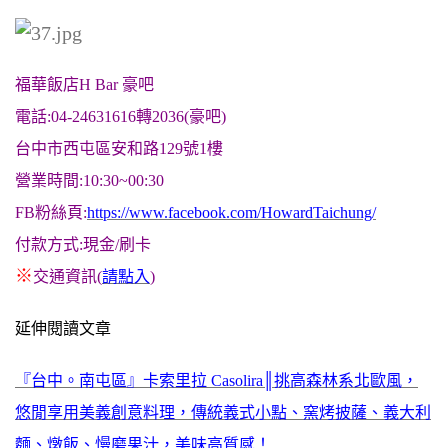
福華飯店H Bar 豪吧
電話:04-24631616轉2036(豪吧)
台中市西屯區安和路129號1樓
營業時間:10:30~00:30
FB粉絲頁:
https://www.facebook.com/HowardTaichung/
付款方式:現金/刷卡
※
交通資訊(
請點入
)
延伸閱讀文章
『台中。南屯區』卡索里拉 Casolira║挑高森林系北歐風，
悠閒享用美義創意料理，傳統義式小點、窯烤披薩、義大利
麵、燉飯、慢磨果汁，美味高質感！