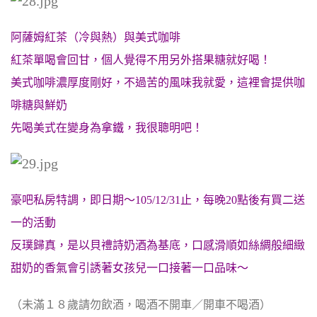
阿薩姆紅茶（冷與熱）與美式咖啡
紅茶單喝會回甘，個人覺得不用另外搭果糖就好喝！
美式咖啡濃厚度剛好，不過苦的風味我就愛，這裡會提供咖
啡糖與鮮奶
先喝美式在變身為拿鐵，我很聰明吧！
豪吧私房特調，即日期～105/12/31止，每晚20點後有買二送
一的活動
反璞歸真，是以貝禮詩奶酒為基底，
口感
滑順如絲綢般細緻
甜奶的香氣會引誘著女孩兒一口接著一口品味～
（未滿１８歲請勿飲酒，喝酒不開車／開車不喝酒）