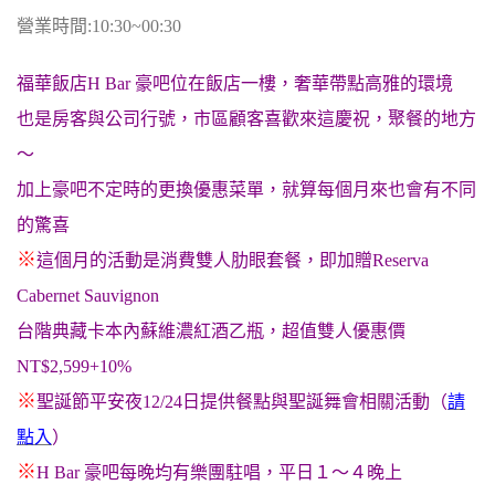
營業時間:10:30~00:30
福華飯店H Bar 豪吧位在飯店一樓，奢華帶點高雅的環境
也是房客與公司行號，市區顧客喜歡來這慶祝，聚餐的地方
～
加上豪吧不定時的更換優惠菜單，就算每個月來也會有不同
的驚喜
※
這個月的活動是消費雙人肋眼套餐，即加贈Reserva
Cabernet Sauvignon
台階典藏卡本內蘇維濃紅酒乙瓶，超值雙人優惠價
NT$2,599+10%
※
聖誕節平安夜12/24日提供餐點與聖誕舞會相關活動（
請
點入
）
※
H Bar 豪吧每晚均有樂團駐唱，平日１～４晚上