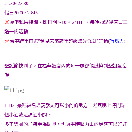
21:30~23:30
假日20:00~23:45
※
豪吧私房特調，即日期～105/12/31止，每晚20點後有買二
送一的活動
※
台中跨年首選”預見未來跨年超級炫光派對”詳情(
請點入
)
聖誕節快到了，在福華飯店內的每一處都能感染到聖誕氣息
呢
H Bar 豪吧顧名思義就是可以小酌的地方，尤其晚上時間
點
個小酒或是調酒小酌下
多了樂團的加持更為助興，也讓平時壓力重的顧客可以好好