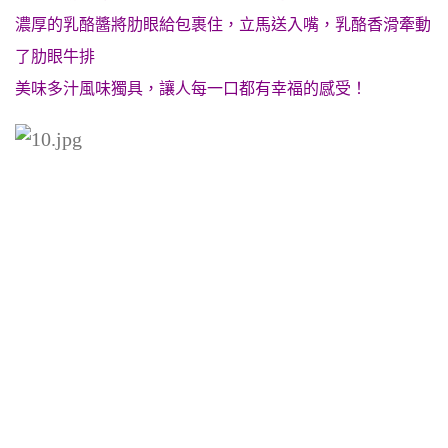
濃厚的乳酪醬將肋眼給包裹住，立馬送入嘴，乳酪香滑牽動
了肋眼牛排
美味多汁風味獨具，讓人每一口都有幸福的感受！