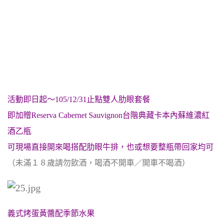
活動即日起～105/12/31止點雙人肋眼套餐
即加贈Reserva Cabernet Sauvignon台階典藏卡本內蘇維濃紅
酒乙瓶
可現場直接開來喝搭配肋眼牛排，也或想要整瓶帶回家均可
（未滿１８歲請勿飲酒，喝酒不開車／開車不喝酒）
義式烤蛋黃醬配季節水果