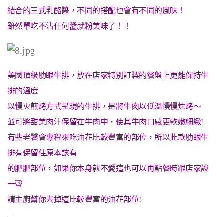
結合的三式乳酪醬，不同的搭配也會有不同的風味！
雖然單吃不沾任何醬就粉美味了！！
美國頂級肋眼牛排，放在店家特別訂製的餐盤上更能保持牛
排的溫度
以慢火煎烤方式呈現的牛排，是將牛肉以低溫慢慢烘烤～
並
可將甜美肉汁保留在牛肉中，使其牛肉口感更軟嫩細緻!
有些老饕會專程來吃油花比較豐富的部位，所以此款肋眼牛
排有保留住原本該有
的肥肥部位，如果你本身就不愛這也可以再點餐時跟店家說
一聲
請主廚幫你去掉這比較豐富的油花部位!