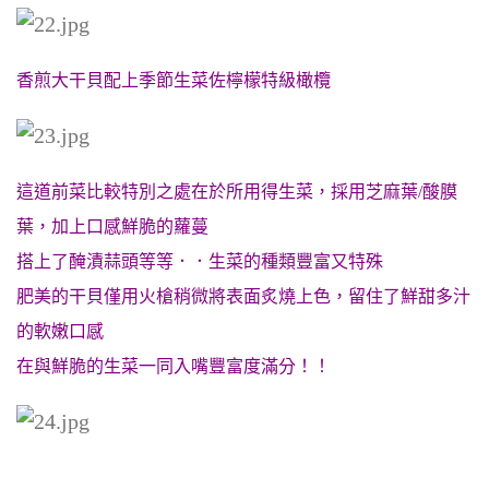
香煎大干貝配上季節生菜佐檸檬特級橄欖
這道前菜比較特別之處在於所用得生菜，採用芝麻葉/酸膜
葉，加上口感鮮脆的蘿蔓
搭上了醃漬蒜頭等等．．生菜的種類豐富又特殊
肥美的干貝僅用火槍稍微將表面炙燒上色，留住了鮮甜多汁
的軟嫩口感
在與鮮脆的生菜一同入嘴豐富度滿分！！