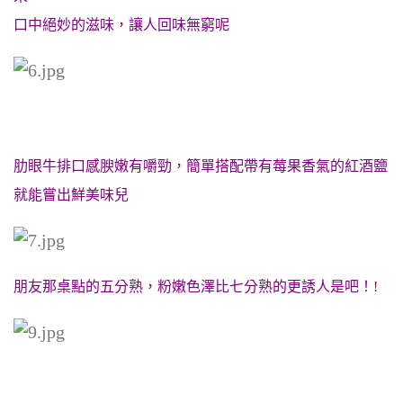
口中絕妙的滋味，讓人回味無窮呢
肋眼牛排口感
腴嫩有嚼勁，簡單搭配帶有莓果香氣的紅酒鹽
就能嘗出鮮美味兒
朋友那桌點的五分熟，粉嫩色澤比七分熟的更誘人是吧！!