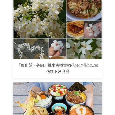
『彰化縣。芬園』挑水古道賞桐花(4/17花況)..雪
花飄下好浪漫