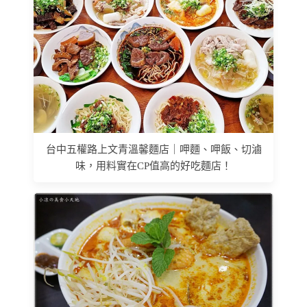
台中五權路上文青溫馨麵店｜呷麵、呷飯、切滷
味，用料實在CP值高的好吃麵店！