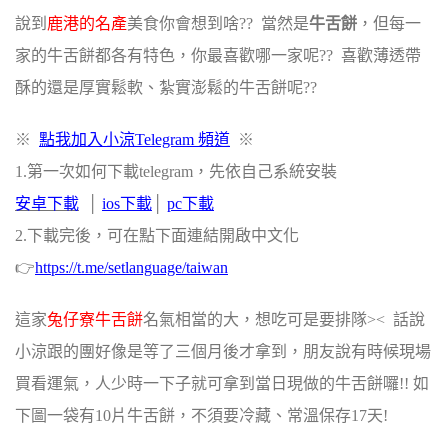
說到
鹿港的名產
美食你會想到啥?? 當然是
牛舌餅
，但每一
家的牛舌餅都各有特色，你最喜歡哪一家呢?? 喜歡薄透帶
酥的還是厚實鬆軟、紮實澎鬆的牛舌餅呢??
※
點我加入小涼Telegram 頻道
※
1.第一次如何下載telegram，先依自己系統安裝
安卓下載
‭ │
i
os下載
│
pc下載
2.下載完後，可在點下面連結開啟中文化
👉
https://t.me/setlanguage/taiwan‬
這家
兔仔寮牛舌餅
名氣相當的大，想吃可是要排隊>< 話說
小涼跟的團好像是等了三個月後才拿到，朋友說有時候現場
買看運氣，人少時一下子就可拿到當日現做的牛舌餅囉!! 如
下圖一袋有10片牛舌餅，不須要冷藏、常溫保存17天!