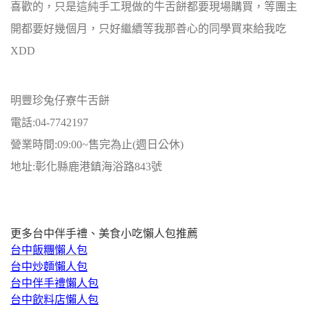
喜歡的，只是這純手工現做的牛舌餅都要現場購買，等團主
開都要好幾個月，只好繼續等我那善心的同學買來給我吃
XDD
明豐珍兔仔寮牛舌餅
電話:04-7742197
營業時間:09:00~售完為止(週日公休)
地址:彰化縣鹿港鎮海浴路843號
更多台中伴手禮、美食小吃懶人包推薦
台中飯糰懶人包
台中炒麵懶人包
台中伴手禮懶人包
台中飲料店懶人包