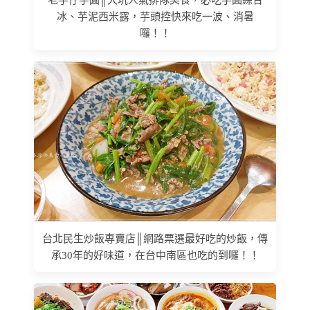
老芋仔芋圓║大坑人氣排隊美食，必吃芋圓綜合
冰、芋泥西米露，芋頭控快來吃一波、消暑
囉！！
台北民生炒飯專賣店║網路票選最好吃的炒飯，傳
承30年的好味道，在台中南區也吃的到囉！！