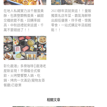
在地人私藏實力派千層蛋黃
2023辦年貨就來這！！量販
酥，包裹整顆鴨蛋黃，鹹甜
獨賣名店年菜、霸氣海鮮祭
交織欲罷不能，回購率超
出超低優惠，伴手禮、懷舊
高，中秋送禮就來這選，千
零食，一站式購足年貨超輕
萬不要錯過了！！
鬆！！
彰化鹿港』多樂咖啡║鹿港老
屋新呈現！平價複合式餐
飲，火烤雙饗雙人鍋，吃
鍋、烤肉一次滿足(寵物友善
餐廳)已歇業
相關文章