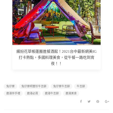
繽紛花草帳篷搬進餐酒館！2021台中最新網美IG
打卡熱點，多國料理美食，從午餐一路吃到宵
夜！！
兔仔寮
兔仔寮明豐珍牛舌餅
兔仔寮牛舌餅
牛舌餅
鹿港伴手禮
鹿港必買
鹿港牛舌餅
鹿港美食