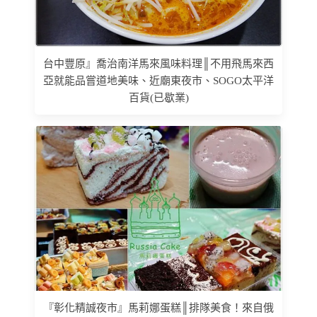
台中豐原』喬治南洋馬來風味料理║不用飛馬來西
亞就能品嘗道地美味、近廟東夜市、SOGO太平洋
百貨(已歇業)
『彰化精誠夜市』馬莉娜蛋糕║排隊美食！來自俄