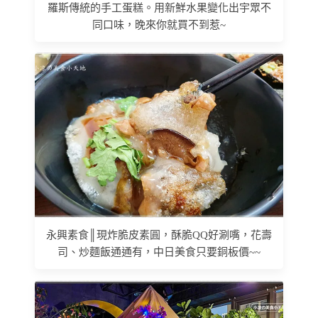
羅斯傳統的手工蛋糕。用新鮮水果變化出宇眾不
同口味，晚來你就買不到惹~
永興素食║現炸脆皮素圓，酥脆QQ好涮嘴，花壽
司、炒麵飯通通有，中日美食只要銅板價~~