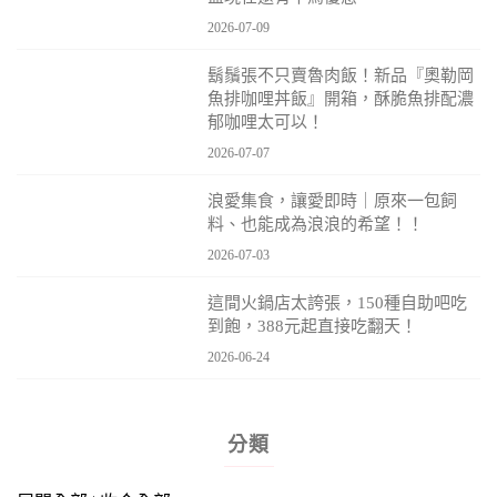
2026-07-09
鬍鬚張不只賣魯肉飯！新品『奧勒岡
魚排咖哩丼飯』開箱，酥脆魚排配濃
郁咖哩太可以！
2026-07-07
浪愛集食，讓愛即時｜原來一包飼
料、也能成為浪浪的希望！！
2026-07-03
這間火鍋店太誇張，150種自助吧吃
到飽，388元起直接吃翻天！
2026-06-24
分類