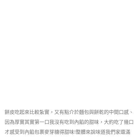
餅皮吃起來比較紮實，又有點介於麵包與餅乾的中間口感、
因為厚實其實第一口我沒有吃到內餡的甜味，大約吃了幾口
才感受到內餡包裹麥芽糖得甜味!整體來說味道我們家還滿