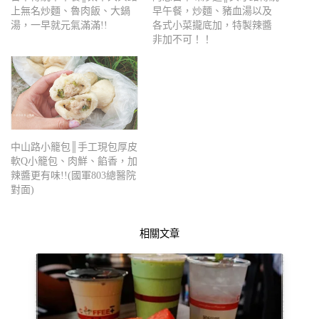
上無名炒麵、魯肉飯、大鍋
早午餐，炒麵、豬血湯以及
湯，一早就元氣滿滿!!
各式小菜攏底加，特製辣醬
非加不可！！
中山路小籠包║手工現包厚皮
軟Q小籠包、肉鮮、餡香，加
辣醬更有味!!(國軍803總醫院
對面)
相關文章