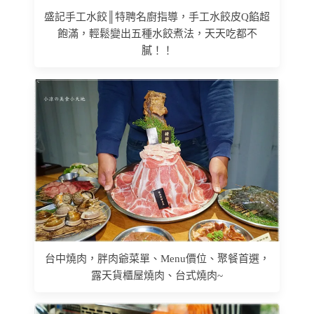
盛記手工水餃║特聘名廚指導，手工水餃皮Q餡超
飽滿，輕鬆變出五種水餃煮法，天天吃都不
膩！！
台中燒肉，胖肉爺菜單、Menu價位、聚餐首選，
露天貨櫃屋燒肉、台式燒肉~