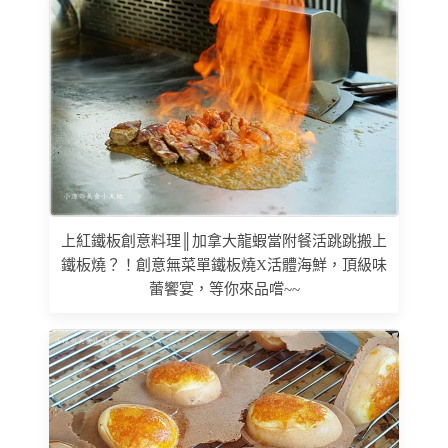
上紅鐵板創意料理║加拿大龍蝦當附餐活跳跳搬上
鐵板燒？！創意無菜單鐵板燒X活體海鮮，頂級味
蕾饗宴，等你來品嚐‎~~