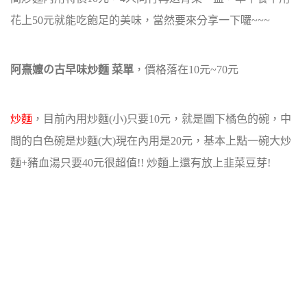
花上50元就能吃飽足的美味，當然要來分享一下囉~~~
阿熹嬤の古早味炒麵 菜單
，價格落在10元~70元
炒麵
，目前內用炒麵(小)只要10元，就是圖下橘色的碗，中
間的白色碗是炒麵(大)現在內用是20元，基本上點一碗大炒
麵+豬血湯只要40元很超值!! 炒麵上還有放上韭菜豆芽!