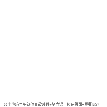
台中傳統早午餐你喜歡
炒麵+豬血湯
，還是
饅頭+豆漿
呢??