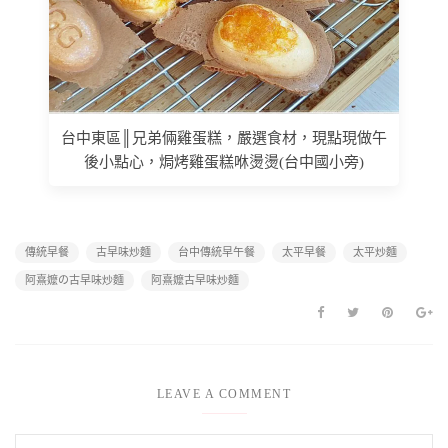
台中東區║兄弟倆雞蛋糕，嚴選食材，現點現做午
後小點心，焗烤雞蛋糕咻燙燙(台中國小旁)
傳統早餐
古早味炒麵
台中傳統早午餐
太平早餐
太平炒麵
阿熹嬤の古早味炒麵
阿熹嬤古早味炒麵
LEAVE A COMMENT