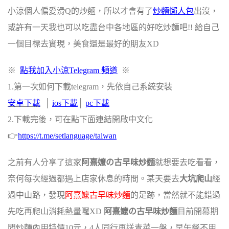
小涼個人偏愛滑Q的炒麵，所以才會有了
炒麵懶人包
出沒，
或許有一天我也可以吃盡台中各地區的好吃炒麵吧!! 給自己
一個目標去實現，美食還是最好的朋友XD
※
點我加入小涼Telegram 頻道
※
1.第一次如何下載telegram，先依自己系統安裝
安卓下載
‭ │
ios下載
│
pc下載
2.下載完後，可在點下面連結開啟中文化
👉
https://t.me/setlanguage/taiwan‬
之前有人分享了這家
阿熹嬤の古早味炒麵
就想要去吃看看，
奈何每次經過都遇上店家休息的時間。某天要去
大坑爬山
經
過中山路，發現
阿熹嬤古早味炒麵
的足跡，當然就不能錯過
先吃再爬山消耗熱量囉XD
阿熹嬤の古早味炒麵
目前開幕期
間炒麵內用特價10元，4人同行再送青菜一盤，早午餐不用