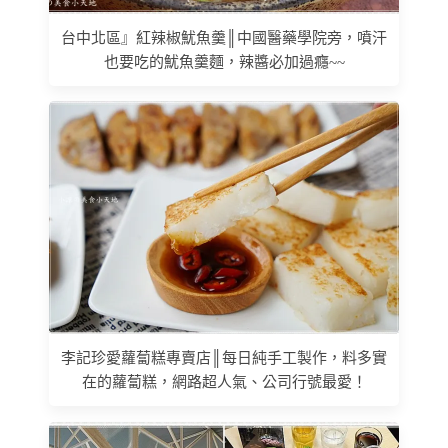
台中北區』紅辣椒魷魚羹║中國醫藥學院旁，噴汗
也要吃的魷魚羹麵，辣醬必加過癮~~
李記珍愛蘿蔔糕專賣店║每日純手工製作，料多實
在的蘿蔔糕，網路超人氣、公司行號最愛！