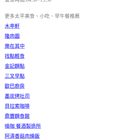
更多太平美食、小吃、早午餐推薦
木亭軒
隆肉圓
樂在其中
找點輕食
金記麵點
三叉早點
歐巴廚房
墨炭烤吐司
貝拉索咖啡
鼎豐麵食館
噪咖 餐酒製造所
阿清香菇肉燥飯