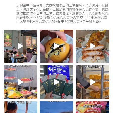
走遍台中市區巷弄，喜歡挖掘老店的回憶滋味，也許照片不是最
美，也許文字不是最優，但都是我們實實在在的美食心情！也歡
迎你推薦你心目中的回憶美食與愛店，讓更多人可以吃到好吃的
大餐小吃～～
📑部落格：小凉的美食小天地
📷FB：小涼的美食
小天地
#小涼的美食小天地 #台中 #豐原美食 #早午餐 #旅遊