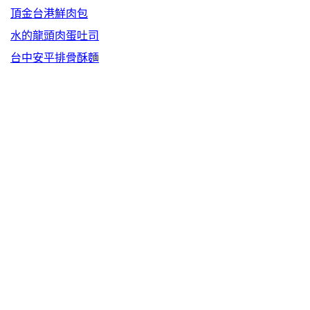
頂金台港鮮肉包
水的龍頭肉蛋吐司
台中安平排骨酥麵