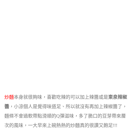
炒麵
本身就很夠味，喜歡吃辣的可以加上辣醬或是
東泉辣椒
醬
，小涼個人是覺得味道足、所以就沒有再加上辣椒醬了，
麵條不會過軟帶點滑順的Q彈滋味，多了脆口的豆芽帶來層
次的風味，一大早來上碗熱熱的炒麵真的很讚又飽足!!!