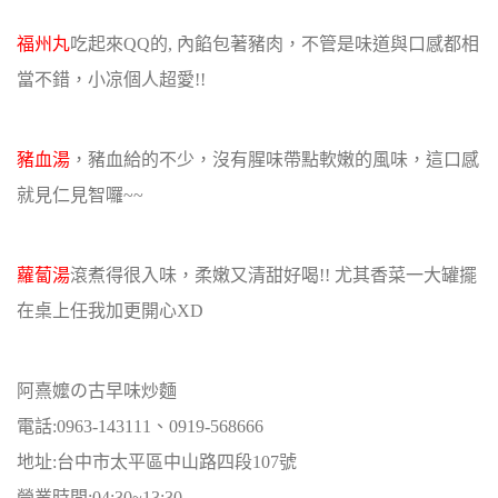
福州丸
吃起來QQ的, 內餡包著豬肉，不管是味道與口感都相
當不錯，小凉個人超愛!!
豬血湯
，豬血給的不少，沒有腥味帶點軟嫩的風味，這口感
就見仁見智囉~~
蘿蔔湯
滾煮得很入味，柔嫩又清甜好喝!! 尤其香菜一大罐擺
在桌上任我加更開心XD
阿熹嬤の古早味炒麵
電話:0963-143111、0919-568666
地址:台中市太平區中山路四段107號
營業時間:04:30~13:30