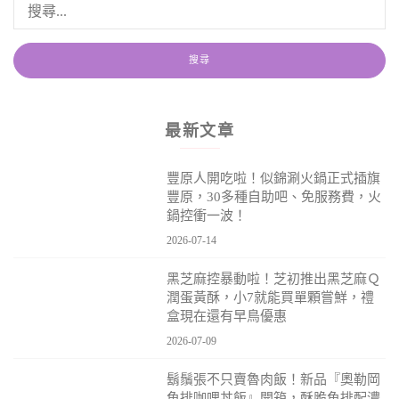
最新文章
豐原人開吃啦！似錦涮火鍋正式插旗
豐原，30多種自助吧、免服務費，火
鍋控衝一波！
2026-07-14
黑芝麻控暴動啦！芝初推出黑芝麻Ｑ
潤蛋黃酥，小7就能買單顆嘗鮮，禮
盒現在還有早鳥優惠
2026-07-09
鬍鬚張不只賣魯肉飯！新品『奧勒岡
魚排咖哩丼飯』開箱，酥脆魚排配濃