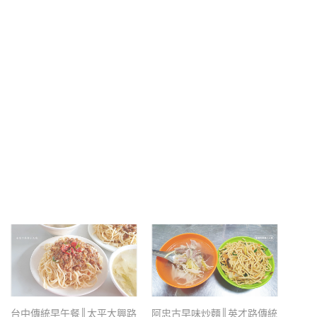
台中傳統早午餐║太平大興路
阿忠古早味炒麵║英才路傳統