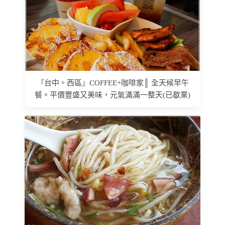
『台中。西區』COFFEE+咖啡家║ 全天候早午
餐。平價豐盛又美味，元氣滿滿一整天(已歇業)