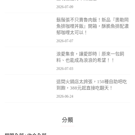
2026-07-09
鬍鬚張不只賣魯肉飯！新品『奧勒岡
魚排咖哩丼飯』開箱，酥脆魚排配濃
郁咖哩太可以！
2026-07-07
浪愛集食，讓愛即時｜原來一包飼
料、也能成為浪浪的希望！！
2026-07-03
這間火鍋店太誇張，150種自助吧吃
到飽，388元起直接吃翻天！
2026-06-24
分類