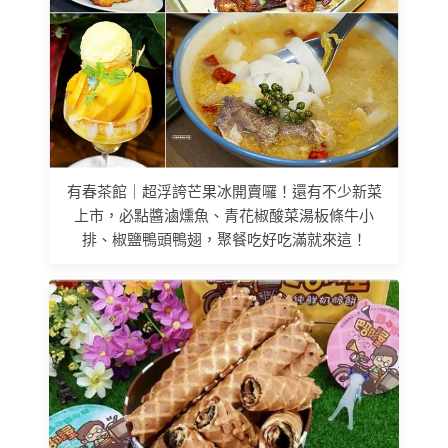
有春茶館｜超浮誇芒果冰開賣囉！還有不少新菜
上市，必點醬滷燻魚、青花椒酸菜湯板條牛小
排、椒鹽鴨頭鴨翅，聚餐吃好吃滿就來這！