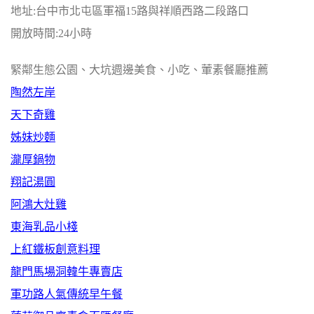
地址:台中市北屯區軍福15路與祥順西路二段路口
開放時間:24小時
緊鄰生態公園、大坑週邊美食、小吃、葷素餐廳推薦
陶然左岸
天下奇雞
姊妹炒麵
瀧厚鍋物
翔記湯圓
阿鴻大灶雞
東海乳品小棧
上紅鐵板創意料理
龍門馬場洞韓牛專賣店
軍功路人氣傳統早午餐