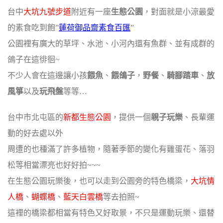
台中
大坑九號步道
附近有一座
生態公園
，對面就是小涼最愛
的素食吃到飽”
蓮荷御品齋素食百匯
”
公園裡有廣大的草坪、水池、小河內還有魚群、並有成群的
鴿子在這徘徊~
不少人會在這邊讓小孩
餵魚
、
餵鴿子
，
野餐
、
騎腳踏車
、
放
風箏
以及
玩飛盤
等等…
台中市北屯區的
新都生態公園
，提供一個
親子玩樂
、長輩運
動的好去處以外
周遭的也種滿了許多植物，隨著季節的變化有雞蛋花、落羽
松等相當漂亮也好好拍~~~
在生態公園玩樂後，也可以走到公園旁的特色橋梁，
大坑情
人橋
、
蝴蝶橋
、
藍天白雲橋
等去拍照~
這裡的橋梁都相當有特色又好取景，不只是運動玩樂、還替