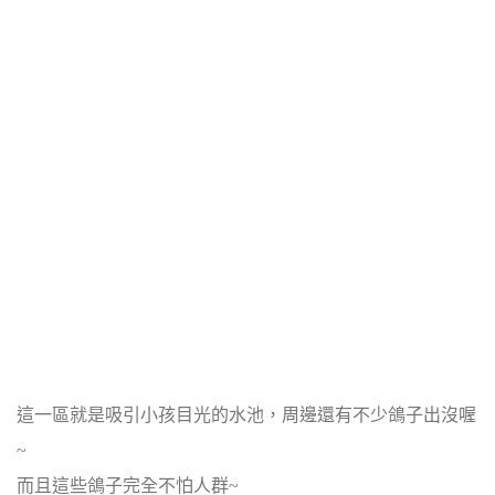
這一區就是吸引小孩目光的水池，周邊還有不少鴿子出沒喔
~
而且這些鴿子完全不怕人群~