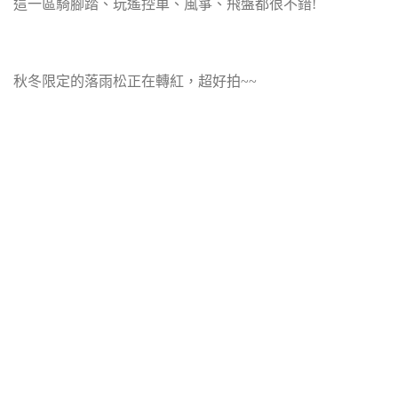
這一區騎腳踏、玩遙控車、風箏、飛盤都很不錯!
秋冬限定的落雨松正在轉紅，超好拍~~