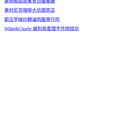
蓮荷御品齋素食百匯餐廳
美村尼克咖啡大坑微笑店
劉古早味炒麵滷肉飯骨仔肉
Willie&Charlie 威利與查理手作烘焙坊