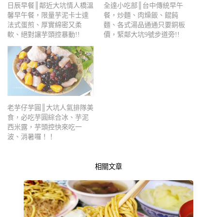
日辰早餐║鄰近大坑情人橋溫
全達小吃部║台中傳統早午
馨早午餐，限量芋泥卡士達
餐，炒麵、肉燥飯、餛飩
法式蛋煎、厚實綿密又柔
麵、各式湯品通通只要銅板
軟、絕對讓芋頭控暴動!!
價，緊鄰大坑9號步道旁!!
老芋仔芋圓║大坑人氣排隊美
食，必吃芋圓綜合冰、芋泥
西米露，芋頭控快來吃一
波、消暑囉！！
相關文章