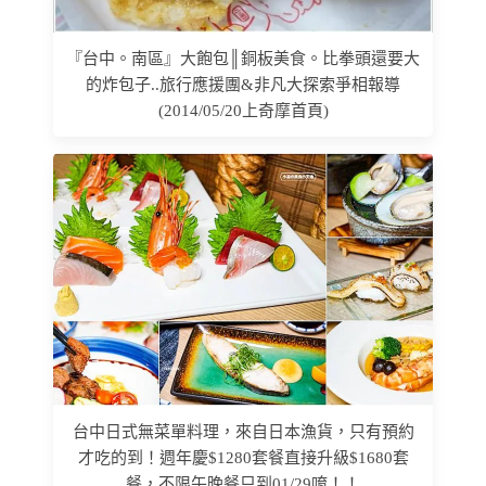
『台中。南區』大飽包║銅板美食。比拳頭還要大
的炸包子..旅行應援團&非凡大探索爭相報導
(2014/05/20上奇摩首頁)
台中日式無菜單料理，來自日本漁貨，只有預約
才吃的到！週年慶$1280套餐直接升級$1680套
餐，不限午晚餐只到01/29唷！！