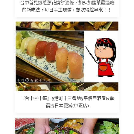
台中首見爆蔥蔥花燒餅油條，加辣加酸菜最過癮
的新吃法，每日手工現做，想吃得趁早來！！
『台中。中區』§港町十三番地§平價居酒屋&幸
福古日本便當(中正店)