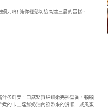
鋼刀唷! 讓你輕鬆切這高達三層的蛋糕~
滿汁多鮮美，口感緊實綿細嫩完熟豐香，顆顆
手煮的卡士達鮮奶油內餡帶來的滑順，戚風蛋