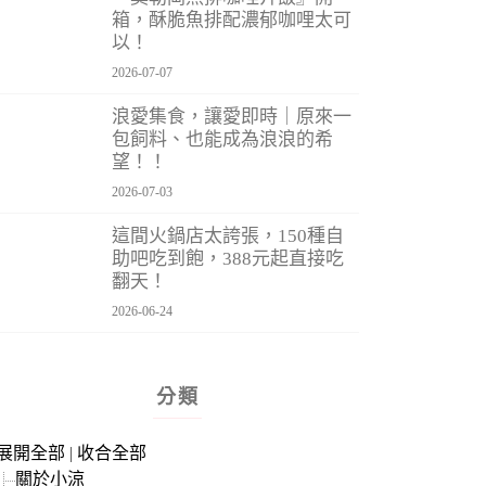
箱，酥脆魚排配濃郁咖哩太可
以！
2026-07-07
浪愛集食，讓愛即時｜原來一
包飼料、也能成為浪浪的希
望！！
2026-07-03
這間火鍋店太誇張，150種自
助吧吃到飽，388元起直接吃
翻天！
2026-06-24
分類
展開全部
|
收合全部
關於小涼