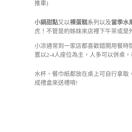
推車)
小鍋甜點
又以
裸蛋糕
系列以及
當季水
虎！不管是約姊妹來店裡下午茶或是
小凉通常到一家店都喜歡錯開用餐時
置以2-4人座位為主，人多可以併桌，
水杯、餐巾紙都放在桌上可自行拿取
成禮盒來送禮唷!