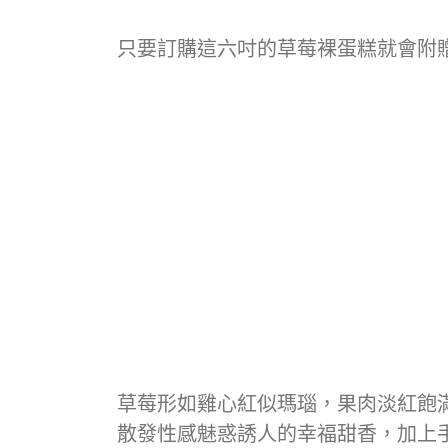
只要訂購這六吋的草莓裸蛋糕就會附贈
草莓形如雞心紅似瑪瑙，果肉淡紅飽
散發性感魅惑誘人的幸福甜香，加上