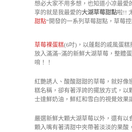
想必大家不用多想，也知道小凉最愛的
享的就是我最愛的
大湖草莓甜點
啦!
甜點
“開發的一系列草莓甜點，草莓控
草莓裸蛋糕
(6吋)，以蓬鬆的戚風蛋
放入滿滿~滿的新鮮大湖草莓，整體蛋
唷！！
紅艷誘人、酸酸甜甜的草莓，就好像
糕名稱，卻有著浮誇的擺放方式，以
士達鮮奶油，鮮紅和雪白的視覺效果
嚴選新鮮大顆大湖草莓以外，還有以
顆入嘴有著清甜中夾帶著淡淡的果酸