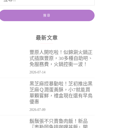
最新文章
豐原人開吃啦！似錦涮火鍋正
式插旗豐原，30多種自助吧、
免服務費，火鍋控衝一波！
2026-07-14
黑芝麻控暴動啦！芝初推出黑
芝麻Ｑ潤蛋黃酥，小7就能買
單顆嘗鮮，禮盒現在還有早鳥
優惠
2026-07-09
鬍鬚張不只賣魯肉飯！新品
『奧勒岡魚排咖哩丼飯』開