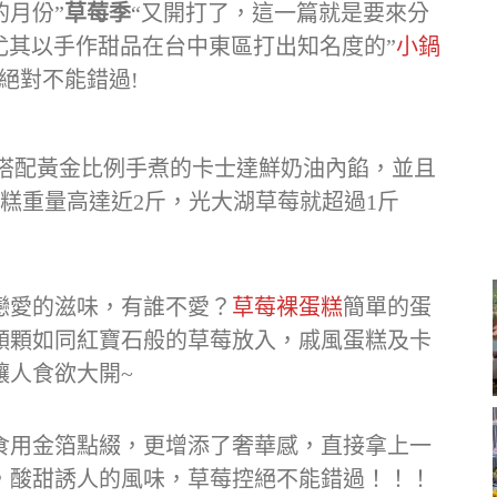
月份”
草莓季
“又開打了，這一篇就是要來分
! 尤其以手作甜品在台中東區打出知名度的”
小鍋
絕對不能錯過!
糕搭配黃金比例手煮的卡士達鮮奶油內餡，並且
糕重量高達近2斤，光大湖草莓就超過1斤
戀愛的滋味，有誰不愛？
草莓裸蛋糕
簡單的蛋
顆顆如同紅寶石般的草莓放入，戚風蛋糕及卡
讓人食欲大開~
食用金箔點綴，更增添了奢華感，直接拿上一
，酸甜誘人的風味，草莓控絕不能錯過！！！