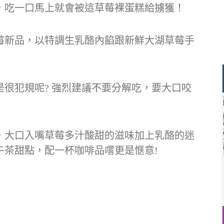
，吃一口馬上就會被這草莓裸蛋糕給擄獲！
莓新品，以特調生乳酪內餡跟新鮮大湖草莓手
很犯規呢? 強烈建議不要分解吃，要大口咬
，大口入嘴草莓多汁酸甜的滋味加上乳酪的迷
午茶甜點，配一杯咖啡品嚐更是愜意!