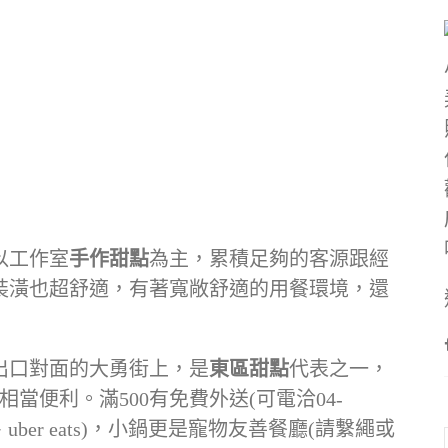
以工作室
手作甜點
為主，累積足夠的客源跟經
裝潢也超舒適，有著寬敞舒適的用餐環境，還
出口對面的大勇街上，是
東區甜點
代表之一，
當便利。滿500有免費外送(可電洽04-
da、uber eats)，小鍋更是寵物友善餐廳(請繫繩或