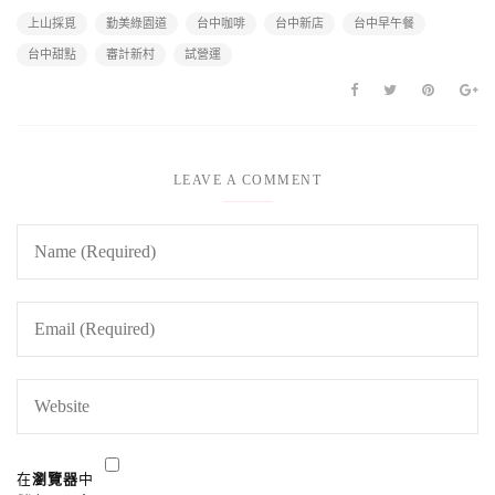
上山採覓
勤美綠園道
台中咖啡
台中新店
台中早午餐
台中甜點
審計新村
試營運
LEAVE A COMMENT
在
瀏覽器
中