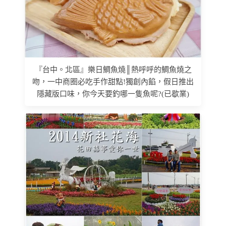
『台中。北區』樂日鯛魚燒║熱呼呼的鯛魚燒之
吻，一中商圈必吃手作甜點!獨創內餡，假日推出
隱藏版口味，你今天要釣哪一隻魚呢?(已歇業)