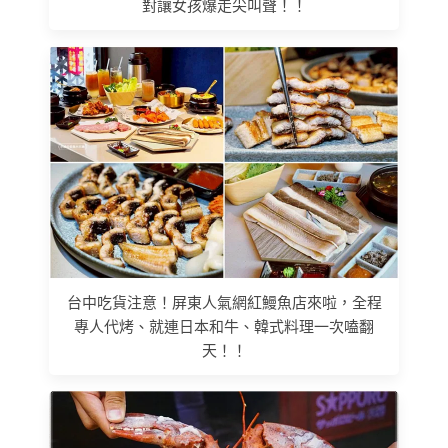
對讓女孩爆走尖叫聲！！
台中吃貨注意！屏東人氣網紅鰻魚店來啦，全程
專人代烤、就連日本和牛、韓式料理一次嗑翻
天！！