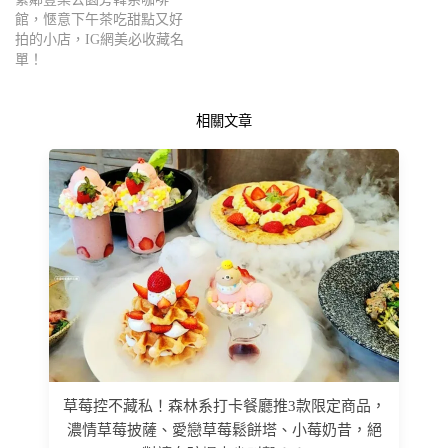
館，愜意下午茶吃甜點又好
拍的小店，IG網美必收藏名
單！
相關文章
草莓控不藏私！森林系打卡餐廳推3款限定商品，
濃情草莓披薩、愛戀草莓鬆餅塔、小莓奶昔，絕