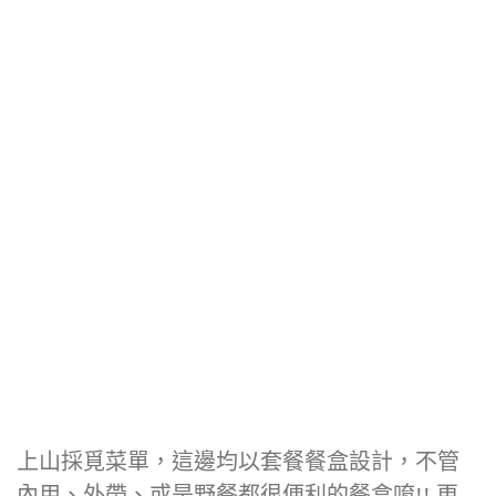
上山採覓菜單，這邊均以套餐餐盒設計，不管
內用、外帶、或是野餐都很便利的餐盒唷!! 更