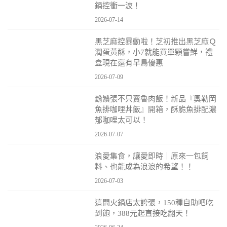
鍋控衝一波！
2026-07-14
黑芝麻控暴動啦！芝初推出黑芝麻Ｑ
潤蛋黃酥，小7就能買單顆嘗鮮，禮
盒現在還有早鳥優惠
2026-07-09
鬍鬚張不只賣魯肉飯！新品『奧勒岡
魚排咖哩丼飯』開箱，酥脆魚排配濃
郁咖哩太可以！
2026-07-07
浪愛集食，讓愛即時｜原來一包飼
料、也能成為浪浪的希望！！
2026-07-03
這間火鍋店太誇張，150種自助吧吃
到飽，388元起直接吃翻天！