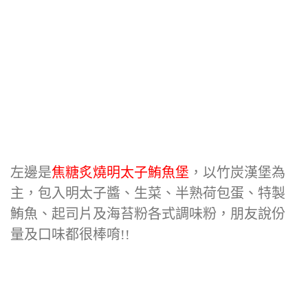
左邊是
焦糖炙燒明太子鮪魚堡
，以竹炭漢堡為
主，包入明太子醬、生菜、半熟荷包蛋、特製
鮪魚、起司片及海苔粉各式調味粉，朋友說份
量及口味都很棒唷!!