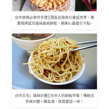
台中排隊必買伴手禮║鬧區出現奇幻童話世界，專
賣現烤起司風味曲奇餅乾，網美IG最愛打卡點~
台中北屯』姊妹炒麵║台中人的銅板早餐！傳統古
早味炒麵＋豬血湯，就是愛這一味！