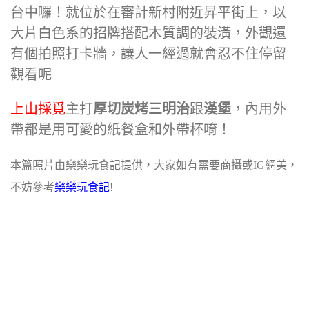
台中囉！就位於在審計新村附近昇平街上，以
大片白色系的招牌搭配木質調的裝潢，外觀還
有個拍照打卡牆，讓人一經過就會忍不住停留
觀看呢
上山採覓
主打
厚切炭烤三明治
跟
漢堡
，內用外
帶都是用可愛的紙餐盒和外帶杯唷！
本篇照片由樂樂玩食記提供，大家如有需要商攝或IG網美，
不妨參考
樂樂玩食記
!