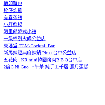
糖印麵包
銓仔炸雞
有春茶館
小胖鮮鍋
阿里郎韓式小館
一級棒讚火鍋公益店
東瑤堂 TCM-Cocktail Bar
新馬辣經典麻辣鍋 Plus+台中公益店
五花肉 . KR mini韓國烤肉B B Q台中店
2度C Ni Guo 下午茶 純手工千層 彌月蛋糕