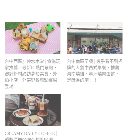
台中西區』艸水木堂║食尚玩
台中南區早餐║幾乎看不到招
家推薦，最新IG熱門景點，
牌的人氣中西式早餐，推薦
審計新村必訪夢幻美食、外
海南燒雞、薑汁燒肉蛋餅，
拍小店，外帶野餐餐點繽紛
是酥香的唷！！
登場!
CREAMY DAILY COFFEE║
緊鄰豐樂公園旁韓系咖啡