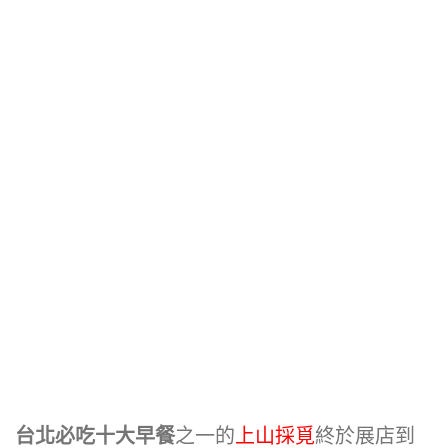
台北必吃十大早餐
之一的
上山採覓
終於展店到