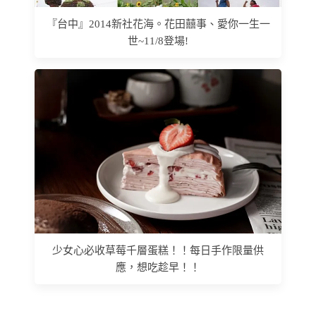
『台中』2014新社花海。花田囍事、愛你一生一
世~11/8登場!
少女心必收草莓千層蛋糕！！每日手作限量供
應，想吃趁早！！