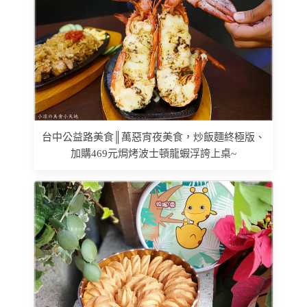
台中公益路美食║萬惡宵夜美食，炒飯麵終極版、
加購469元焗烤波士頓龍蝦浮誇上桌~