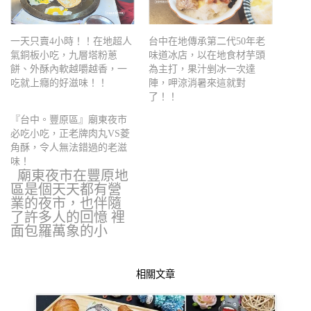
一天只賣4小時！！在地超人
台中在地傳承第二代50年老
氣銅板小吃，九層塔粉蔥
味道冰店，以在地食材芋頭
餅、外酥內軟越嚼越香，一
為主打，果汁剉冰一次達
吃就上癮的好滋味！！
陣，呷涼消暑來這就對
了！！
『台中。豐原區』廟東夜市
必吃小吃，正老牌肉丸VS菱
角酥，令人無法錯過的老滋
味！
廟東夜市在豐原地
區是個天天都有營
業的夜市，也伴隨
了許多人的回憶 裡
面包羅萬象的小
吃，新…
相關文章