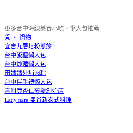
更多台中海線美食小吃、懶人包推薦
覓 ‧ 鍋物
宜吉九層塔粉蔥餅
台中飯糰懶人包
台中炒麵懶人包
田媽媽外埔肉粽
台中伴手禮懶人包
喜利廉杏仁薄餅創始店
Lady nara 曼谷新泰式料理