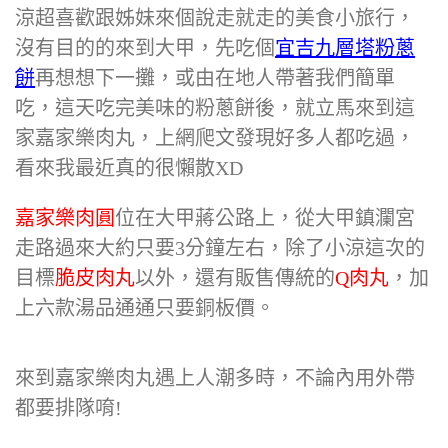
涼超喜歡跟姊妹來個說走就走的美食小旅行，
沒有目的的來到大甲，先吃個
宜吉九層塔粉蔥
餅
再想想下一攤，或由在地人帶著我們簡單
吃，這天吃完美味的粉蔥餅後，就立馬來到這
家嘉家樂肉丸，上網爬文發現好多人都吃過，
看來我最近真的很懶散XD
嘉家樂肉圓
位在大甲蔣公路上，從大甲鎮瀾宮
走路過來大約只要3分鐘左右，除了小涼這次的
目標
脆皮肉丸
以外，還有販售傳統的
Q肉丸
，加
上六款湯品通通只要銅板價。
來到嘉家樂肉丸遇上人潮多時，不論內用外帶
都要排隊唷!