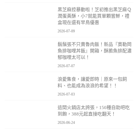
黑芝麻控暴動啦！芝初推出黑芝麻Ｑ
潤蛋黃酥，小7就能買單顆嘗鮮，禮
盒現在還有早鳥優惠
2026-07-09
鬍鬚張不只賣魯肉飯！新品『奧勒岡
魚排咖哩丼飯』開箱，酥脆魚排配濃
郁咖哩太可以！
2026-07-07
浪愛集食，讓愛即時｜原來一包飼
料、也能成為浪浪的希望！！
2026-07-03
這間火鍋店太誇張，150種自助吧吃
到飽，388元起直接吃翻天！
2026-06-24