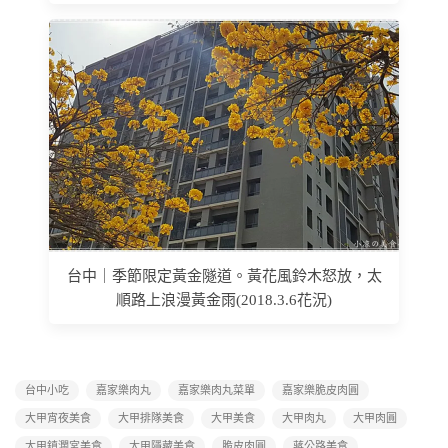
台中｜季節限定黃金隧道。黃花風鈴木怒放，太
順路上浪漫黃金雨(2018.3.6花況)
台中小吃
嘉家樂肉丸
嘉家樂肉丸菜單
嘉家樂脆皮肉圓
大甲宵夜美食
大甲排隊美食
大甲美食
大甲肉丸
大甲肉圓
大甲鎮瀾宮美食
大甲隱藏美食
脆皮肉圓
蔣公路美食