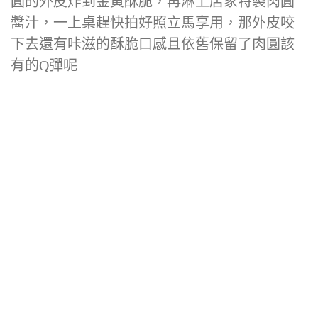
圓的外皮炸到金黃酥脆，再淋上店家特製肉圓
醬汁，一上桌趕快拍好照立馬享用，那外皮咬
下去還有咔滋的酥脆口感且依舊保留了肉圓該
有的Q彈呢