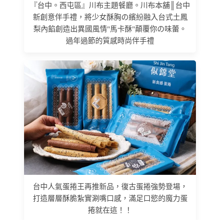
『台中。西屯區』川布主題餐廳。川布本舖║台中
新創意伴手禮，將少女酥胸の繽紛融入台式土鳳
梨內餡創造出異國風情"馬卡酥"顛覆你の味蕾。
過年過節的質感時尚伴手禮
台中人氣蛋捲王再推新品，復古蛋捲強勢登場，
打造層層酥脆紮實涮嘴口感，滿足口慾的魔力蛋
捲就在這！！