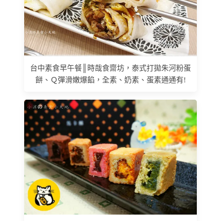
台中素食早午餐║時哉食齋坊，泰式打拋朱河粉蛋
餅、Ｑ彈滑嫩爆餡，全素、奶素、蛋素通通有!