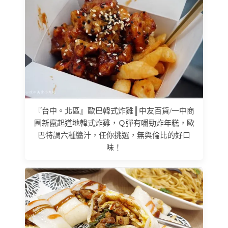
『台中。北區』歐巴韓式炸雞║中友百貨/一中商
圈新竄起道地韓式炸雞，Ｑ彈有嚼勁炸年糕，歐
巴特調六種醬汁，任你挑選，無與倫比的好口
味！